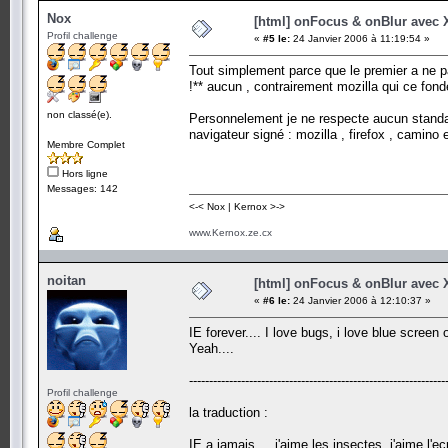
Nox
[html] onFocus & onBlur avec
Profil challenge
«
#5 le:
24 Janvier 2006 à 11:19:54 »
Tout simplement parce que le premier a ne pas
!** aucun , contrairement mozilla qui ce fond
non classé(e).
Personnelement je ne respecte aucun standar
navigateur signé : mozilla , firefox , camino
Membre Complet
Hors ligne
Messages: 142
<-< Nox | Kernox >->
www.Kernox.ze.cx
noitan
[html] onFocus & onBlur avec
«
#6 le:
24 Janvier 2006 à 12:10:37 »
IE forever.... I love bugs, i love blue screen o
Yeah....
----------------------------------------------------------------
Profil challenge
la traduction :
IE a jamais.... j'aime les insectes, j'aime l'ec