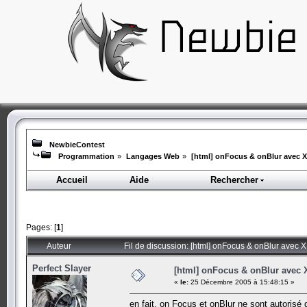
NewbieContest
Programmation
»
Langages Web
»
[html] onFocus & onBlur avec 
Accueil
Aide
Rechercher
Pages: [
1
]
Auteur
Fil de discussion: [html] onFocus & onBlur avec 
Perfect Slayer
[html] onFocus & onBlur avec
«
le:
25 Décembre 2005 à 15:48:15 »
en fait, on Focus et onBlur ne sont autorisé 