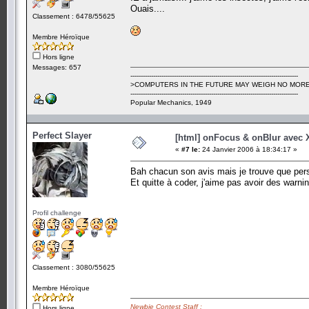
Ouais....
Classement : 6478/55625
Membre Héroïque
Hors ligne
Messages: 657
---------------------------------------------------------------------------------
>COMPUTERS IN THE FUTURE MAY WEIGH NO MORE
---------------------------------------------------------------------------------
Popular Mechanics, 1949
Perfect Slayer
[html] onFocus & onBlur avec
«
#7 le:
24 Janvier 2006 à 18:34:17 »
Bah chacun son avis mais je trouve que perso
Et quitte à coder, j'aime pas avoir des warnin
Profil challenge
Classement : 3080/55625
Membre Héroïque
Newbie Contest Staff :
Hors ligne