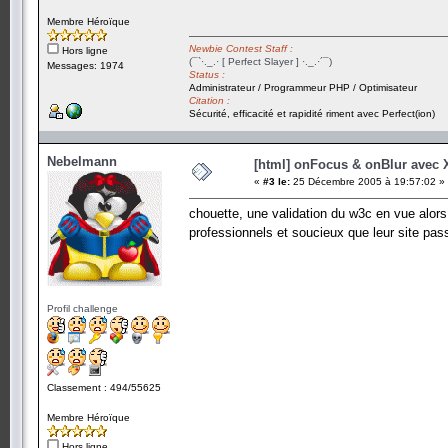
Membre Héroïque
Newbie Contest Staff :
Hors ligne
(¯`·._.· [ Perfect Slayer ] ·._.·´¯)
Messages: 1974
Status :
Administrateur / Programmeur PHP / Optimisateur
Citation :
Sécurité, efficacité et rapidité riment avec Perfect(ion)
Nebelmann
[html] onFocus & onBlur avec
«
#3 le:
25 Décembre 2005 à 19:57:02 »
chouette, une validation du w3c en vue alors.
professionnels et soucieux que leur site pas
Profil challenge
Classement : 494/55625
Membre Héroïque
Hors ligne