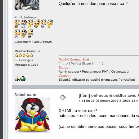
Quelqu'un à une idée pour passer ca ?
Profil challenge
Classement : 3080/55625
Membre Héroïque
Newbie Contest Staff :
Hors ligne
(¯`·._.· [ Perfect Slayer ] ·._.·´¯)
Messages: 1974
Status :
Administrateur / Programmeur PHP / Optimisateur
Citation :
Sécurité, efficacité et rapidité riment avec Perfect(ion)
Nebelmann
[html] onFocus & onBlur avec
«
#1 le:
25 Décembre 2005 à 19:36:13 »
XHTML tu veux dire?
autorisés = selon les recommandations du w
(ca ne semble même pas passer sous firefox,