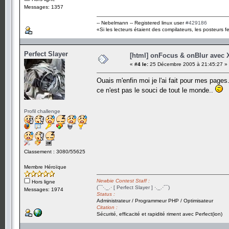
Messages: 1357
-- Nebelmann -- Registered linux user
#429186
«Si les lecteurs étaient des compilateurs, les posteurs fe
Perfect Slayer
[html] onFocus & onBlur avec
«
#4 le:
25 Décembre 2005 à 21:45:27 »
Ouais m'enfin moi je l'ai fait pour mes pages
ce n'est pas le souci de tout le monde..
Profil challenge
Classement : 3080/55625
Membre Héroïque
Newbie Contest Staff :
Hors ligne
(¯`·._.· [ Perfect Slayer ] ·._.·´¯)
Messages: 1974
Status :
Administrateur / Programmeur PHP / Optimisateur
Citation :
Sécurité, efficacité et rapidité riment avec Perfect(ion)