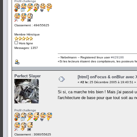
Profil challenge
Classement : 494/55625
Membre Héroïque
Hors ligne
Messages: 1357
-- Nebelmann -- Registered linux user
#429186
«Si les lecteurs étaient des compilateurs, les posteurs fe
Perfect Slayer
[html] onFocus & onBlur avec
«
#2 le:
25 Décembre 2005 à 19:40:51 »
Si si, ca marche très bien ! Mais j'ai passé 
l'architecture de base pour que tout soit au 
Profil challenge
Classement : 3080/55625