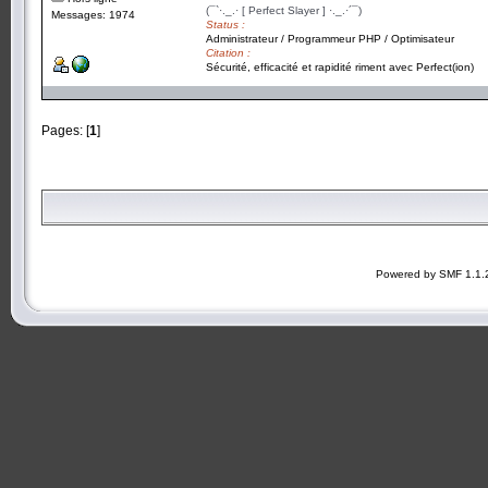
(¯`·._.· [ Perfect Slayer ] ·._.·´¯)
Messages: 1974
Status :
Administrateur / Programmeur PHP / Optimisateur
Citation :
Sécurité, efficacité et rapidité riment avec Perfect(ion)
Pages: [
1
]
Powered by SMF 1.1.