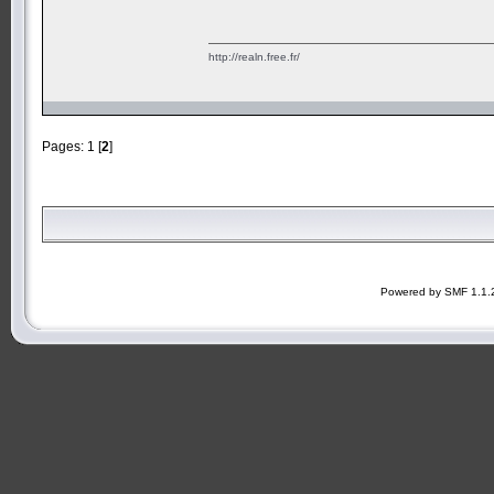
http://realn.free.fr/
Pages:
1
[
2
]
Powered by SMF 1.1.