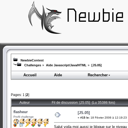
NewbieContest
Challenges
»
Aide Javascript/Java/HTML
»
[JS.05]
Accueil
Aide
Rechercher
Pages:
1
[
2
]
Auteur
Fil de discussion: [JS.05] (Lu 35386 fois)
flasheur
[JS.05]
Profil challenge
«
#15 le:
18 Février 2006 à 12:19:23
Salut voila moi aussi je bloque sur le niveau 