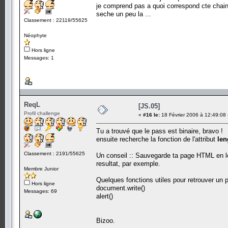
je comprend pas a quoi correspond cte chaine 
seche un peu la ...
Classement : 22119/55625
Néophyte
Hors ligne
Messages: 1
ReqL
[JS.05]
Profil challenge
«
#16 le:
18 Février 2006 à 12:49:08
Tu a trouvé que le pass est binaire, bravo !
ensuite recherche la fonction de l'attribut
len
Classement : 2191/55625
Un conseil :: Sauvegarde ta page HTML en loc
resultat, par exemple.
Membre Junior
Quelques fonctions utiles pour retrouver un p
Hors ligne
document.write()
Messages: 69
alert()
Bizoo.