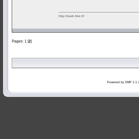
http://realn.free.fr/
Pages:
1
[
2
]
Powered by SMF 1.1.