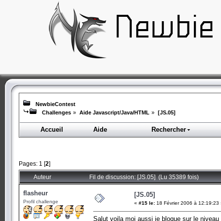
NewbieContest
Challenges
»
Aide Javascript/Java/HTML
»
[JS.05]
Accueil
Aide
Rechercher
Pages:
1
[
2
]
Auteur
Fil de discussion: [JS.05] (Lu 35389 fois)
flasheur
[JS.05]
Profil challenge
«
#15 le:
18 Février 2006 à 12:19:23
Salut voila moi aussi je bloque sur le niveau 