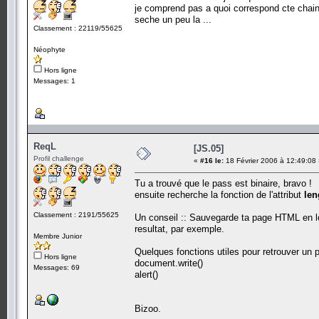
je comprend pas a quoi correspond cte chaine 
seche un peu la ...
Classement : 22119/55625
Néophyte
Hors ligne
Messages: 1
ReqL
[JS.05]
Profil challenge
«
#16 le:
18 Février 2006 à 12:49:08
Tu a trouvé que le pass est binaire, bravo !
ensuite recherche la fonction de l'attribut
len
Classement : 2191/55625
Un conseil :: Sauvegarde ta page HTML en loc
resultat, par exemple.
Membre Junior
Quelques fonctions utiles pour retrouver un p
Hors ligne
document.write()
Messages: 69
alert()
Bizoo.