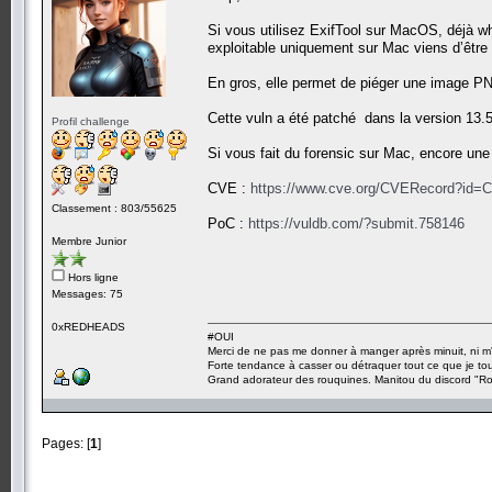
Si vous utilisez ExifTool sur MacOS, déjà wh
exploitable uniquement sur Mac viens d’être 
En gros, elle permet de piéger une image P
Cette vuln a été patché dans la version 13.50
Profil challenge
Si vous fait du forensic sur Mac, encore une
CVE :
https://www.cve.org/CVERecord?id=
Classement : 803/55625
PoC :
https://vuldb.com/?submit.758146
Membre Junior
Hors ligne
Messages: 75
0xREDHEADS
#OUI
Merci de ne pas me donner à manger après minuit, ni m'
Forte tendance à casser ou détraquer tout ce que je tou
Grand adorateur des rouquines. Manitou du discord "Ro
Pages: [
1
]