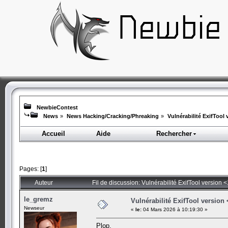
NewbieContest
News
»
News Hacking/Cracking/Phreaking
»
Vulnérabilité ExifTool 
Accueil
Aide
Rechercher
Pages: [
1
]
Auteur
Fil de discussion: Vulnérabilité ExifTool version 
le_gremz
Vulnérabilité ExifTool version
Newseur
«
le:
04 Mars 2026 à 10:19:30 »
Plop,