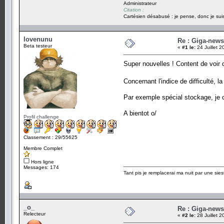
Administrateur
Citation :
Cartésien désabusé : je pense, donc je suis
lovenunu
Re : Giga-news
Beta testeur
«
#1 le:
24 Juillet 
Super nouvelles ! Content de voir
Concernant l'indice de difficulté, l
Par exemple spécial stockage, je c
A bientot o/
Profil challenge
Classement : 29/55625
Membre Complet
Hors ligne
Messages: 174
Tant pis je remplacerai ma nuit par une sies
_o_
Re : Giga-news
Relecteur
«
#2 le:
28 Juillet 