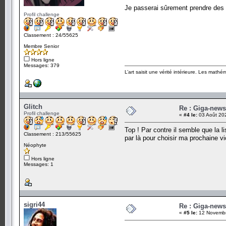
Je passerai sûrement prendre des n
Profil challenge
Classement : 24/55625
Membre Senior
Hors ligne
Messages: 379
L’art saisit une vérité intérieure. Les mathé
Glitch
Re : Giga-news
Profil challenge
«
#4 le:
03 Août 202
Top ! Par contre il semble que la li
Classement : 213/55625
par là pour choisir ma prochaine vi
Néophyte
Hors ligne
Messages: 1
sigri44
Re : Giga-news
«
#5 le:
12 Novembr