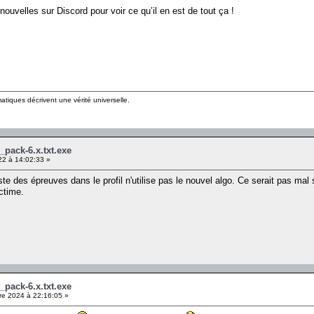
ouvelles sur Discord pour voir ce qu’il en est de tout ça !
matiques décrivent une vérité universelle.
_pack-6.x.txt.exe
2 à 14:02:33 »
ste des épreuves dans le profil n'utilise pas le nouvel algo. Ce serait pas mal 
ctime.
_pack-6.x.txt.exe
e 2024 à 22:16:05 »