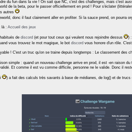
dre du fun dans la vie ! On sait que NC, c'est des challenges, mais c'est aus
orld de la beta, pour le passer officiellement en prod ! Pour s'éclater (littéra
les autres
world, donc il faut clairement aller en profiter. Si la sauce prend, on pourra 
 là :
Accueil des jeux
 habitués de
discord
(et pour tout ceux qui veulent nous rejoindre dessus
) 
quand vous trouvez le mot magique, le bot
discord
vous honore d'un rôle. C'est
royable ! C'est un truc qu'on se traine depuis longtemps : Le classement des 
son simple : quand un nouveau challenge arrive en prod, il est -en raison du tri 
alidé. Et comme il est vu comme difficile, personne ne le valide. Donc il rest
ui
) a fait des calculs très savants à base de médianes, de log() et de trucs