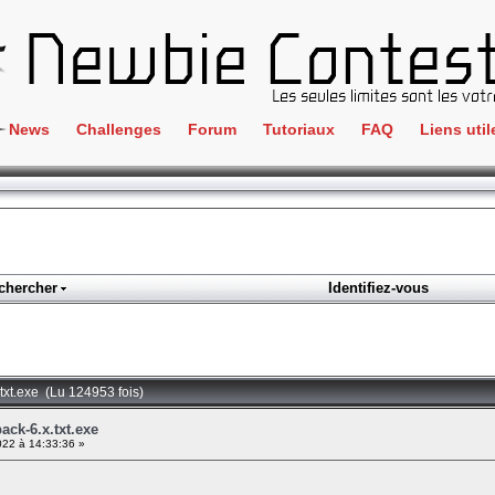
News
Challenges
Forum
Tutoriaux
FAQ
Liens util
Crackme
IRC
ClientSide
Newbi
Cryptographie
Liens
Forensics
chercher
Identifiez-vous
Parten
Hacking
Régle
Logique
Goodi
Programmation
txt.exe (Lu 124953 fois)
L'incu
Stéganographie
ck-6.x.txt.exe
2022 à 14:33:36 »
Wargame
Tous les challenges