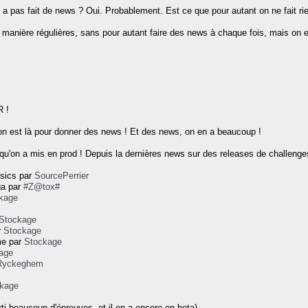
 a pas fait de news ? Oui. Probablement. Est ce que pour autant on ne fait ri
 manière régulières, sans pour autant faire des news à chaque fois, mais on es
 !
i, on est là pour donner des news ! Et des news, on en a beaucoup !
 qu'on a mis en prod ! Depuis la dernières news sur des releases de challeng
nsics par
SourcePerrier
ga par
#Z@tox#
kage
Stockage
r
Stockage
me par
Stockage
age
Ryckeghem
kage
ti beaucoup d'épreuves, et il en a encore en beta).