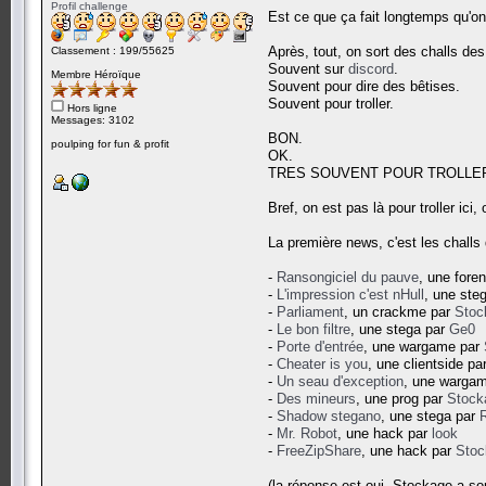
Profil challenge
Est ce que ça fait longtemps qu'on
Après, tout, on sort des challs des
Classement : 199/55625
Souvent sur
discord
.
Membre Héroïque
Souvent pour dire des bêtises.
Souvent pour troller.
Hors ligne
Messages: 3102
BON.
poulping for fun & profit
OK.
TRES SOUVENT POUR TROLLER
Bref, on est pas là pour troller ic
La première news, c'est les challs
-
Ransongiciel du pauve
, une fore
-
L'impression c'est nHull
, une ste
-
Parliament
, un crackme par
Stoc
-
Le bon filtre
, une stega par
Ge0
-
Porte d'entrée
, une wargame par
-
Cheater is you
, une clientside pa
-
Un seau d'exception
, une warga
-
Des mineurs
, une prog par
Stock
-
Shadow stegano
, une stega par
-
Mr. Robot
, une hack par
look
-
FreeZipShare
, une hack par
Stoc
(la réponse est oui, Stockage a sor