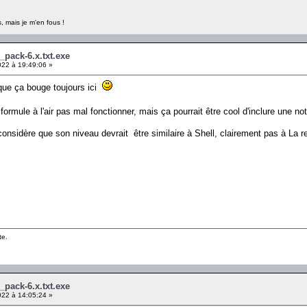
, mais je m'en fous !
_pack-6.x.txt.exe
2022 à 19:49:06 »
 que ça bouge toujours ici
a formule à l'air pas mal fonctionner, mais ça pourrait être cool d'inclure une no
onsidère que son niveau devrait être similaire à Shell, clairement pas à La 
te.
_pack-6.x.txt.exe
2022 à 14:05:24 »