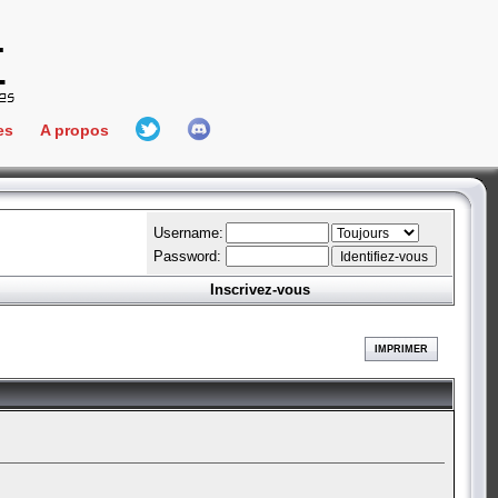
es
A propos
L'équipe
e Connect
Hall Of Fame
Username:
Password:
Inscrivez-vous
aires
ment
IMPRIMER
es
bateur