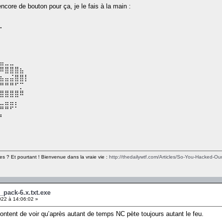
core de bouton pour ça, je le fais à la main :
⠀⠀⠀⠀⠀⠀⠀⠀⠀⠀
⠀⠀⠀⠀⠀⠀⠀⠀⠀⠀
⠁⠀⠀⠀⠀⠀⠀⠀⠀⠀
⠀⠀⠀⠀⠀⠀⠀⠀⠀⠀
⠀⠀⠀⠀⠀⠀⠀⠀⠀⠀
⠀⠀⠀⠀⠀⠀⠀⠀⠀⠀
⣤⣀⣀⠀⠀⠀⠀⠀⠀⠀
⠿⣿⣿⣿⣦⠀⠀⠀⠀⠀
⣦⣤⣬⣿⣿⡇⠀⠀⠀⠀
⠛⠛⠛⠋⡉⠀⠀⠀⠀⠀
⣿⣿⣿⣿⠿⠀⠀⠀⠀⠀
⣀⣤⣤⡄⠀⠀⠀⠀⠀⠀
⠛⠛⠋⠁⠀⠀⠀⠀⠀⠀
⠃⠀⠀⠀⠀⠀⠀⠀⠀⠀
⠀⠀⠀⠀⠀⠀⠀⠀⠀⠀
es ? Et pourtant ! Bienvenue dans la vraie vie :
http://thedailywtf.com/Articles/So-You-Hacked-Our
_pack-6.x.txt.exe
2022 à 14:06:02 »
ontent de voir qu’après autant de temps NC pète toujours autant le feu.