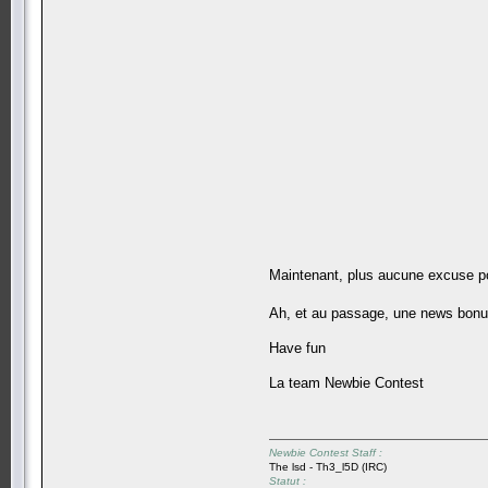
Maintenant, plus aucune excuse pou
Ah, et au passage, une news bonus,
Have fun
La team Newbie Contest
Newbie Contest Staff :
The lsd - Th3_l5D (IRC)
Statut :