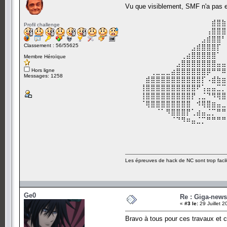
Vu que visiblement, SMF n'a pas en
⠀⠀⠀⠀⠀⠀⠀⠀⠀⠀⠀⠀⠀⠀⠀⠀⠀⠀⠀⠀
⠀⠀⠀⠀⠀⠀⠀⠀⠀⠀⠀⠀⠀⠀⠀⠀⠀⣾⣿⣷
Profil challenge
⠀⠀⠀⠀⠀⠀⠀⠀⠀⠀⠀⠀⠀⠀⠀⠀⢠⣿⣿⣿
⠀⠀⠀⠀⠀⠀⠀⠀⠀⠀⠀⠀⠀⠀⠀⣠⣾⣿⣿⠃
Classement : 56/55625
⠀⠀⠀⠀⠀⠀⠀⠀⠀⠀⠀⠀⠀⣠⣾⣿⣿⣿⡏⠀
⠀⠀⠀⠀⠀⠀⠀⠀⠀⠀⠀⢀⣴⣿⣿⣿⣿⣿⠁⠀
Membre Héroïque
⠀⠀⠀⠀⠀⠀⠀⠀⠀⠀⣠⣿⣿⣿⣿⣿⣿⣿⣤⣤
Hors ligne
⠀⠀⠀⠀⠀⢀⣀⣀⣀⣴⣿⣿⣿⣿⣿⣿⡿⠛⠛⠿
Messages: 1258
⠀⠀⠀⠀⣾⣿⣿⣿⣿⣿⣿⣿⣿⣿⣿⡏⠠⣾⣷⣶
⠀⠀⠀⢸⣿⣿⣿⣿⣿⣿⣿⣿⣿⣿⠟⢡⣤⣤⣉⡉
⠀⠀⠀⢸⣿⣿⣿⣿⣿⣿⣿⣿⣿⡟⢀⣈⠙⠻⢿⣿
⠀⠀⠀⠈⢿⣿⣿⣿⣿⣿⣿⣿⣿⠀⠺⢿⣿⣶⣤⣀
⠀⠀⠀⠀⠀⠀⠈⠁⠻⣿⣿⣿⡟⢁⣴⣤⣈⡉⠛⠛
⠀⠀⠀⠀⠀⠀⠀⠀⠀⠈⠙⠻⠶⣤⣈⡉⠛⠛⠛⠛
⠀⠀⠀⠀⠀⠀⠀⠀⠀⠀⠀⠀⠀⠀⠀⠀⠀⠀⠀⠀
Les épreuves de hack de NC sont trop facil
Ge0
Re : Giga-news
«
#3 le:
29 Juillet 
Bravo à tous pour ces travaux et c