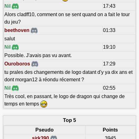
Nil
17:43
Alors cladff10, comment on se sent quand on a fait le tour
du jeu?
beethoven
01:33
salut
Nil
19:10
Possible. J'avais pas vu avant.
Ouroboros
17:29
tu prales des changements de logo datant d'y ya dix ans et
dont morgan12 à réondu récement ?
Nil
02:55
Très cool, en passant, le logo de dragon qui change de
temps en temps
Top 5
Pseudo
Points
sirk390
3945