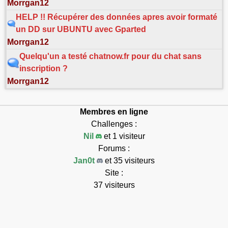
Morrgan12
HELP !! Récupérer des données apres avoir formaté
un DD sur UBUNTU avec Gparted
Morrgan12
Quelqu'un a testé chatnow.fr pour du chat sans
inscription ?
Morrgan12
Membres en ligne
Challenges :
Nil
et 1 visiteur
Forums :
Jan0t
et 35 visiteurs
Site :
37 visiteurs
Connectés : 75
Max connectés : 7768
Exécution en 0.152s.