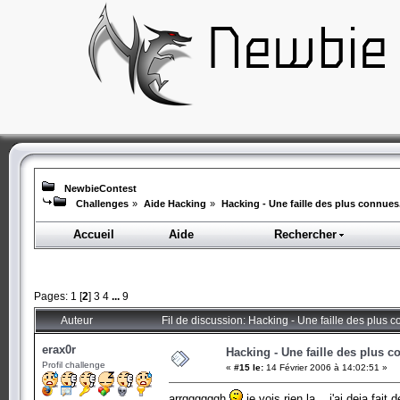
NewbieContest
Challenges
»
Aide Hacking
»
Hacking - Une faille des plus connues.
Accueil
Aide
Rechercher
Pages:
1
[
2
]
3
4
...
9
Auteur
Fil de discussion: Hacking - Une faille des plus 
erax0r
Hacking - Une faille des plus c
Profil challenge
«
#15 le:
14 Février 2006 à 14:02:51 »
arrggggggh
je vois rien la... j'ai deja fai