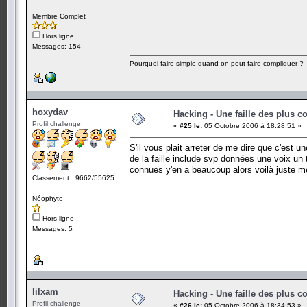
Membre Complet
Hors ligne
Messages: 154
Pourquoi faire simple quand on peut faire compliquer ?
hoxydav
Hacking - Une faille des plus c
Profil challenge
«
#25 le:
05 Octobre 2006 à 18:28:51 »
S'il vous plait arreter de me dire que c'est 
de la faille include svp données une voix un 
connues y'en a beaucoup alors voilà juste me 
Classement : 9662/55625
Néophyte
Hors ligne
Messages: 5
lilxam
Hacking - Une faille des plus c
Profil challenge
«
#26 le:
05 Octobre 2006 à 18:34:53 »