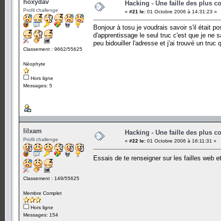
hoxydav
Hacking - Une faille des plus c
Profil challenge
«
#21 le:
01 Octobre 2006 à 14:31:23 »
Bonjour à tosu je voudrais savoir s'il était p
d'apprentissage le seul truc c'est que je ne 
peu bidouiller l'adresse et j'ai trouvé un tru
Classement : 9662/55625
Néophyte
Hors ligne
Messages: 5
lilxam
Hacking - Une faille des plus c
Profil challenge
«
#22 le:
01 Octobre 2006 à 16:11:31 »
Essais de te renseigner sur les failles web e
Classement : 149/55625
Membre Complet
Hors ligne
Messages: 154