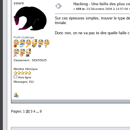
zours
Hacking - Une faille des plus c
«
#29 le:
23 Décembre 2006 à 14:57:09 
Sur ces épreuves simples, trouver le type de 
triviale.
Donc non, on ne va pas te dire quelle faille 
Profil challenge
Classement : 583/55625
Membre Héroïque
Hors ligne
Messages: 811
Pages:
1
[
2
]
3
4
...
9