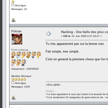
Hors ligne
Messages: 22
Folcan
Hacking - Une faille des plus c
«
#20 le:
01 Juin 2006 à 07:18:27 »
Tu n'es apparament pas sur la bonne voix.
Profil challenge
Fait simple, tres simple.
C'est en general la premiere chose que l'on t
Classement : 535/55625
Membre Héroïque
Hors ligne
-=[FoLc@N]=-
Messages: 1520
Citation :
* Le futur appartient à ceux qui croient à la beauté de 
* Il y'a seulement 10 categories de gens dans la vie : ce