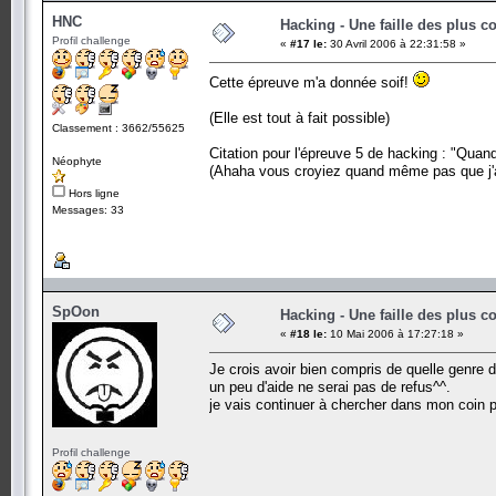
HNC
Hacking - Une faille des plus c
Profil challenge
«
#17 le:
30 Avril 2006 à 22:31:58 »
Cette épreuve m'a donnée soif!
(Elle est tout à fait possible)
Classement : 3662/55625
Citation pour l'épreuve 5 de hacking : "Quan
Néophyte
(Ahaha vous croyiez quand même pas que j'all
Hors ligne
Messages: 33
SpOon
Hacking - Une faille des plus c
«
#18 le:
10 Mai 2006 à 17:27:18 »
Je crois avoir bien compris de quelle genre de 
un peu d'aide ne serai pas de refus^^.
je vais continuer à chercher dans mon coin 
Profil challenge