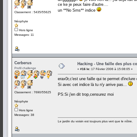
ce ke je peux faire d'autre....
un **No Sms** indice
Classement : 5435/55625
Néophyte
Hors ligne
Messages: 11
Cerberus
Hacking - Une faille des plus c
Profil challenge
«
#16 le:
17 Février 2006 à 15:08:05 »
erax0r,c'est une faille qui te permet d'inclur
Si avec cet indice là tu n'y arrive pas...
Classement : 7690/55625
PS:Si j'en dit trop,censurez moi
Néophyte
Hors ligne
Messages: 38
Le jardin du voisin est toujours plus vert que le nôtre.