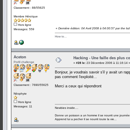
Classement : 88/55625
Membre Héroïque
Hors ligne
«
Dernière édition: 04 Avril 2008 à 04:00:57 par the lsd
Messages: 559
How to...
Aceton
Hacking - Une faille des plus c
Profil challenge
«
#28 le:
23 Décembre 2006 à 11:16:14 
Bonjour, je voudrais savoir s'il y avait un rap
pas comment l'exploité...
Classement : 7690/55625
Merci a ceux qui répondront
Néophyte
Hors ligne
Messages: 11
Newbies inside....
Donne un poisson a un homme il se nourrit une journée
Apprend lui a pecher il se nourrit toute la vie...