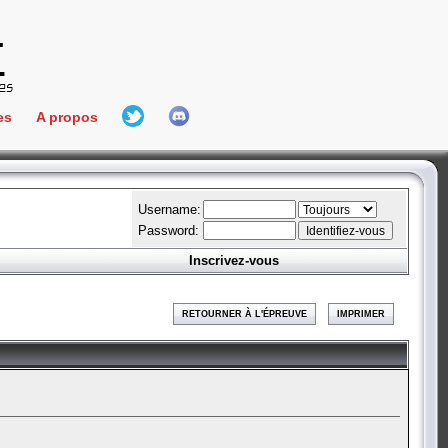
es
A propos
L'équipe
e Connect
Hall Of Fame
Username:
Password:
Inscrivez-vous
aires
ment
RETOURNER À L'ÉPREUVE
IMPRIMER
es
bateur