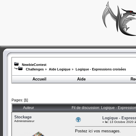
NewbieContest
Challenges
»
Aide Logique
»
Logique - Expressions croisées
Accueil
Aide
Re
Pages: [
1
]
Auteur
Fil de discussion: Logique - Expressio
Stockage
Logique - Expres
Administrateur
«
le:
13 Octobre 2020 à
Postez ici vos messages.