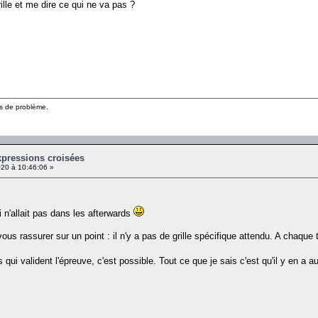
rille et me dire ce qui ne va pas ?
pas de problème.
xpressions croisées
20 à 10:46:06 »
i n'allait pas dans les afterwards
ous rassurer sur un point : il n'y a pas de grille spécifique attendu. A chaqu
es qui valident l'épreuve, c'est possible. Tout ce que je sais c'est qu'il y en a