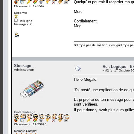
Quelqu'un pourrait il regarder ma g
Classement : 19/55625
Merci
Néophyte
Cordialement
Hors ligne
Messages: 23
Meg
S'il n'y a pas de solution, c'est qu'il n'y a 
Stockage
Re : Logique - E
Administrateur
«
#2 le:
17 Octobre 20
Hello Mégalo,
J'ai posté une explication de ce qu
Et je profite de ton message pour v
sont vérifiées.
Il peut donc y avoir plusieurs grill
Profil challenge
Classement : 12/55625
Membre Complet