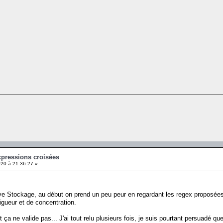
xpressions croisées
20 à 21:36:27 »
e Stockage, au début on prend un peu peur en regardant les regex proposées et
igueur et de concentration.
 ne valide pas... J'ai tout relu plusieurs fois, je suis pourtant persuadé que m