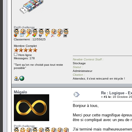
Profil challenge
Classement : 12/55625
Membre Complet
Hors ligne
Messages: 178
Newbie Contest Staff :
Stockage
"Tant qu'on ne choisit pas tout reste
Statut :
possible"
Administrateur
Citation :
Attendez, il s'est reincarné en tricycle !
Mégalo
Re : Logique - E
«
#1 le:
16 Octobre 20
Bonjour à tous,
Merci pour cette magnifique épreuv
être si compliqué avec un peu de r
Profil challenge
J'ai terminé mais malheureusement ça