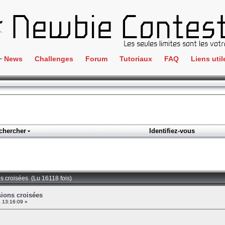
News
Challenges
Forum
Tutoriaux
FAQ
Liens util
Crackme
IRC
ClientSide
Newbi
Cryptographie
Liens
Forensics
chercher
Identifiez-vous
Parten
Hacking
Régle
Logique
Goodi
Programmation
ns croisées (Lu 16118 fois)
L'incu
Stéganographie
sions croisées
 13:16:09 »
Wargame
Tous les challenges