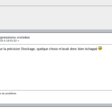
xpressions croisées
20 à 19:51:52 »
pour la précision Stockage, quelque chose m'avait donc bien échappé
pas de problème.