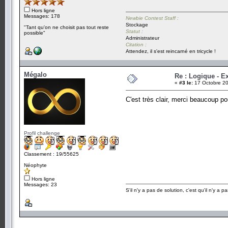
Hors ligne
Messages: 178
Newbie Contest Staff :
Stockage
"Tant qu'on ne choisit pas tout reste
Statut :
possible"
Administrateur
Citation :
Attendez, il s'est reincarné en tricycle !
Mégalo
Re : Logique - E
«
#3 le:
17 Octobre 20
C'est très clair, merci beaucoup 
Profil challenge
Classement : 19/55625
Néophyte
Hors ligne
Messages: 23
S'il n'y a pas de solution, c'est qu'il n'y a 