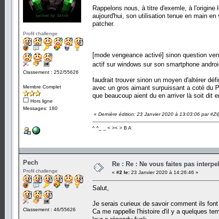
Rappelons nous, à titre d'exemle, à l'origine
aujourd'hui, son utilisation tenue en main en v
patcher.
Profil challenge
[mode vengeance activé] sinon question ven
actif sur windows sur son smartphone androi
Classement : 252/55626
faudrait trouver sinon un moyen d'altérer dé
Membre Complet
avec un gros aimant surpuissant a coté du PC
que beaucoup aient du en arriver là soit dit 
Hors ligne
Messages: 180
«
Dernière édition: 23 Janvier 2020 à 13:03:06 par #Z
^ ^_ _ < >< > B A
Pech
Re : Re : Ne vous faites pas interp
Profil challenge
«
#2 le:
23 Janvier 2020 à 14:26:46 »
Salut,
Je serais curieux de savoir comment ils font
Classement : 46/55626
Ca me rappelle l'histoire d'il y a quelques 