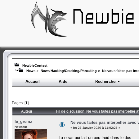
NewbieContest
News
»
News Hacking/Cracking/Phreaking
»
Ne vous faites pas int
Accueil
Aide
Rechercher
Pages: [
1
]
Auteur
Fil de discussion: Ne vous faites pas interpeller
le_gremz
Ne vous faites pas interpeller avec
Newseur
«
le:
23 Janvier 2020 à 11:02:25 »
La news qui fait un peu froid dans le dos...