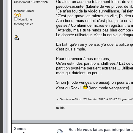
Ou alors on assume totalement le fait de voi
Classement : 289/55626
pseudo-sécurité. (Liberté de vie privée, de li
"Je m'en fou de la vidéo surveillance, j'ai rie
Membre Junior
"C'est pas grave les micros en ville, j'ai rien
Hors ligne
A ba tiens, mais en fait c'est plus juste en
Messages: 76
gestes? Combien de micros enregistrant la 
"Attends, mais tu te rends pas bien compte 
La donnée utilisateur, c'est la nouvelle drog
En fait, qu'en on y pense, y'a que la police 
c'est plus simple.
Pour en revenir à nos moutons,
Qu'en est-il des partitions chiffrées? Est ce
partition système seraient extraites... Utilis
mais qui dataient un peu...
Sinon [mode vengeance aussi], on pourrait 
c'est du Rock!
[/end mode vengeance]
«
Dernière édition: 25 Janvier 2020 à 00:47:34 par nei
neibb.
Xenos
Re : Ne vous faites pas interpeller