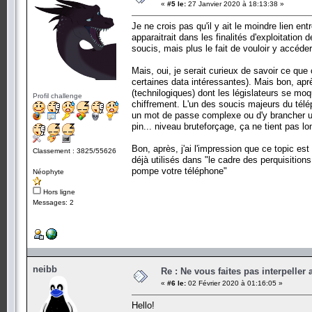
«
#5 le:
27 Janvier 2020 à 18:13:38 »
Je ne crois pas qu'il y ait le moindre lien entr
apparaitrait dans les finalités d'exploitation
soucis, mais plus le fait de vouloir y accéder
Mais, oui, je serait curieux de savoir ce que
certaines data intéressantes). Mais bon, apr
(technilogiques) dont les législateurs se mo
Profil challenge
chiffrement. L'un des soucis majeurs du télé
un mot de passe complexe ou d'y brancher un v
pin... niveau bruteforçage, ça ne tient pas l
Bon, après, j'ai l'impression que ce topic est
Classement : 3825/55626
déjà utilisés dans "le cadre des perquisitions
pompe votre téléphone"
Néophyte
Hors ligne
Messages: 2
neibb
Re : Ne vous faites pas interpeller
«
#6 le:
02 Février 2020 à 01:16:05 »
Hello!