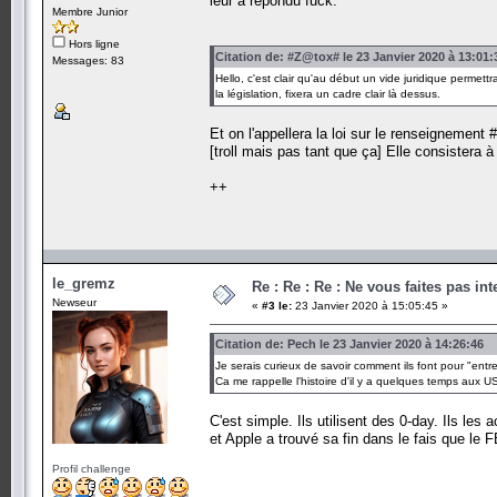
leur a répondu fuck.
Membre Junior
Hors ligne
Citation de: #Z@tox# le 23 Janvier 2020 à 13:01:
Messages: 83
Hello, c'est clair qu'au début un vide juridique permett
la législation, fixera un cadre clair là dessus.
Et on l'appellera la loi sur le renseignement 
[troll mais pas tant que ça] Elle consistera à a
++
le_gremz
Re : Re : Re : Ne vous faites pas in
Newseur
«
#3 le:
23 Janvier 2020 à 15:05:45 »
Citation de: Pech le 23 Janvier 2020 à 14:26:46
Je serais curieux de savoir comment ils font pour "entr
Ca me rappelle l'histoire d'il y a quelques temps aux U
C'est simple. Ils utilisent des 0-day. Ils les 
et Apple a trouvé sa fin dans le fais que le FB
Profil challenge