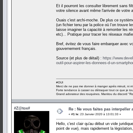
Et il pourront les consulter librement sans 
votre silence avant même l'arrivée de votre a
Ouais c'est archi-moche. De plus ce système 
(un fichier tenu par la police où l’on trouve
laisse imaginer la capacité à remonter les r
etc)... Pratique pour tracer les réseaux mafi
Bref, évitez de vous faire embarquer avec vo
gouvernement français.
Source (et plus de détail) :
https://www.deve
outil-pour-aspirer-les-donnees-d-un-smartph
#OUI
Merci de ne pas me donner à manger après minuit, ni m'
Forte tendance à casser ou détraquer tout ce que je tou
Grand adorateur des rouquines. Manitou du discord "Ro
#Z@tox#
Re : Ne vous faites pas interpeller
«
#1 le:
23 Janvier 2020 à 13:01:33 »
Hello, c'est clair qu'au début un vide juridiq
point de vue), mais rapidement la législation,