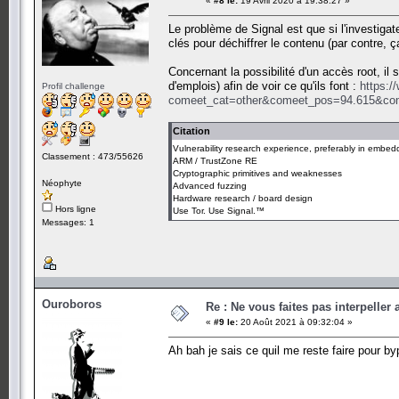
«
#8 le:
19 Avril 2020 à 19:38:27 »
Le problème de Signal est que si l'investigat
clés pour déchiffrer le contenu (par contre,
Concernant la possibilité d'un accès root, il
d'emplois) afin de voir ce qu'ils font :
https:/
Profil challenge
comeet_cat=other&comeet_pos=94.615&come
Citation
Vulnerability research experience, preferably in embe
Classement : 473/55626
ARM / TrustZone RE
Cryptographic primitives and weaknesses
Néophyte
Advanced fuzzing
Hardware research / board design
Hors ligne
Use Tor. Use Signal.™
Messages: 1
Ouroboros
Re : Ne vous faites pas interpeller
«
#9 le:
20 Août 2021 à 09:32:04 »
Ah bah je sais ce quil me reste faire pour 