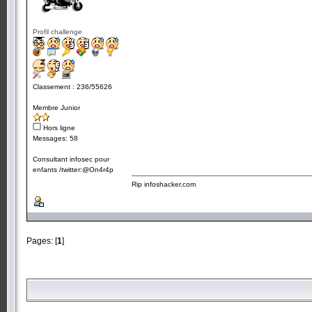
Profil challenge
Classement : 236/55626
Membre Junior
Hors ligne
Messages: 58
Consultant infosec pour
enfants /twitter:@On4r4p
Rip infoshacker.com
Pages: [
1
]