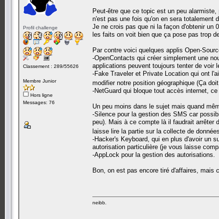
Peut-être que ce topic est un peu alarmiste, 
n'est pas une fois qu'on en sera totalement dé
Je ne crois pas que ni la façon d'obtenir un 0
Profil challenge
les faits on voit bien que ça pose pas trop de
Par contre voici quelques applis Open-Sources
-OpenContacts qui créer simplement une nouv
applications peuvent toujours tenter de voir 
Classement : 289/55626
-Fake Traveler et Private Location qui ont l'a
Membre Junior
modifier notre position géographique (Ça d
-NetGuard qui bloque tout accès internet, ce q
Hors ligne
Messages: 76
Un peu moins dans le sujet mais quand mêm
-Silence pour la gestion des SMS car possibil
peu). Mais à ce compte là il faudrait arrêter d
laisse lire la partie sur la collecte de donné
-Hacker's Keyboard, qui en plus d'avoir un s
autorisation particulière (je vous laisse com
-AppLock pour la gestion des autorisations.
Bon, on est pas encore tiré d'affaires, mais 
neibb.