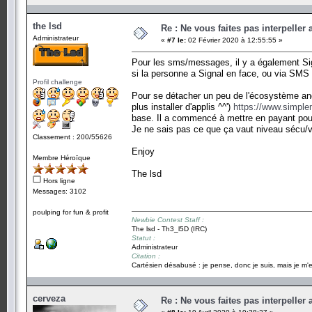
the lsd
Re : Ne vous faites pas interpeller
Administrateur
«
#7 le:
02 Février 2020 à 12:55:55 »
Pour les sms/messages, il y a également Signa
si la personne a Signal en face, ou via SMS 
Profil challenge
Pour se détacher un peu de l'écosystème and
plus installer d'applis ^^')
https://www.simple
base. Il a commencé à mettre en payant pou
Je ne sais pas ce que ça vaut niveau sécu/vi
Classement : 200/55626
Enjoy
Membre Héroïque
The lsd
Hors ligne
Messages: 3102
poulping for fun & profit
Newbie Contest Staff :
The lsd - Th3_l5D (IRC)
Statut :
Administrateur
Citation :
Cartésien désabusé : je pense, donc je suis, mais je m'e
cerveza
Re : Ne vous faites pas interpeller