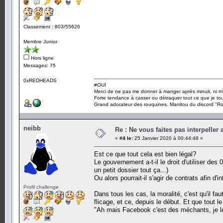
Classement : 803/55626
Membre Junior
Hors ligne
Messages: 75
0xREDHEADS
#OUI
Merci de ne pas me donner à manger après minuit, ni m'
Forte tendance à casser ou détraquer tout ce que je tou
Grand adorateur des rouquines. Manitou du discord "Ro
neibb
Re : Ne vous faites pas interpeller
«
#4 le:
25 Janvier 2020 à 00:44:48 »
Est ce que tout cela est bien légal?
Le gouvernement a-t-il le droit d'utiliser des 
un petit dossier tout ça...)
Ou alors pourrait-il s'agir de contrats afin d
Profil challenge
Dans tous les cas, la moralité, c'est qu'il fau
flicage, et ce, depuis le début. Et que tout l
"Ah mais Facebook c'est des méchants, je le 