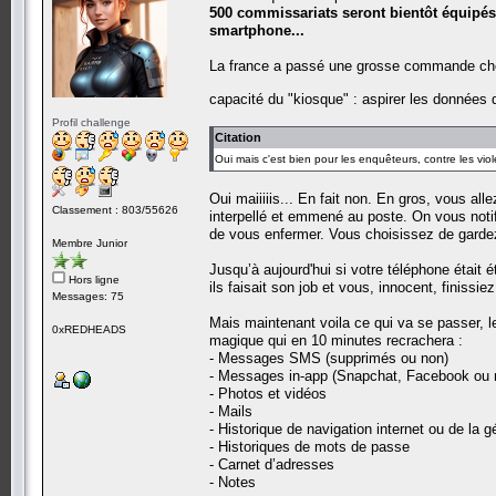
500 commissariats seront bientôt équipés
smartphone...
La france a passé une grosse commande chez 
capacité du "kiosque" : aspirer les données
Profil challenge
Citation
Oui mais c'est bien pour les enquêteurs, contre les violeu
Oui maiiiiis... En fait non. En gros, vous al
Classement : 803/55626
interpellé et emmené au poste. On vous noti
de vous enfermer. Vous choisissez de gardez 
Membre Junior
Jusqu’à aujourd'hui si votre téléphone était é
Hors ligne
ils faisait son job et vous, innocent, finissiez
Messages: 75
Mais maintenant voila ce qui va se passer, le
0xREDHEADS
magique qui en 10 minutes recrachera :
- Messages SMS (supprimés ou non)
- Messages in-app (Snapchat, Facebook ou 
- Photos et vidéos
- Mails
- Historique de navigation internet ou de la g
- Historiques de mots de passe
- Carnet d’adresses
- Notes