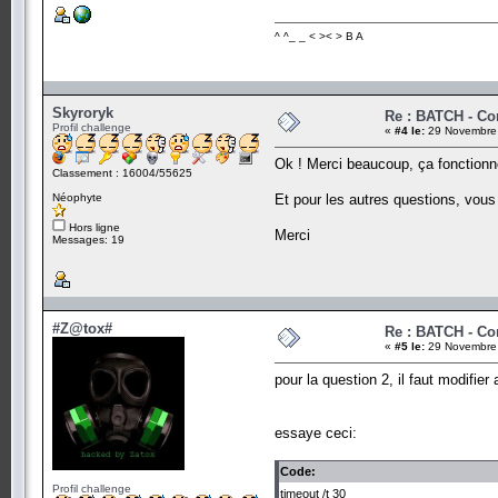
^ ^_ _ < >< > B A
Skyroryk
Re : BATCH - C
Profil challenge
«
#4 le:
29 Novembre 
Ok ! Merci beaucoup, ça fonctionn
Classement : 16004/55625
Néophyte
Et pour les autres questions, vous
Hors ligne
Merci
Messages: 19
#Z@tox#
Re : BATCH - C
«
#5 le:
29 Novembre 
pour la question 2, il faut modifier 
essaye ceci:
Code:
Profil challenge
timeout /t 30