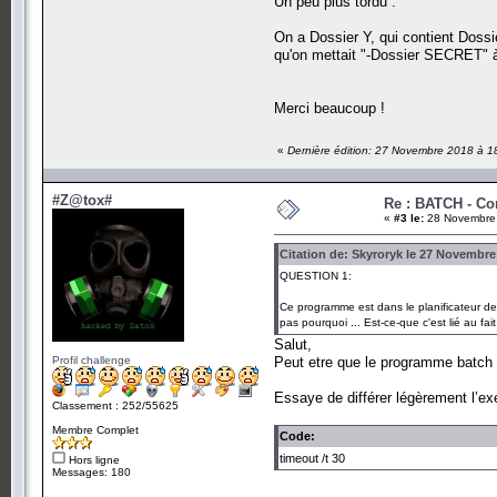
Un peu plus tordu :
On a Dossier Y, qui contient Doss
qu'on mettait "-Dossier SECRET" à
Merci beaucoup !
«
Dernière édition: 27 Novembre 2018 à 1
#Z@tox#
Re : BATCH - C
«
#3 le:
28 Novembre 
Citation de: Skyroryk le 27 Novembre
QUESTION 1:
Ce programme est dans le planificateur de 
pas pourquoi ... Est-ce-que c'est lié au fa
Salut,
Profil challenge
Peut etre que le programme batch s
Essaye de différer légèrement l’ex
Classement : 252/55625
Membre Complet
Code:
timeout /t 30
Hors ligne
Messages: 180