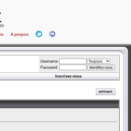
es
A propos
L'équipe
e Connect
Hall Of Fame
Username:
Password:
Inscrivez-vous
aires
ment
IMPRIMER
es
bateur