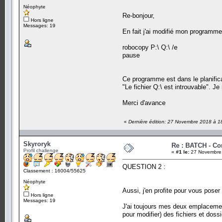
Néophyte
Re-bonjour,
Hors ligne
Messages: 19
En fait j'ai modifié mon programme
robocopy P:\ Q:\ /e
pause
Ce programme est dans le planifica
"Le fichier Q:\ est introuvable". Je
Merci d'avance
«
Dernière édition: 27 Novembre 2018 à 1
Skyroryk
Re : BATCH - C
Profil challenge
«
#1 le:
27 Novembre 
QUESTION 2 :
Classement : 16004/55625
Néophyte
Aussi, j'en profite pour vous pose
Hors ligne
Messages: 19
J'ai toujours mes deux emplacement 
pour modifier) des fichiers et doss