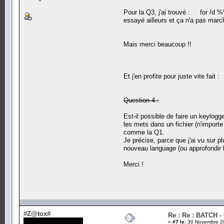
Pour la Q3, j'ai trouvé : for /d %
essayé ailleurs et ça n'a pas marc
Mais merci beaucoup !!
Et j'en profite pour juste vite fait :
Question 4 :
Est-il possible de faire un keylogg
les mets dans un fichier (n'importe
comme la Q1.
Je précise, parce que j'ai vu sur p
nouveau language (ou approfondir l
Merci !
#Z@tox#
Re : Re : BATCH 
«
#7 le:
30 Novembre 20