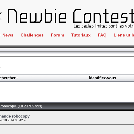
News
Challenges
Forum
Tutoriaux
FAQ
Liens util
Crackme
IRC
ClientSide
Newbi
Cryptographie
Liens
y
Forensics
chercher
Identifiez-vous
Parten
Hacking
Régle
Logique
Goodi
Programmation
robocopy (Lu 23709 fois)
L'incu
Stéganographie
mande robocopy
2018 à 14:35:42 »
Wargame
Tous les challenges