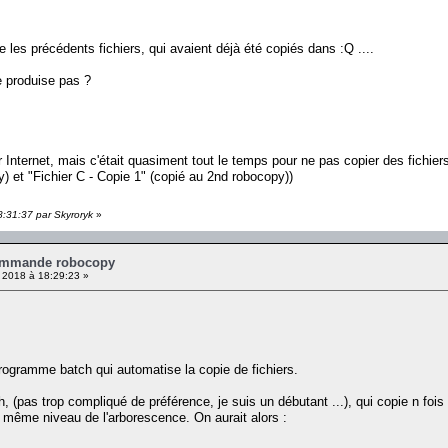
e les précédents fichiers, qui avaient déjà été copiés dans :Q ....
 produise pas ?
ur Internet, mais c'était quasiment tout le temps pour ne pas copier des fichier
y) et "Fichier C - Copie 1" (copié au 2nd robocopy))
8:31:37 par Skyroryk
»
ommande robocopy
2018 à 18:29:23 »
 programme batch qui automatise la copie de fichiers.
, (pas trop compliqué de préférence, je suis un débutant ...), qui copie n fo
u même niveau de l'arborescence. On aurait alors :