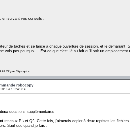
, en suivant vos conseils :
teur de tâches et se lance à chaque ouverture de session, et le démarrant. Sa
 ne vois pas pourquoi ... Est-ce-que c'est lié au fait qu'il soit un emplacement
8:24:22 par Skyroryk
»
ommande robocopy
2018 à 18:24:08 »
r deux questions supplémentaires :
reseaux P:\ et Q:\. Cette fois, j'aimerais copier à deux reprises les fichiers 
iers. Sauf que quand je fais :