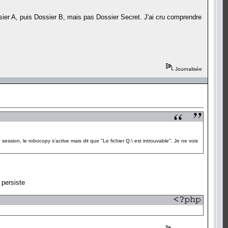
er A, puis Dossier B, mais pas Dossier Secret. J'ai cru comprendre
Journalisée
ssion, le robocopy s'active mais dit que "Le fichier Q:\ est introuvable". Je ne vois
 persiste