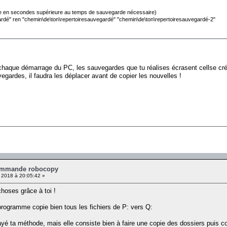
urée en secondes supérieure au temps de sauvegarde nécessaire)
gardé" ren "chemin\de\ton\repertoiresauvegardé" "chemin\de\ton\repertoiresauvegardé-2"
à chaque démarrage du PC, les sauvegardes que tu réalises écrasent cellse cr
egardes, il faudra les déplacer avant de copier les nouvelles !
ommande robocopy
2018 à 20:05:42 »
choses grâce à toi !
rogramme copie bien tous les fichiers de P: vers Q:
ayé ta méthode, mais elle consiste bien à faire une copie des dossiers puis co