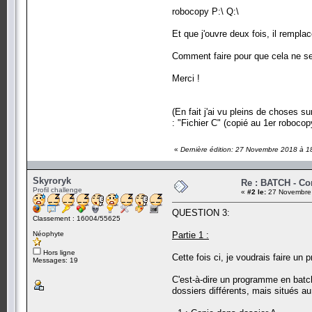
robocopy P:\ Q:\
Et que j'ouvre deux fois, il remplac
Comment faire pour que cela ne se
Merci !
(En fait j'ai vu pleins de choses s
: "Fichier C" (copié au 1er robocop
«
Dernière édition: 27 Novembre 2018 à 1
Skyroryk
Re : BATCH - C
Profil challenge
«
#2 le:
27 Novembre 
QUESTION 3:
Classement : 16004/55625
Néophyte
Partie 1 :
Hors ligne
Cette fois ci, je voudrais faire un
Messages: 19
C'est-à-dire un programme en batch
dossiers différents, mais situés a