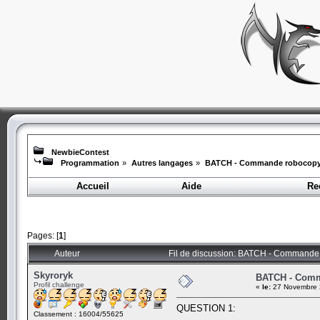
NewbieContest
Programmation
»
Autres langages
»
BATCH - Commande robocop
Accueil
Aide
Re
Pages: [
1
]
Auteur
Fil de discussion: BATCH - Commande 
Skyroryk
BATCH - Com
Profil challenge
«
le:
27 Novembre 
QUESTION 1:
Classement : 16004/55625