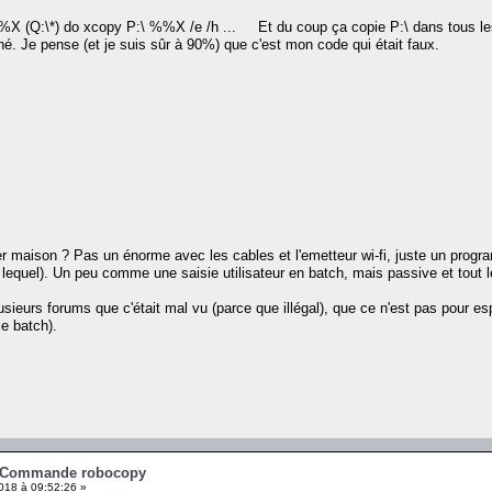
%X (Q:\*) do xcopy P:\ %%X /e /h ... Et du coup ça copie P:\ dans tous les do
hé. Je pense (et je suis sûr à 90%) que c'est mon code qui était faux.
er maison ? Pas un énorme avec les cables et l'emetteur wi-fi, juste un progra
 lequel). Un peu comme une saisie utilisateur en batch, mais passive et tout le
lusieurs forums que c'était mal vu (parce que illégal), que ce n'est pas pour es
e batch).
- Commande robocopy
18 à 09:52:26 »