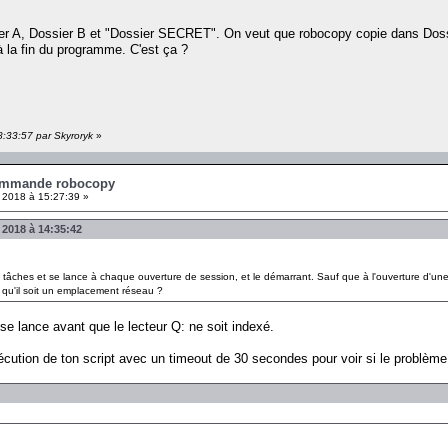
ier A, Dossier B et "Dossier SECRET". On veut que robocopy copie dans Dossi
 la fin du programme. C'est ça ?
8:33:57 par Skyroryk
»
ommande robocopy
2018 à 15:27:39 »
 2018 à 14:35:42
tâches et se lance à chaque ouverture de session, et le démarrant. Sauf que à l'ouverture d'une se
it qu'il soit un emplacement réseau ?
e lance avant que le lecteur Q: ne soit indexé.
écution de ton script avec un timeout de 30 secondes pour voir si le problème