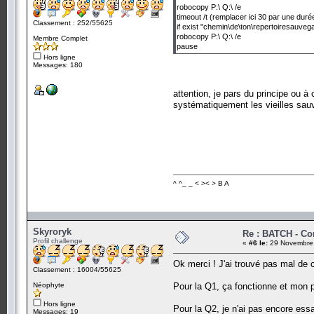
robocopy P:\ Q:\ /e
timeout /t (remplacer ici 30 par une d
Classement : 252/55625
if exist "chemin\de\ton\repertoiresauve
robocopy P:\ Q:\ /e
Membre Complet
pause
Hors ligne
Messages: 180
attention, je pars du principe ou 
systématiquement les vieilles sauv
^ ^_ _ < >< > B A
Skyroryk
Re : BATCH - C
Profil challenge
«
#6 le:
29 Novembre 
Ok merci ! J'ai trouvé pas mal de 
Classement : 16004/55625
Néophyte
Pour la Q1, ça fonctionne et mon p
Hors ligne
Pour la Q2, je n'ai pas encore ess
Messages: 19