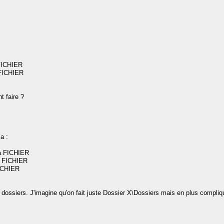
 FICHIER
 FICHIER
 faire ?
a :
la FICHIER
FICHIER
FICHIER
 dossiers. J'imagine qu'on fait juste Dossier X\Dossiers mais en plus compliqu