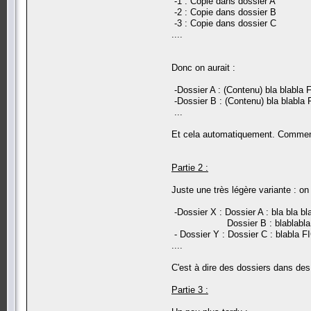
-1 : Copie dans dossier A
-2 : Copie dans dossier B
-3 : Copie dans dossier C
....
Donc on aurait :
-Dossier A : (Contenu) bla blabla
-Dossier B : (Contenu) bla blabla
...
Et cela automatiquement. Comment
Partie 2 :
Juste une très légère variante : on 
-Dossier X : Dossier A : bla bla b
Dossier B : blablabla 
- Dossier Y : Dossier C : blabla 
....
C'est à dire des dossiers dans des
Partie 3 :