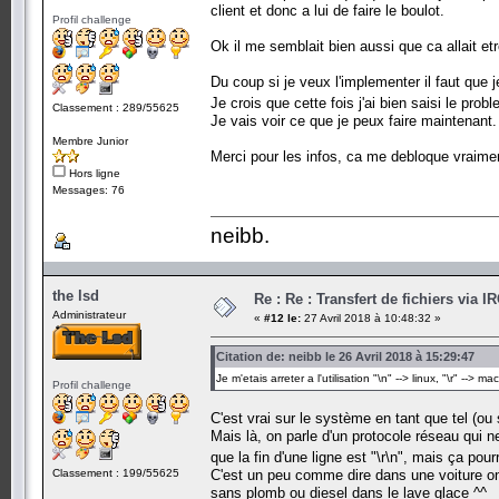
client et donc a lui de faire le boulot.
Profil challenge
Ok il me semblait bien aussi que ca allait etr
Du coup si je veux l'implementer il faut que 
Je crois que cette fois j'ai bien saisi le prob
Classement : 289/55625
Je vais voir ce que je peux faire maintenant.
Membre Junior
Merci pour les infos, ca me debloque vraime
Hors ligne
Messages: 76
neibb.
the lsd
Re : Re : Transfert de fichiers vi
Administrateur
«
#12 le:
27 Avril 2018 à 10:48:32 »
Citation de: neibb le 26 Avril 2018 à 15:29:47
Je m'etais arreter a l'utilisation "\n" --> linux, "\r" --> ma
Profil challenge
C'est vrai sur le système en tant que tel (ou 
Mais là, on parle d'un protocole réseau qui ne
que la fin d'une ligne est "\r\n", mais ça pou
Classement : 199/55625
C'est un peu comme dire dans une voiture on
sans plomb ou diesel dans le lave glace ^^