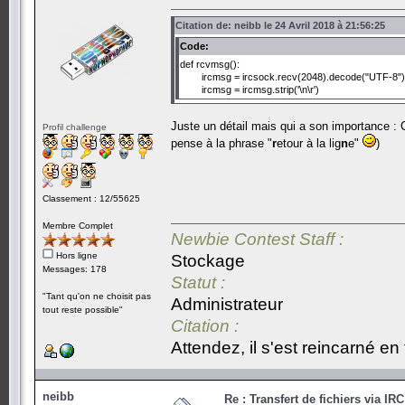
Citation de: neibb le 24 Avril 2018 à 21:56:25
Code:
def rcvmsg():
ircmsg = ircsock.recv(2048).decode("UTF-8")
ircmsg = ircmsg.strip('\n\r')
Juste un détail mais qui a son importance : 
Profil challenge
pense à la phrase "
r
etour à la lig
n
e"
)
Classement : 12/55625
Membre Complet
Newbie Contest Staff :
Hors ligne
Stockage
Messages: 178
Statut :
"Tant qu'on ne choisit pas
Administrateur
tout reste possible"
Citation :
Attendez, il s'est reincarné en t
neibb
Re : Transfert de fichiers via IR