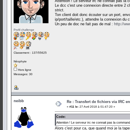
Attention ! Le serveur irc ne connait pas la
Le dcc c'est une connexion directe entre 2 cl
strict.
Ton client doit donc écouter sur un port, en
ip/port/taille/etc.), attendre la connexion du 
Un peu de doc ne fait pas de mal :
http://ww
Profil challenge
Classement : 137/55625
Néophyte
Hors ligne
Messages: 30
neibb
Re : Transfert de fichiers via IRC
«
#11 le:
27 Avril 2018 à 01:47:20 »
Code:
Attention ! Le serveur irc ne connait pas la command
Alors c'est pour ca, que quand moi je la tape