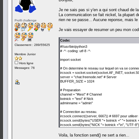
Je ne sais pas si y'en a qui sont chaud de la
La communication se fait nickel, la plupart d
rien ne se passe... Aucune reponse, mais l
Profil challenge
Je vais essayer de resumer un peu mon code 
Code:
Classement : 289/55625
#!/usr/bin/python3
# -*- coding: utf-8 -*-
Membre Junior
import socket
Hors ligne
Messages: 76
# On determine le reseau sur lequel on va se connec
ircsock = socket.socket(socket.AF_INET, socke
server = "chat.freenode.net" # Server
BUFFER_SIZE = 1024
# Preparation
channel = "#test" # Channel
botnick = "test" # Nick
adminname = "admin"
# Connection au reseau.
ircsock.connect((server, 6667)) # 6697 pour utiliser
ircsock.send(bytes("USER "+ botnick +" "+ botnick +" "
ircsock.send(bytes("NICK "+ botnick +"\n", "UTF-8"))
# Rejoindre le cannal.
Voila, la fonction send() ne sert a rien...
def joinchan(chan):