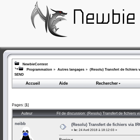
NewbieContest
Programmation
»
Autres langages
»
(Resolu) Transfert de fichiers
SEND
Accueil
Aide
Rechercher
Pages: [
1
]
Auteur
Fil de discussion: (Resolu) Transfert de fichier
neibb
(Resolu) Transfert de fichiers via
«
le:
24 Avril 2018 à 18:12:03 »
Bonjour,