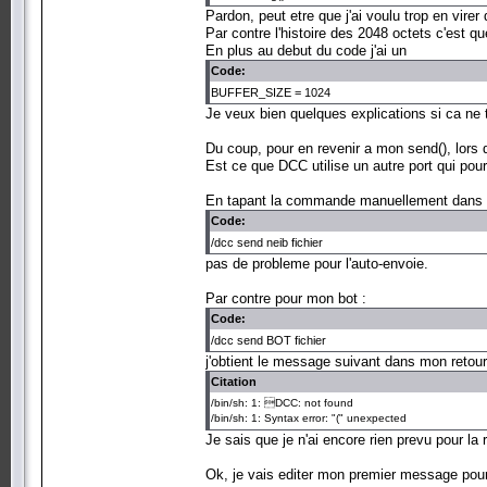
Pardon, peut etre que j'ai voulu trop en vire
Par contre l'histoire des 2048 octets c'est q
En plus au debut du code j'ai un
Code:
BUFFER_SIZE = 1024
Je veux bien quelques explications si ca ne
Du coup, pour en revenir a mon send(), lors d
Est ce que DCC utilise un autre port qui pourr
En tapant la commande manuellement dans 
Code:
/dcc send neib fichier
pas de probleme pour l'auto-envoie.
Par contre pour mon bot :
Code:
/dcc send BOT fichier
j'obtient le message suivant dans mon retou
Citation
/bin/sh: 1: DCC: not found
/bin/sh: 1: Syntax error: "(" unexpected
Je sais que je n'ai encore rien prevu pour l
Ok, je vais editer mon premier message pou