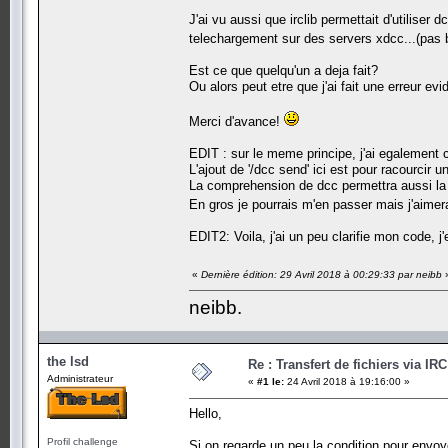
ircsock.send(bytes("JOIN "+ chan +"\n", "UTF-
J'ai vu aussi que irclib permettait d'utiliser
ircsock.send(bytes("PRIVMSG "+ chan+ " :plop!
telechargement sur des servers xdcc...(pas 
ircsock.send(bytes("PRIVMSG "+ adminname + "
# Envoyer un message.
Est ce que quelqu'un a deja fait?
def sendmsg(msge, target=channel): # sends messag
Ou alors peut etre que j'ai fait une erreur evi
ircsock.send(bytes("PRIVMSG "+ target +" :"+ 
# Ici tout marche bien.
Merci d'avance!
# Envoyer un fichier.
def send(fichier) :
EDIT : sur le meme principe, j'ai egalement c
ircsock.send(bytes("DCC SEND "+ adminname + "
L'ajout de '/dcc send' ici est pour racourcir u
La comprehension de dcc permettra aussi la po
joinchan(channel)
En gros je pourrais m'en passer mais j'aime
def rcvmsg() :
EDIT2: Voila, j'ai un peu clarifie mon code, 
ircmsg = ircsock.recv(2048).decode("UTF-8")
ircmsg = ircmsg.strip('\n\r')
«
Dernière édition: 29 Avril 2018 à 00:29:33 par neibb
# Ne pas oublier le fameux ping pong...
neibb.
if ircmsg.find ("PING :") != -1:
ping() # Bon, la, je met pas la fonction pour
# Recuperer le message ainsi que son expediteur.
the lsd
elif ircmsg.find("PRIVMSG") != -1:
Re : Transfert de fichiers via IR
name = ircmsg.split('!',1)[0][1:]
Administrateur
«
#1 le:
24 Avril 2018 à 19:16:00 »
message = ircmsg.split('PRIVMSG',1)[1].split
print(message)
Hello,
Profil challenge
Si on regarde un peu la condition pour envoye
messge = message.split() # Et voila! Effective