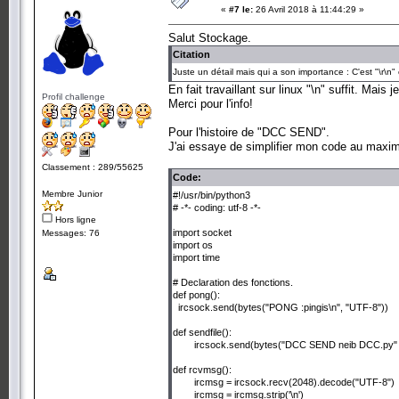
«
#7 le:
26 Avril 2018 à 11:44:29 »
Salut Stockage.
Citation
Juste un détail mais qui a son importance : C'est "\r\n" 
En fait travaillant sur linux "\n" suffit. Mais 
Profil challenge
Merci pour l'info!
Pour l'histoire de "DCC SEND".
J'ai essaye de simplifier mon code au maximu
Classement : 289/55625
Code:
Membre Junior
#!/usr/bin/python3
# -*- coding: utf-8 -*-
Hors ligne
import socket
Messages: 76
import os
import time
# Declaration des fonctions.
def pong():
ircsock.send(bytes("PONG :pingis\n", "UTF-8"))
def sendfile():
ircsock.send(bytes("DCC SEND neib DCC.py" 
def rcvmsg():
ircmsg = ircsock.recv(2048).decode("UTF-8")
ircmsg = ircmsg.strip('\n')