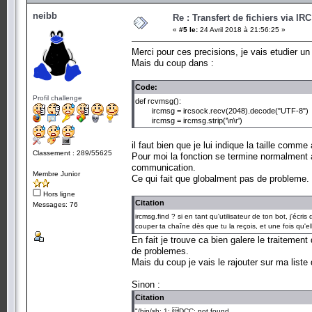
neibb
Re : Transfert de fichiers via IR
«
#5 le:
24 Avril 2018 à 21:56:25 »
Merci pour ces precisions, je vais etudier un
Mais du coup dans :
Code:
Profil challenge
def rcvmsg():
ircmsg = ircsock.recv(2048).decode("UTF-8")
ircmsg = ircmsg.strip('\n\r')
il faut bien que je lui indique la taille comm
Classement : 289/55625
Pour moi la fonction se termine normalment
communication.
Membre Junior
Ce qui fait que globalment pas de probleme.
Hors ligne
Citation
Messages: 76
ircmsg.find ? si en tant qu'utilisateur de ton bot, j'
couper ta chaîne dès que tu la reçois, et une fois qu'e
En fait je trouve ca bien galere le traitem
de problemes.
Mais du coup je vais le rajouter sur ma liste
Sinon :
Citation
"/bin/sh: 1: DCC: not found