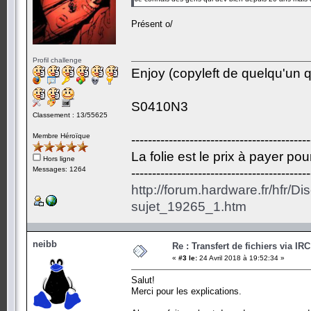
Présent o/
Profil challenge
Enjoy (copyleft de quelqu'un qu
S0410N3
Classement : 13/55625
Membre Héroïque
-------------------------------------------
La folie est le prix à payer po
Hors ligne
Messages: 1264
-------------------------------------------
http://forum.hardware.fr/hfr/D
sujet_19265_1.htm
neibb
Re : Transfert de fichiers via IR
«
#3 le:
24 Avril 2018 à 19:52:34 »
Salut!
Merci pour les explications.