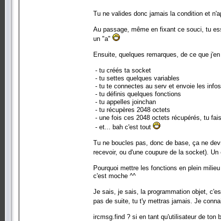
Tu ne valides donc jamais la condition et n'a
Au passage, même en fixant ce souci, tu essa
un "a"
Ensuite, quelques remarques, de ce que j'en 
- tu créés ta socket
- tu settes quelques variables
- tu te connectes au serv et envoie les info
- tu définis quelques fonctions
- tu appelles joinchan
- tu récupères 2048 octets
- une fois ces 2048 octets récupérés, tu fai
- et... bah c'est tout
Tu ne boucles pas, donc de base, ça ne devr
recevoir, ou d'une coupure de la socket). Un
Pourquoi mettre les fonctions en plein milieu 
c'est moche ^^
Je sais, je sais, la programmation objet, c'est
pas de suite, tu t'y mettras jamais. Je con
ircmsg.find ? si en tant qu'utilisateur de t