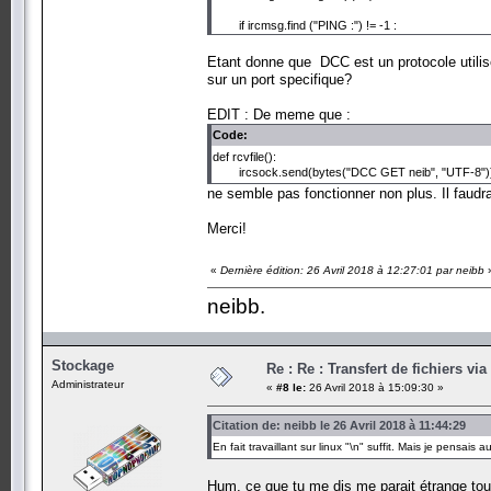
if ircmsg.find ("PING :") != -1 :
pong()
Etant donne que DCC est un protocole utilise 
elif ircmsg.find("PRIVMSG") != -1 :
sur un port specifique?
name = ircmsg.split('!',1)[0][1:]
message = ircmsg.split('PRIVMSG',1)[1].spli
EDIT : De meme que :
if name == "neib" and message == "sendfile
Code:
sendfile()
def rcvfile():
ircsock.send(bytes("DCC GET neib", "UTF-8")
ne semble pas fonctionner non plus. Il faudrai
# Parametrage de la connection.
Merci!
# On determine le reseau sur lequel on va se connec
ircsock = socket.socket(socket.AF_INET, socke
«
server = "chat.freenode.net" # Server
Dernière édition: 26 Avril 2018 à 12:27:01 par neibb
chan = "#TestDCCSEND" # Channel
neibb.
botnick = "testdcc" # Nick
#
#
#
Stockage
Re : Re : Transfert de fichiers vi
# Connection au reseau.
Administrateur
«
#8 le:
26 Avril 2018 à 15:09:30 »
ircsock.connect((server, 6667)) # 6697 pour utiliser
ircsock.send(bytes("USER "+ botnick +" "+ botnick +" "
ircsock.send(bytes("NICK "+ botnick +"\n", "UTF-8"))
Citation de: neibb le 26 Avril 2018 à 11:44:29
En fait travaillant sur linux "\n" suffit. Mais je pensais a
#
# Rejoindre un cannal.
Hum, ce que tu me dis me parait étrange to
ircsock.send(bytes("JOIN "+ chan +"\n", "UTF-8"))