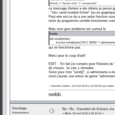
/bin/sh: 1: Syntax error: "(" unexpected"
ce message d'erreur a ete obtenu je pense g
: "/dcc send monbot fichier" (ou en graphique
Peut etre est-ce du a une autre fonction ouv
reste du programme semble fonctionner comm
Mais mon gros probleme est surtout le
Code:
def send(fichier) :
ircsock.send(bytes("DCC SEND "+ adminname + "
qui ne fonctionne pas.
Merci pour le coup d'oeil!
EDIT : En fait j'ai compris pour l'histoire du
de choses. Je vais y remedier.
Sinon pour mon "send()", si adminname a ete 
sinon j'aurais une erreur du genre "adminname
«
Dernière édition: 24 Avril 2018 à 22:49:59 par neibb
neibb.
Stockage
Re : Re : Transfert de fichiers vi
Administrateur
«
#6 le:
25 Avril 2018 à 08:34:24 »