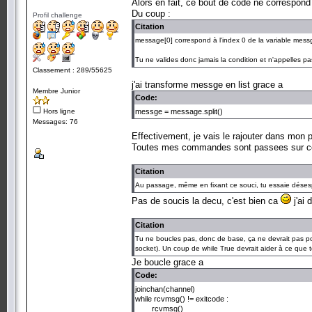
Alors en fait, ce bout de code ne correspond
Du coup :
Profil challenge
Citation
message[0] correspond à l'index 0 de la variable messge,
Tu ne valides donc jamais la condition et n'appelles pa
Classement : 289/55625
j'ai transforme messge en list grace a
Membre Junior
Code:
Hors ligne
messge = message.split()
Messages: 76
Effectivement, je vais le rajouter dans mon 
Toutes mes commandes sont passees sur ce
Citation
Au passage, même en fixant ce souci, tu essaie désespé
Pas de soucis la decu, c'est bien ca
j'ai
Citation
Tu ne boucles pas, donc de base, ça ne devrait pas pou
socket). Un coup de while True devrait aider à ce que t
Je boucle grace a
Code:
joinchan(channel)
while rcvmsg() != exitcode :
rcvmsg()