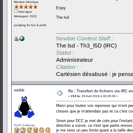
Membre Héroïque
Enjoy
Hors ligne
Messages: 3102
The lsd
poulping for fun & profit
Newbie Contest Staff :
The lsd - Th3_l5D (IRC)
Statut :
Administrateur
Citation :
Cartésien désabusé : je pense,
neibb
Re : Transfert de fichiers via IRC
«
#13 le:
29 Avril 2018 à 00:28:36 »
Merci pour toutes vos reponses qui m'ont perm
choses que je m'attendais pas et ca c'est c
Sinon pour DCC je met de cote pour l'instant, 
direction a suivre, ce n'est que partie remise
Profil challenge
je me sens un peu limite quant a la taille des