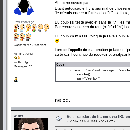
Ah, je ne savais pas.
Etant autodidacte il y a pas mal de choses 
Je m'etais arreter a l'utilisation "\n" --> linux
Du coup j'ai teste avec et sans le "\r", les 
Profil challenge
Par contre sans rien du tout (ni "r" ni "n") b
Du coup ca m'a fait voir que je l'avais oubl
Classement : 289/55625
Lors de l'appelle de ma fonction je fais un "
Membre Junior
suite car il continue de recevoir et analyser 
Hors ligne
Code:
Messages: 76
if name == "neib" and message == "sendfile
sendfile()
print("c'est bon")
neibb.
winw
Re : Transfert de fichiers via IRC
«
#10 le:
27 Avril 2018 à 00:48:07 »