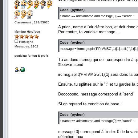
if name == adminname and messge[0] == "s
Code: (python)
if len(messge) > 1 :
if name == adminname and messge[0] == "send" :
send(messge[1])
# C'est ici que ca ne va pas... j'ai aussi essaye :
Classement : 199/55625
A priori, name à l'air d'être bon, et doit do
#
ircsock.send(bytes("DCC SEND "+ a
Par contre, ta variable message...
Membre Héroïque
#
ircsock.send(bytes("SEND "+ admin
#
ircsock.send(bytes("PRIVMSG "+ ad
Hors ligne
#
ircsock.send(bytes("DCC SEND "
Code: (python)
#
ircsock.send(bytes("DCC SEND "+ 
Messages: 3102
message = ircmsg.split('PRIVMSG',1)[1].split(':',1)[1]
poulping for fun & profit
Tu as donc ircmsg qui doit correspondre 
joinchan(channel)
while rcvmsg() != exitcode :
#botwar :send
rcvmsg()
ircmsg.split('PRIVMSG',1)[1] sera donc la p
# Voila, comme ca ca doit etre un peu mieux pour c
Ensuite, tu splittes sur le ":" et tu gardes la
Doooooonc, message correspond à "send"
Si on reprend ta condition de base :
Code: (python)
if name == adminname and messge[0] == "send" :
message[0] correspond à l'index 0 de la varia
définition faux.