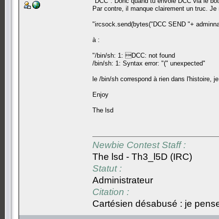
"DCC". Donc quand tu envoie DCC via le bot
Par contre, il manque clairement un truc. J
"ircsock.send(bytes("DCC SEND "+ adminname
à :
"/bin/sh: 1: DCC: not found
/bin/sh: 1: Syntax error: "(" unexpected"
le /bin/sh correspond à rien dans l'histoire, j
Enjoy
The lsd
Newbie Contest Staff :
The lsd - Th3_l5D (IRC)
Statut :
Administrateur
Citation :
Cartésien désabusé : je pense,