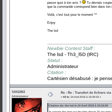
passe quoi à ton avis ?
Tu devrais couper 
que la commande correspond bien dans ton i
Voilà, c'est tout pour le moment ^^
Enjoy
The lsd
Newbie Contest Staff :
The lsd - Th3_l5D (IRC)
Statut :
Administrateur
Citation :
Cartésien désabusé : je pense,
S0410N3
Re : Re : Transfert de fichiers vi
Administrateur
«
#2 le:
24 Avril 2018 à 19:36:03 »
Citation de: the lsd le 24 Avril 2018 à 19:16:00
Je connais des gens qui dev bien depuis 20 ans mais 