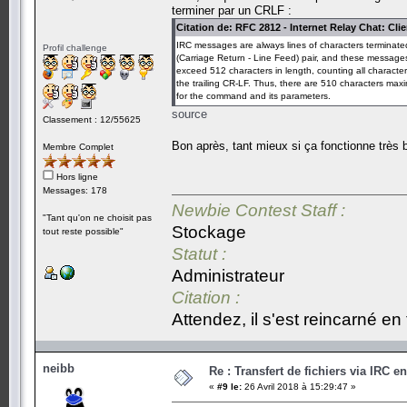
ircmsg = ""
terminer par un CRLF :
#ircsock.send(bytes("HELP\n", "UTF-8"))
Citation de: RFC 2812 - Internet Relay Chat: Cli
ircsock.send(bytes("PRIVMSG "+ chan+ " :plop!\n",
IRC messages are always lines of characters terminate
ircsock.send(bytes("PRIVMSG neib :Ok.\n", "UTF-8
Profil challenge
(Carriage Return - Line Feed) pair, and these messa
exceed 512 characters in length, counting all character
while 1 :
the trailing CR-LF. Thus, there are 510 characters ma
rcvmsg()
for the command and its parameters.
source
Classement : 12/55625
Bon après, tant mieux si ça fonctionne trè
Membre Complet
Hors ligne
Messages: 178
Newbie Contest Staff :
"Tant qu'on ne choisit pas
Stockage
tout reste possible"
Statut :
Administrateur
Citation :
Attendez, il s'est reincarné en t
neibb
Re : Transfert de fichiers via IRC
«
#9 le:
26 Avril 2018 à 15:29:47 »