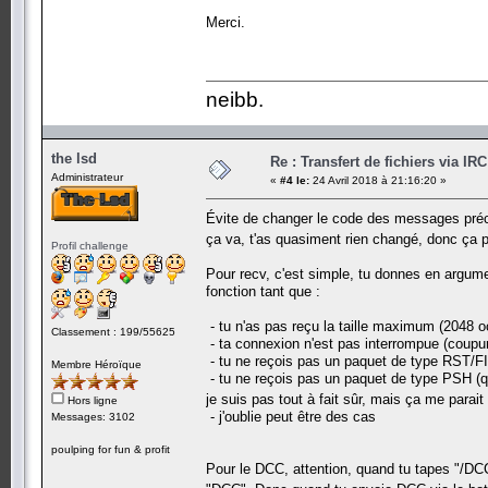
Merci.
neibb.
the lsd
Re : Transfert de fichiers via IR
Administrateur
«
#4 le:
24 Avril 2018 à 21:16:20 »
Évite de changer le code des messages précé
ça va, t'as quasiment rien changé, donc ça
Profil challenge
Pour recv, c'est simple, tu donnes en argume
fonction tant que :
- tu n'as pas reçu la taille maximum (2048 
Classement : 199/55625
- ta connexion n'est pas interrompue (coupu
- tu ne reçois pas un paquet de type RST/FI
Membre Héroïque
- tu ne reçois pas un paquet de type PSH (q
je suis pas tout à fait sûr, mais ça me para
Hors ligne
- j'oublie peut être des cas
Messages: 3102
poulping for fun & profit
Pour le DCC, attention, quand tu tapes "/DC