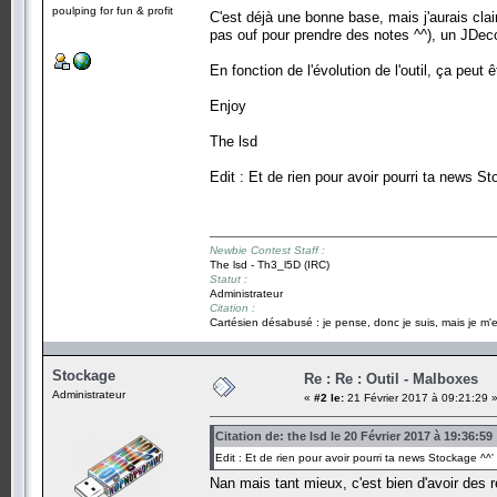
poulping for fun & profit
C'est déjà une bonne base, mais j'aurais cla
pas ouf pour prendre des notes ^^), un JDec
En fonction de l'évolution de l'outil, ça peut
Enjoy
The lsd
Edit : Et de rien pour avoir pourri ta news St
Newbie Contest Staff :
The lsd - Th3_l5D (IRC)
Statut :
Administrateur
Citation :
Cartésien désabusé : je pense, donc je suis, mais je m'e
Stockage
Re : Re : Outil - Malboxes
Administrateur
«
#2 le:
21 Février 2017 à 09:21:29 
Citation de: the lsd le 20 Février 2017 à 19:36:59
Edit : Et de rien pour avoir pourri ta news Stockage ^^'
Nan mais tant mieux, c'est bien d'avoir des re