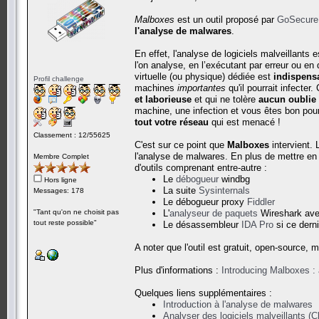
Malboxes
est un outil proposé par
GoSecure
l'analyse de malwares
.
En effet, l'analyse de logiciels malveillants 
l'on analyse, en l’exécutant par erreur ou e
virtuelle (ou physique) dédiée est
indispens
Profil challenge
machines
importantes
qu'il pourrait infecter
et laborieuse
et qui ne tolère
aucun oublie
machine, une infection et vous êtes bon pour
tout votre réseau
qui est menacé !
Classement : 12/55625
C'est sur ce point que
Malboxes
intervient. 
l'analyse de malwares. En plus de mettre en
Membre Complet
d'outils comprenant entre-autre :
Le
débogueur
windbg
Hors ligne
La suite
Sysinternals
Messages: 178
Le débogueur proxy
Fiddler
"Tant qu'on ne choisit pas
L'
analyseur de paquets
Wireshark av
tout reste possible"
Le désassembleur
IDA Pro
si ce derni
A noter que l'outil est gratuit, open-source,
Plus d'informations :
Introducing Malboxes : 
Quelques liens supplémentaires :
Introduction à l'analyse de malwares
Analyser des logiciels malveillants (