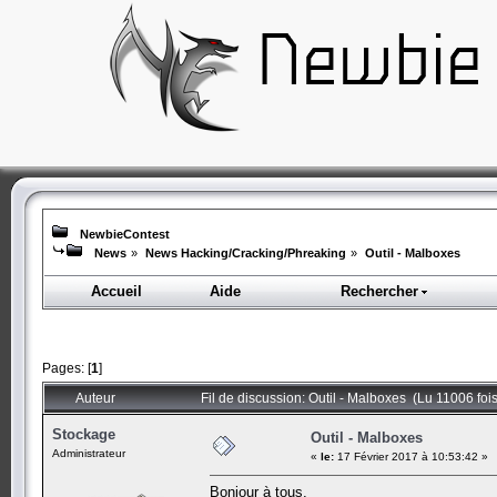
NewbieContest
News
»
News Hacking/Cracking/Phreaking
»
Outil - Malboxes
Accueil
Aide
Rechercher
Pages: [
1
]
Auteur
Fil de discussion: Outil - Malboxes (Lu 11006 fois
Stockage
Outil - Malboxes
Administrateur
«
le:
17 Février 2017 à 10:53:42 »
Bonjour à tous,