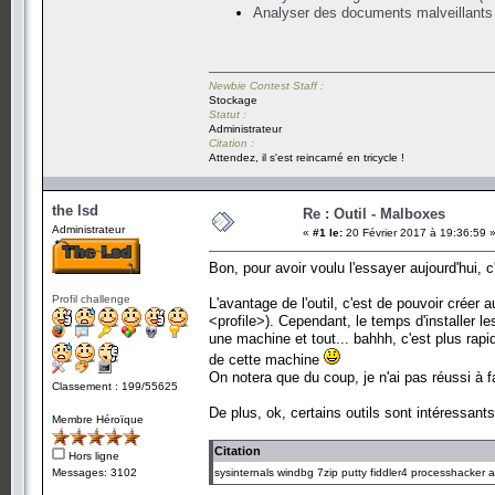
Analyser des documents malveillants
Newbie Contest Staff :
Stockage
Statut :
Administrateur
Citation :
Attendez, il s'est reincarné en tricycle !
the lsd
Re : Outil - Malboxes
Administrateur
«
#1 le:
20 Février 2017 à 19:36:59 
Bon, pour avoir voulu l'essayer aujourd'hui, c
Profil challenge
L'avantage de l'outil, c'est de pouvoir crée
<profile>). Cependant, le temps d'installer 
une machine et tout... bahhh, c'est plus rapi
de cette machine
On notera que du coup, je n'ai pas réussi à fa
Classement : 199/55625
De plus, ok, certains outils sont intéressant
Membre Héroïque
Citation
Hors ligne
Messages: 3102
sysinternals windbg 7zip putty fiddler4 processhacker 