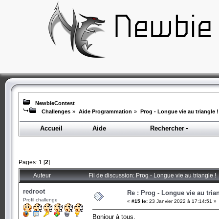
NewbieContest
Challenges
»
Aide Programmation
»
Prog - Longue vie au triangle !
Accueil
Aide
Rechercher
Pages:
1
[
2
]
Auteur
Fil de discussion: Prog - Longue vie au triangle !
redroot
Re : Prog - Longue vie au trian
Profil challenge
«
#15 le:
23 Janvier 2022 à 17:14:51 »
Bonjour à tous,