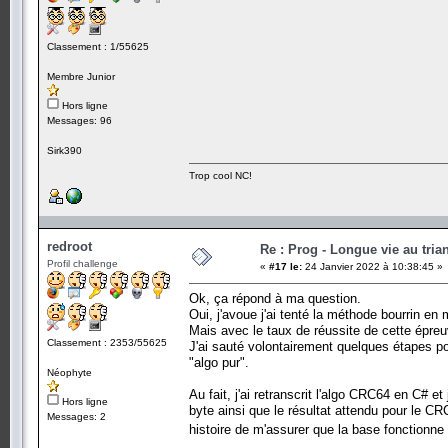
Classement : 1/55625
Membre Junior
Hors ligne
Messages: 96
Sirk390
Trop cool NC!
redroot
Re : Prog - Longue vie au trian
Profil challenge
«
#17 le:
24 Janvier 2022 à 10:38:45 »
Ok, ça répond à ma question.
Oui, j'avoue j'ai tenté la méthode bourrin en
Mais avec le taux de réussite de cette épreuv
Classement : 2353/55625
J'ai sauté volontairement quelques étapes pou
"algo pur".
Néophyte
Au fait, j'ai retranscrit l'algo CRC64 en C# et 
Hors ligne
byte ainsi que le résultat attendu pour le C
Messages: 2
histoire de m'assurer que la base fonctionne