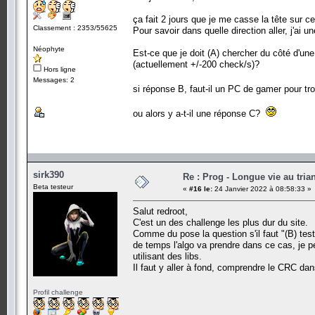
ça fait 2 jours que je me casse la tête sur c
Classement : 2353/55625
Pour savoir dans quelle direction aller, j'ai u
Néophyte
Est-ce que je doit (A) chercher du côté d'une
(actuellement +/-200 check/s)?
Hors ligne
Messages: 2
si réponse B, faut-il un PC de gamer pour t
ou alors y a-t-il une réponse C?
sirk390
Re : Prog - Longue vie au trian
Beta testeur
«
#16 le:
24 Janvier 2022 à 08:58:33 »
Salut redroot,
C'est un des challenge les plus dur du site.
Comme du pose la question s'il faut "(B) test
de temps l'algo va prendre dans ce cas, je p
utilisant des libs.
Il faut y aller à fond, comprendre le CRC da
Profil challenge