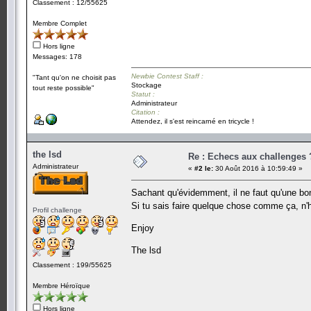
Classement : 12/55625
Membre Complet
Hors ligne
Messages: 178
Newbie Contest Staff :
"Tant qu'on ne choisit pas
Stockage
tout reste possible"
Statut :
Administrateur
Citation :
Attendez, il s'est reincarné en tricycle !
the lsd
Re : Echecs aux challenges 
Administrateur
«
#2 le:
30 Août 2016 à 10:59:49 »
Sachant qu'évidemment, il ne faut qu'une b
Si tu sais faire quelque chose comme ça, n'
Profil challenge
Enjoy
The lsd
Classement : 199/55625
Membre Héroïque
Hors ligne