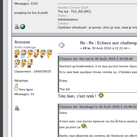
Messages: 3102
Newbie Contest Staff :
The lsd - Th3_l5D (IRC)
poulping for fun & profit
Statut :
Administrateur
Citation :
Cartésien désabusé : je pense, donc je suis, mais je m'e
Arousse
Re : Re : Echecs aux challeng
Profil challenge
«
#3 le:
30 Août 2016 à 11:22:44 »
Citation de: the lsd le 30 Août 2016 à 10:59:49
Sachant qu'évidemment, il ne faut qu'une bonne rép
Classement : 2948/55625
Si tu sais faire quelque chose comme ça, n'hésites pa
Néophyte
Enjoy
The lsd
Hors ligne
Messages: 24
Très bien, c'est noté !
Citation de: Stockage le 30 Août 2016 à 10:48:52
Salut,
A mon avis, une bonne épreuve sur les Échecs serait p
pas ça pour ça
).
Après, tout dépends du contenu de l'épreuve en elle-mê