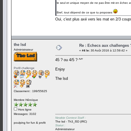
le seul et unique moyen de ne pas être mit en échec a
Bref, tout dépend de ce que tu proposes
Oui, c'est plus axé vers les mat en 2/3 co
the lsd
Re : Echecs aux challenges 
Administrateur
«
#4 le:
30 Août 2016 à 12:59:42 »
45 ? ou 4/5 ? ^^'
Profil challenge
Enjoy
The lsd
Classement : 199/55625
Membre Héroïque
Hors ligne
Messages: 3102
Newbie Contest Staff :
The lsd - Th3_l5D (IRC)
poulping for fun & profit
Statut :
Administrateur