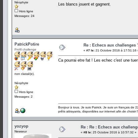
Néophyte
Les blancs jouent et gagnent.
Hors ligne
Messages: 24
PatrickPotire
Re : Echecs aux challenges 
Profil challenge
«
#7 le:
21 Octobre 2016 à 17:51:16 
Ca pourrai etre fat ! Les echec c'est une tuer
non classé(e).
Néophyte
Hors ligne
Messages: 2
Bonjour à tous. Je suis Patrick. Je suis un français de 
prêts attrayants, disponibles sur internet afin de choisir 
yozyop
Re : Re : Echecs aux challeng
Newseur
«
#8 le:
25 Octobre 2016 à 10:57:32 »