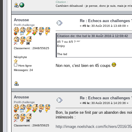
Citation :
Cartésien désabusé : je pense, donc je suis, mais je m'e
Arousse
Re : Echecs aux challenges 
Profil challenge
«
#5 le:
30 Août 2016 à 13:48:09 »
Citation de: the lsd le 30 Août 2016 à 12:59:42
45 ? ou 4/5 ? ^^'
Enjoy
Classement : 2948/55625
The lsd
Néophyte
Non non, c'est bien en 45 coups
Hors ligne
Messages: 24
Arousse
Re : Echecs aux challenges 
Profil challenge
«
#6 le:
30 Août 2016 à 14:20:36 »
Bon, la partie se finit par un abandon des no
intéressés :
Classement : 2948/55625
http://image.noelshack.com/fichiers/2016/3