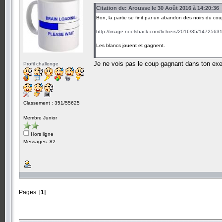
Citation de: Arousse le 30 Août 2016 à 14:20:36
Bon, la partie se finit par un abandon des noirs du coup
http://image.noelshack.com/fichiers/2016/35/1472563
Les blancs jouent et gagnent.
Je ne vois pas le coup gagnant dans ton e
Profil challenge
Classement : 351/55625
Membre Junior
Hors ligne
Messages: 82
Pages: [
1
]