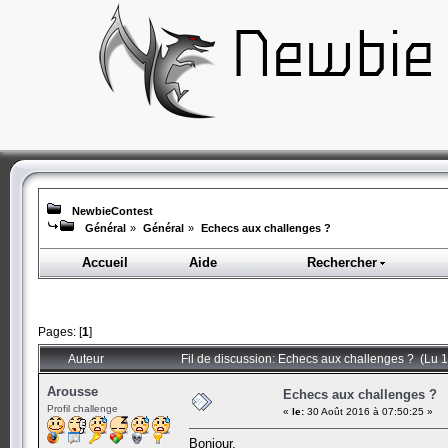
NewbieContest
Général
»
Général
»
Echecs aux challenges ?
Accueil
Aide
Rechercher
Pages: [
1
]
Auteur
Fil de discussion: Echecs aux challenges ? (Lu 1
Arousse
Echecs aux challenges ?
Profil challenge
«
le:
30 Août 2016 à 07:50:25 »
Bonjour,