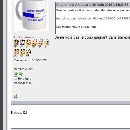
Citation de: Arousse le 30 Août 2016 à 14:20:36
Bon, la partie se finit par un abandon des noirs du coup
http://image.noelshack.com/fichiers/2016/35/1472563
Les blancs jouent et gagnent.
Je ne vois pas le coup gagnant dans ton e
Profil challenge
Classement : 351/55626
Membre Junior
Hors ligne
Messages: 82
Pages: [
1
]