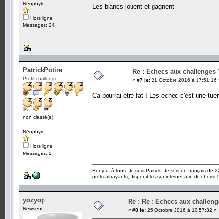
Néophyte
Les blancs jouent et gagnent.
Hors ligne
Messages: 24
PatrickPotire
Re : Echecs aux challenges 
Profil challenge
«
#7 le:
21 Octobre 2016 à 17:51:16 
Ca pourrai etre fat ! Les echec c'est une tuer
non classé(e).
Néophyte
Hors ligne
Messages: 2
Bonjour à tous. Je suis Patrick. Je suis un français de 
prêts attrayants, disponibles sur internet afin de choisir 
yozyop
Re : Re : Echecs aux challeng
Newseur
«
#8 le:
25 Octobre 2016 à 10:57:32 »