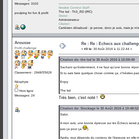
Messages: 3102
Newbie Contest Staff :
The lsd - Th3_l5D (IRC)
poulping for fun & profit
Statut :
Administrateur
Citation :
Cartésien désabusé : je pense, donc je suis, mais je m'e
Arousse
Re : Re : Echecs aux challeng
Profil challenge
«
#3 le:
30 Août 2016 à 11:22:44 »
Citation de: the lsd le 30 Août 2016 à 10:59:49
Sachant qu'évidemment, il ne faut qu'une bonne rép
Classement : 2948/55626
Si tu sais faire quelque chose comme ça, n'hésites pa
Néophyte
Enjoy
The lsd
Hors ligne
Messages: 24
Très bien, c'est noté !
Citation de: Stockage le 30 Août 2016 à 10:48:52
Salut,
A mon avis, une bonne épreuve sur les Échecs serait p
pas ça pour ça
).
Après, tout dépends du contenu de l'épreuve en elle-mê