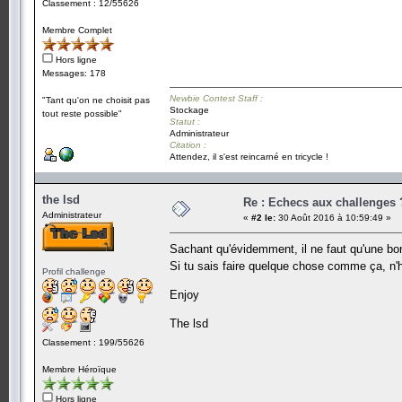
Classement : 12/55626
Membre Complet
Hors ligne
Messages: 178
Newbie Contest Staff :
"Tant qu'on ne choisit pas
Stockage
tout reste possible"
Statut :
Administrateur
Citation :
Attendez, il s'est reincarné en tricycle !
the lsd
Re : Echecs aux challenges 
Administrateur
«
#2 le:
30 Août 2016 à 10:59:49 »
Sachant qu'évidemment, il ne faut qu'une b
Si tu sais faire quelque chose comme ça, n'
Profil challenge
Enjoy
The lsd
Classement : 199/55626
Membre Héroïque
Hors ligne