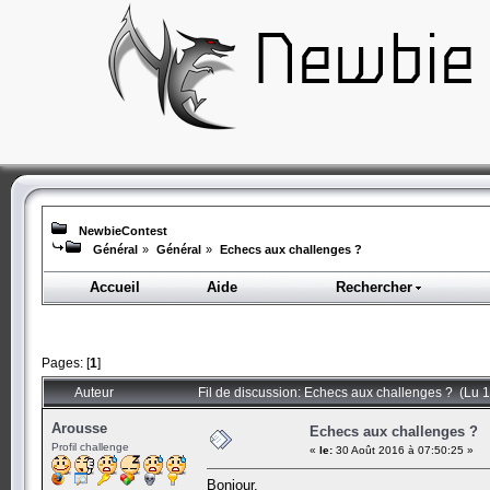
NewbieContest
Général
»
Général
»
Echecs aux challenges ?
Accueil
Aide
Rechercher
Pages: [
1
]
Auteur
Fil de discussion: Echecs aux challenges ? (Lu 1
Arousse
Echecs aux challenges ?
Profil challenge
«
le:
30 Août 2016 à 07:50:25 »
Bonjour,