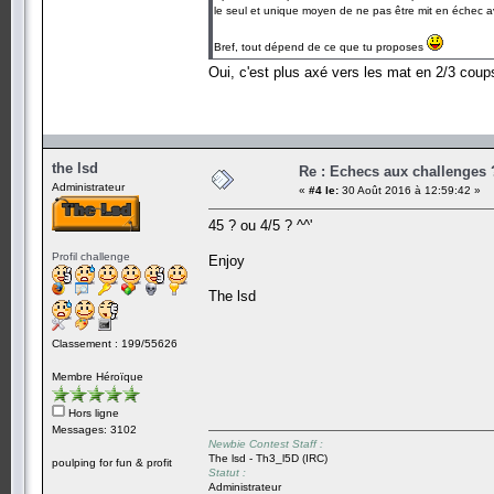
le seul et unique moyen de ne pas être mit en échec a
Bref, tout dépend de ce que tu proposes
Oui, c'est plus axé vers les mat en 2/3 co
the lsd
Re : Echecs aux challenges 
Administrateur
«
#4 le:
30 Août 2016 à 12:59:42 »
45 ? ou 4/5 ? ^^'
Profil challenge
Enjoy
The lsd
Classement : 199/55626
Membre Héroïque
Hors ligne
Messages: 3102
Newbie Contest Staff :
The lsd - Th3_l5D (IRC)
poulping for fun & profit
Statut :
Administrateur