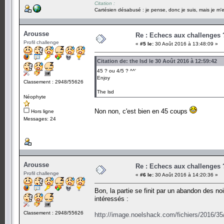
Citation :
Cartésien désabusé : je pense, donc je suis, mais je m'e
Arousse
Re : Echecs aux challenges 
Profil challenge
«
#5 le:
30 Août 2016 à 13:48:09 »
Citation de: the lsd le 30 Août 2016 à 12:59:42
45 ? ou 4/5 ? ^^'
Enjoy
Classement : 2948/55626
The lsd
Néophyte
Non non, c'est bien en 45 coups
Hors ligne
Messages: 24
Arousse
Re : Echecs aux challenges 
Profil challenge
«
#6 le:
30 Août 2016 à 14:20:36 »
Bon, la partie se finit par un abandon des no
intéressés :
Classement : 2948/55626
http://image.noelshack.com/fichiers/2016/3