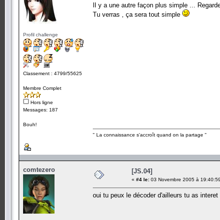
Il y a une autre façon plus simple ... Regarde b
Tu verras , ça sera tout simple
Profil challenge
Classement : 4799/55625
Membre Complet
Hors ligne
Messages: 187
Bouh!
" La connaissance s'accroît quand on la partage "
comtezero
[JS.04]
«
#4 le:
03 Novembre 2005 à 19:40:5
oui tu peux le décoder d'ailleurs tu as interet