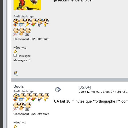
je recommencerai plus!
Profil challenge
Classement : 12800/55625
Néophyte
Hors ligne
Messages: 3
Dools
[JS.04]
Profil challenge
«
#13 le:
29 Mars 2006 à 16:43:34 »
CA fait 10 minutes que **orthographe !** com
Classement : 32029/55625
Néophyte