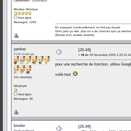
Classement : 103/55625
Membre Héroïque
Hors ligne
Messages: 1283
En essayant continuellement, on finit par réussir.
Donc plus ça rate, plus on a de chances que ça marche
(Devise d'un newbie shadok)
yanbar
[JS.04]
Profil challenge
«
#6 le:
03 Novembre 2005 à 20:21:4
pour une recherche de fonction, utilise Google
voilà tout .
non classé(e).
Néophyte
Hors ligne
Messages: 39
kinder
[JS.04]
Profil challenge