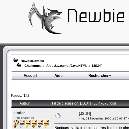
NewbieContest
Challenges
»
Aide Javascript/Java/HTML
»
[JS.04]
Accueil
Aide
Rechercher
Pages: [
1
]
2
Auteur
Fil de discussion: [JS.04] (Lu 47073 fois)
kinder
[JS.04]
Profil challenge
«
le:
03 Novembre 2005 à 19:06:27 
Bonjours, voila je suis pas trés ford et je 