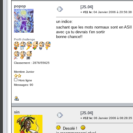
popop
[JS.04]
«
#11 le:
04 Janvier 2006 à 20:56:38 
un indice:
sachant que les mots normaux sont en ASII c
avec ça tu devrais t'en sortir
bonne chance!!
Profil challenge
Classement : 2876/55625
Membre Junior
Hors ligne
Messages: 90
sin
[JS.04]
«
#12 le:
06 Janvier 2006 à 08:28:35
Desolé !