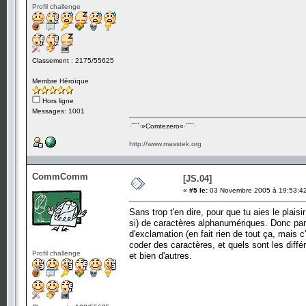
Profil challenge
Classement : 2175/55625
Membre Héroïque
Hors ligne
Messages: 1001
·´¯`·­»Comtezero«­·´¯`·
http://www.masstek.org
CommComm
[JS.04]
«
#5 le:
03 Novembre 2005 à 19:53:4
Sans trop t'en dire, pour que tu aies le plaisi
si) de caractères alphanumériques. Donc par 
d'exclamation (en fait rien de tout ça, mais
coder des caractères, et quels sont les dif
Profil challenge
et bien d'autres.