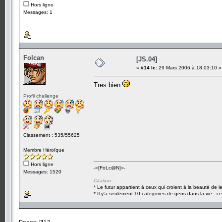
Hors ligne
Messages: 1
Folcan
[JS.04]
«
#14 le:
29 Mars 2006 à 18:03:10 »
Tres bien
Profil challenge
Classement : 535/55625
Membre Héroïque
Hors ligne
-=[FoLc@N]=-
Messages: 1520
Citation :
* Le futur appartient à ceux qui croient à la beauté de 
* Il y'a seulement 10 categories de gens dans la vie : ce