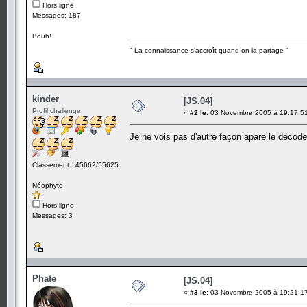
Hors ligne
Messages: 187
Bouh!
" La connaissance s'accroît quand on la partage "
kinder
[JS.04]
Profil challenge
«
#2 le:
03 Novembre 2005 à 19:17:5
Je ne vois pas d'autre façon apare le décod
Classement : 45662/55625
Néophyte
Hors ligne
Messages: 3
Phate
[JS.04]
«
#3 le:
03 Novembre 2005 à 19:21:1