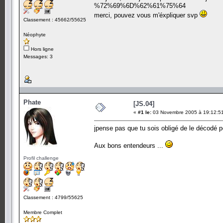
%72%69%6D%62%61%75%64
merci, pouvez vous m'éxpliquer svp
Classement : 45662/55625
Néophyte
Hors ligne
Messages: 3
Phate
[JS.04]
«
#1 le:
03 Novembre 2005 à 19:12:5
jpense pas que tu sois obligé de le décodé pou
Aux bons entendeurs ...
Profil challenge
Classement : 4799/55625
Membre Complet