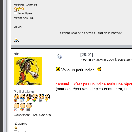
Membre Complet
Hors ligne
Messages: 187
Bouh!
" La connaissance s'accroît quand on la partage "
sin
[JS.04]
«
#9 le:
04 Janvier 2006 à 10:01:18 
Voila un petit indice
censuré... c'est pas un indice mais une répo
(pour des épreuves simples comme ca, un ind
Profil challenge
Classement : 12800/55625
Néophyte