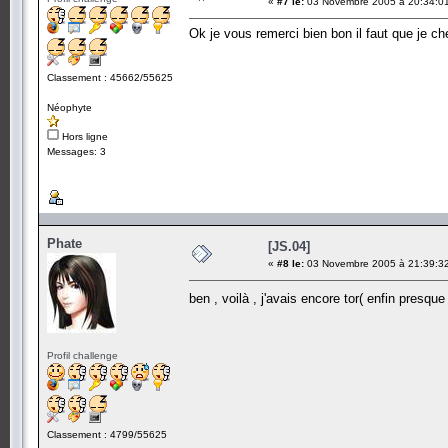
«
#7 le:
03 Novembre 2005 à 20:34:0
Ok je vous remerci bien bon il faut que je 
Classement : 45662/55625
Néophyte
Hors ligne
Messages: 3
Phate
[JS.04]
«
#8 le:
03 Novembre 2005 à 21:39:3
ben , voilà , j'avais encore tor( enfin presque 
Profil challenge
Classement : 4799/55625