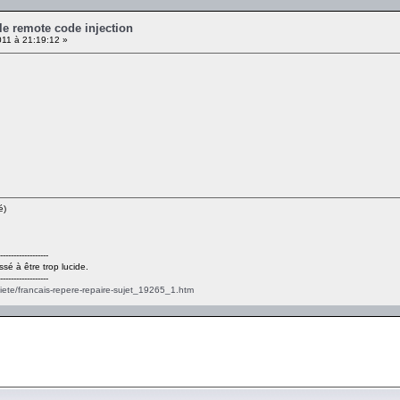
ille remote code injection
11 à 21:19:12 »
é)
------------------
ssé à être trop lucide.
------------------
ciete/francais-repere-repaire-sujet_19265_1.htm