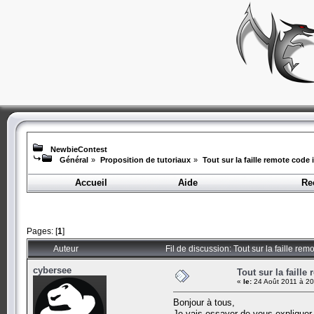
NewbieContest
Général
»
Proposition de tutoriaux
»
Tout sur la faille remote code 
Accueil
Aide
Re
Pages: [
1
]
Auteur
Fil de discussion: Tout sur la faille re
cybersee
Tout sur la faille
«
le:
24 Août 2011 à 20
Bonjour à tous,
Je vais essayer de vous expliquer a