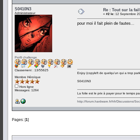
S0410N3
Re : Tout sur la fa
Administrateur
«
#2 le:
12 Septembre 20
pour moi il fait plein de fautes...
Profil challenge
Classement : 13/55625
Enjoy (copyleft de quelqu'un qui a trop parl
Membre Héroïque
S0410N3
Hors ligne
-------------------------------------------------------------------
Messages: 1264
La folie est le prix à payer pour le temps pa
-------------------------------------------------------------------
http://forum.hardware.fr/hfr/Discussions/So
Pages: [
1
]