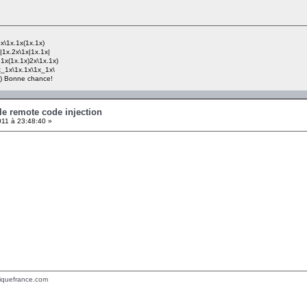
x\1x.1x(1x.1x)
|1x.2x\1x|1x.1x|
1x(1x.1x)2x\1x.1x)
x_1x\1x.1x\1x_1x\
;-) Bonne chance!
ille remote code injection
11 à 23:48:40 »
tiquefrance.com