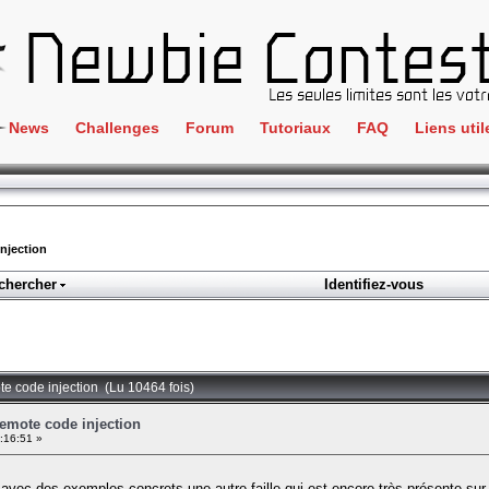
News
Challenges
Forum
Tutoriaux
FAQ
Liens util
Crackme
IRC
ClientSide
Newbi
Cryptographie
Liens
injection
Forensics
chercher
Identifiez-vous
Parten
Hacking
Régle
Logique
Goodi
Programmation
mote code injection (Lu 10464 fois)
L'incu
Stéganographie
 remote code injection
:16:51 »
Wargame
Tous les challenges
vec des exemples concrets une autre faille qui est encore très présente sur le