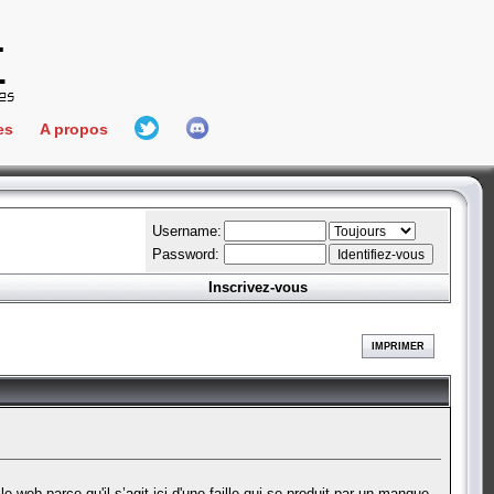
es
A propos
L'équipe
e Connect
Hall Of Fame
Username:
Password:
Inscrivez-vous
aires
ment
IMPRIMER
es
bateur
 web parce qu'il s’agit ici d'une faille qui se produit par un manque