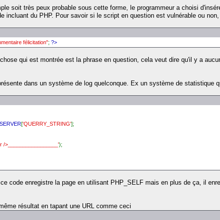
ple soit très peux probable sous cette forme, le programmeur a choisi d'insér
de incluant du PHP. Pour savoir si le script en question est vulnérable ou non
ntaire félicitation"
;
?>
 chose qui est montrée est la phrase en question, cela veut dire qu'il y a aucu
it présente dans un système de log quelconque. Ex un système de statistique qu
_SERVER
[
'QUERRY_STRING'
];
br />_________________'
);
ce code enregistre la page en utilisant PHP_SELF mais en plus de ça, il e
 au même résultat en tapant une URL comme ceci