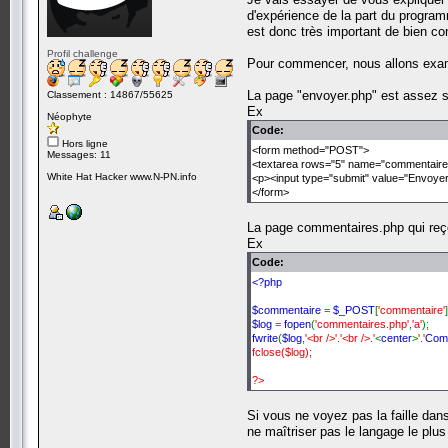
d'expérience de la part du programm
est donc très important de bien c
Profil challenge
Pour commencer, nous allons exam
La page "envoyer.php" est assez si
Classement : 14867/55625
Ex
Néophyte
Code:
Hors ligne
<form method="POST">
Messages: 11
<textarea rows="5" name="commentaire"
White Hat Hacker www.N-PN.info
<p><input type="submit" value="Envoye
</form>
La page commentaires.php qui reç
Ex
Code:
<?php
$commentaire
=
$_POST
[
'commentaire'
]
$log
=
fopen
(
'commentaires.php'
,
'a'
);
fwrite
(
$log
,
'<br />'
.
'<br />.'
<
center
>
'.'
Com
fclose($log);
?>
Si vous ne voyez pas la faille da
ne maîtriser pas le langage le plus 