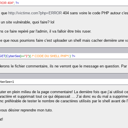
ROR 404"
;
?>
z que
http://victime.com?php=ERROR
404 sans voire le code PHP autour c'est
n site vulnérable, quoi faire? lol
s ce faire repéré par l'admin, il va falloir être très ruser.
 que nous pourrions faire c'est uploader un shell mais cacher dernière une va
GET
[
CyberSee
]==
"1"
){
/* CODE DU SHELL PHP*/
}
?>
arderons le fichier commentaire, ils ne verront que le message en question. Pa
CyberSee=1
 en plein milieu de la page commentaire! La dernière fois que j’ai utilisé cett
actère et supprimait tout ce qui dépassait ... J’ai donc eu du mal a supprimer
c préférable de tester le nombre de caractères utilisés par le shell avant de l'
i vous désirer reprendre mon tuto.
t!