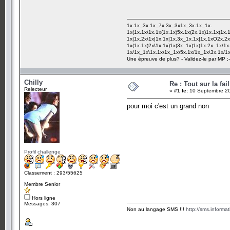
1x.1x_3x.1x_7x.3x_3x1x_3x.1x_1x.
1x(1x.1x\1x.1x(1x.1x)5x.1x(2x.1x)1x.1x(1x.1
1x|1x.2x\1x|1x.1x|1x.3x_1x.1x|1x.1xO2x.2x
1x(1x.1x)2x\1x.1x)1x(3x_1x)1x(1x.2x_1x/1x.
1x/1x_1x\1x.1x\1x_1x\5x.1x/1x_1x\3x.1x/1
Une épreuve de plus? - Validez-le par MP 
Chilly
Re : Tout sur la fa
Relecteur
«
#1 le:
10 Septembre 20
pour moi c'est un grand non
Profil challenge
Classement : 293/55625
Membre Senior
Hors ligne
Messages: 307
Non au langage SMS !!!
http://sms.informa