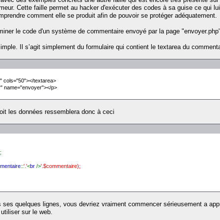
eur. Cette faille permet au hacker d'exécuter des codes à sa guise ce qui lui 
omprendre comment elle se produit afin de pouvoir se protéger adéquatement.
iner le code d'un système de commentaire envoyé par la page "envoyer.php"
mple. Il s’agit simplement du formulaire qui contient le textarea du commenta
 cols="50"></textarea>
r" name="envoyer"></p>
oit les données ressemblera donc à ceci
;
mentaire
::
'.'
<
br
/>
'.$commentaire);
ns ses quelques lignes, vous devriez vraiment commencer sérieusement a appr
utiliser sur le web.