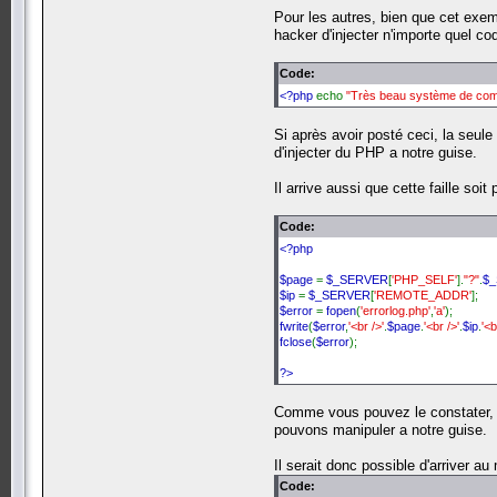
Pour les autres, bien que cet exem
hacker d'injecter n'importe quel co
Code:
<?php
echo
"Très beau système de comme
Si après avoir posté ceci, la seule
d'injecter du PHP a notre guise.
Il arrive aussi que cette faille so
Code:
<?php
$page
=
$_SERVER
[
'PHP_SELF'
].
"?"
.
$
$ip
=
$_SERVER
[
'REMOTE_ADDR'
];
$error
=
fopen
(
'errorlog.php'
,
'a'
);
fwrite
(
$error
,
'<br />'
.
$page
.
'<br />'
.
$ip
.
'<
fclose
(
$error
);
?>
Comme vous pouvez le constater, 
pouvons manipuler a notre guise.
Il serait donc possible d'arriver
Code: