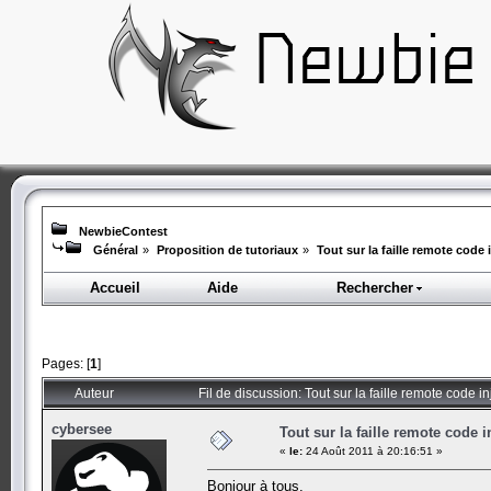
NewbieContest
Général
»
Proposition de tutoriaux
»
Tout sur la faille remote code 
Accueil
Aide
Rechercher
Pages: [
1
]
Auteur
Fil de discussion: Tout sur la faille remote code i
cybersee
Tout sur la faille remote code i
«
le:
24 Août 2011 à 20:16:51 »
Bonjour à tous,