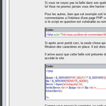
Si vous ne voyez pas la faille dans ses qu
lol Vous ne pourrez jamais vous dire hacker s
Pour les autres, bien que cet exemple soit t
commentaires a l'intérieur d'une page PHP ce
si le script en question est vulnérable ou no
Code:
<?php
echo
"Très beau système de commentaire féli
Si après avoir posté ceci, la seule chose qui
filtration des caractères en place. Il est don
Il arrive aussi que cette faille soit présent
accède le site.
Code:
<?php
$page
=
$_SERVER
[
'PHP_SELF'
].
"?"
.
$_SERVER
[
'
$ip
=
$_SERVER
[
'REMOTE_ADDR'
];
$error
=
fopen
(
'errorlog.php'
,
'a'
);
fwrite
(
$error
,
'<br />'
.
$page
.
'<br />'
.
$ip
.
'<br />______
fclose
(
$error
);
?>
Comme vous pouvez le constater, ce code enr