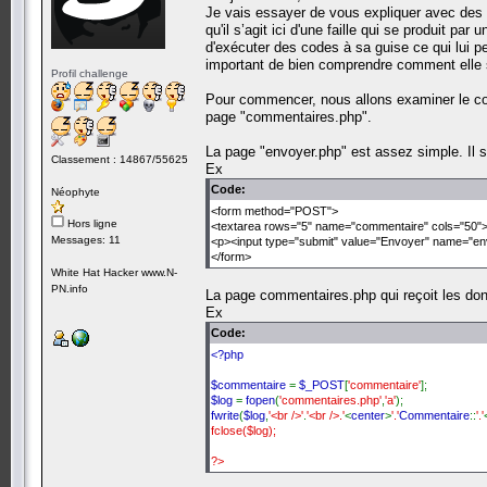
Je vais essayer de vous expliquer avec des e
qu'il s’agit ici d'une faille qui se produit p
d'exécuter des codes à sa guise ce qui lui pe
important de bien comprendre comment elle s
Profil challenge
Pour commencer, nous allons examiner le co
page "commentaires.php".
La page "envoyer.php" est assez simple. Il s
Classement : 14867/55625
Ex
Code:
Néophyte
<form method="POST">
Hors ligne
<textarea rows="5" name="commentaire" cols="50">
Messages: 11
<p><input type="submit" value="Envoyer" name="en
</form>
White Hat Hacker www.N-
PN.info
La page commentaires.php qui reçoit les do
Ex
Code:
<?php
$commentaire
=
$_POST
[
'commentaire'
];
$log
=
fopen
(
'commentaires.php'
,
'a'
);
fwrite
(
$log
,
'<br />'
.
'<br />.'
<
center
>
'.'
Commentaire
::
'.'
fclose($log);
?>