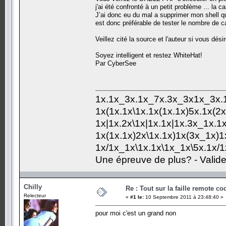
j'ai été confronté à un petit problème ... la 
J’ai donc eu du mal a supprimer mon shell qui
est donc préférable de tester le nombre de car
Veillez cité la source et l'auteur si vous dés
Soyez intelligent et restez WhiteHat!
Par CyberSee
1x.1x_3x.1x_7x.3x_3x1x_3x.
1x(1x.1x\1x.1x(1x.1x)5x.1x(2x
1x|1x.2x\1x|1x.1x|1x.3x_1x.1
1x(1x.1x)2x\1x.1x)1x(3x_1x)1
1x/1x_1x\1x.1x\1x_1x\5x.1x/1
Une épreuve de plus? - Valide
Chilly
Re : Tout sur la faille remote co
Relecteur
«
#1 le:
10 Septembre 2011 à 23:48:40 »
pour moi c'est un grand non