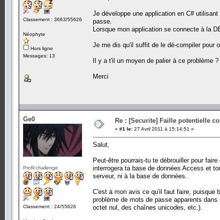
Je développe une application en C# utilisa
Classement : 3663/55626
passe.
Lorsque mon application se connecte à la DB,
Néophyte
Je me dis qu'il suffit de le dé-compiler pour
Hors ligne
Messages: 13
Il y a t'il un moyen de palier à ce problème ?
Merci
Ge0
Re : [Securite] Faille potentielle
«
#1 le:
27 Avril 2011 à 15:14:51 »
Salut,
Peut-être pourrais-tu te débrouiller pour fai
interrogera ta base de données Access et ton a
Profil challenge
serveur, ni à la base de données.
C'est à mon avis ce qu'il faut faire, puisque
problème de mots de passe apparents dans les
Classement : 24/55626
octet nul, des chaînes unicodes, etc.).