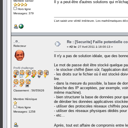
Membre Senior
Il y a peut-être d'autres solutions qui m'éch
Hors ligne
Messages: 379
L’art saisit une vérité intérieure. Les mathématiques décr
_o_
Re : [Securite] Faille potentielle
Relecteur
«
#2 le:
27 Avril 2011 à 18:00:13 »
Il n'y a pas de solution idéale, que des bonn
Le mot de passe doit être stocké quelque par
Profil challenge
- le stocker chiffré (bien sûr, l'application d
- les droits sur le fichier où il est stocké d
lire.
- dans la mesure du possible, la base de don
blanche des IP acceptées, par exemple, voire
Classement : 56/55626
même machine).
- bien structurer la base de données pour que
Membre Héroïque
de dérober les données applicatives stockée
- utiliser des protocoles réseaux chiffrés pour
Hors ligne
- utiliser des réseaux physiques dédiés pou
Messages: 1258
- etc...
Après, tout est affaire de compromis entre le