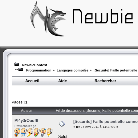
NewbieContest
Programmation
»
Langages compilés
»
[Securite] Faille potentiel
Accueil
Aide
Rechercher
Pages: [
1
]
Auteur
Fil de discussion: [Securite] Faille potentielle 
Pl4y3rOuufff
[Securite] Faille potentielle con
Profil challenge
«
le:
27 Avril 2011 à 14:17:02 »
Salut,