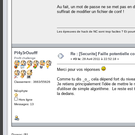
Au fait, un mot de passe ne se met pas en dur
suffirait de modifier un fichier de conf !
Les épreuves de hack de NC sont trop faciles ? Et pourt
Pl4y3rOuufff
Re : [Securite] Faille potentielle
Profil challenge
«
#3 le:
28 Avril 2011 à 22:52:18 »
Merci pour vos réponses
Comme tu dis _o_, cela dépend fort du nivea
Classement : 3663/55626
Je retiens principalement l'idée de mettre le
d'utiliser de simple algorithme. Le reste est
Néophyte
la dedans.
Hors ligne
Messages: 13
Pages: [
1
]