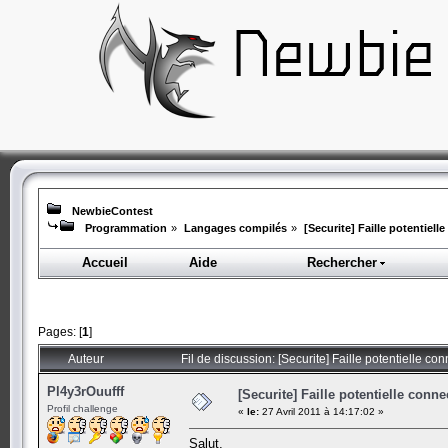
NewbieContest
Programmation
»
Langages compilés
»
[Securite] Faille potentiel
Accueil
Aide
Rechercher
Pages: [
1
]
Auteur
Fil de discussion: [Securite] Faille potentielle 
Pl4y3rOuufff
[Securite] Faille potentielle con
Profil challenge
«
le:
27 Avril 2011 à 14:17:02 »
Salut,