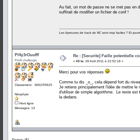
Au fait, un mot de passe ne se met pas en dur
suffirait de modifier un fichier de conf !
Les épreuves de hack de NC sont trop faciles ? Et pourt
Pl4y3rOuufff
Re : [Securite] Faille potentielle
Profil challenge
«
#3 le:
28 Avril 2011 à 22:52:18 »
Merci pour vos réponses
Comme tu dis _o_, cela dépend fort du nivea
Classement : 3662/55625
Je retiens principalement l'idée de mettre le
d'utiliser de simple algorithme. Le reste est
Néophyte
la dedans.
Hors ligne
Messages: 13
Pages: [
1
]