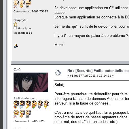
Je développe une application en C# utilisa
Classement : 3662/55625
passe.
Lorsque mon application se connecte à la DB,
Néophyte
Je me dis qu'il suffit de le dé-compiler pour
Hors ligne
Messages: 13
Il y a t'il un moyen de palier à ce problème ?
Merci
Ge0
Re : [Securite] Faille potentielle
«
#1 le:
27 Avril 2011 à 15:14:51 »
Salut,
Peut-être pourrais-tu te débrouiller pour fai
interrogera ta base de données Access et ton a
Profil challenge
serveur, ni à la base de données.
C'est à mon avis ce qu'il faut faire, puisque
problème de mots de passe apparents dans les
Classement : 24/55625
octet nul, des chaînes unicodes, etc.).