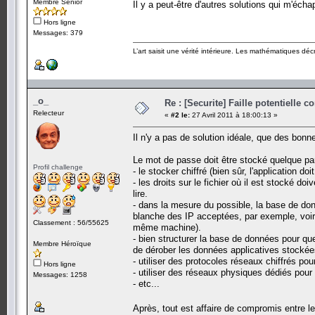
Membre Senior
Il y a peut-être d'autres solutions qui m'éch
Hors ligne
Messages: 379
L’art saisit une vérité intérieure. Les mathématiques décr
_o_
Re : [Securite] Faille potentielle
Relecteur
«
#2 le:
27 Avril 2011 à 18:00:13 »
Il n'y a pas de solution idéale, que des bonn
Le mot de passe doit être stocké quelque par
Profil challenge
- le stocker chiffré (bien sûr, l'application d
- les droits sur le fichier où il est stocké d
lire.
- dans la mesure du possible, la base de don
blanche des IP acceptées, par exemple, voire
Classement : 56/55625
même machine).
- bien structurer la base de données pour que
Membre Héroïque
de dérober les données applicatives stockée
- utiliser des protocoles réseaux chiffrés pour
Hors ligne
- utiliser des réseaux physiques dédiés pou
Messages: 1258
- etc...
Après, tout est affaire de compromis entre le