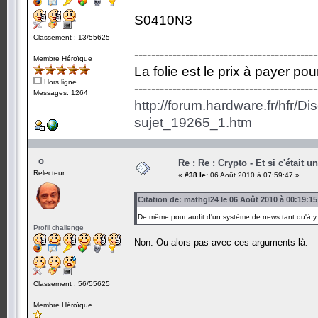
S0410N3
Classement : 13/55625
-------------------------------------------
Membre Héroïque
La folie est le prix à payer po
Hors ligne
-------------------------------------------
Messages: 1264
http://forum.hardware.fr/hfr/D
sujet_19265_1.htm
_o_
Re : Re : Crypto - Et si c'était 
Relecteur
«
#38 le:
06 Août 2010 à 07:59:47 »
Citation de: mathgl24 le 06 Août 2010 à 00:19:15
De même pour audit d'un système de news tant qu'à y 
Profil challenge
Non. Ou alors pas avec ces arguments là.
Classement : 56/55625
Membre Héroïque