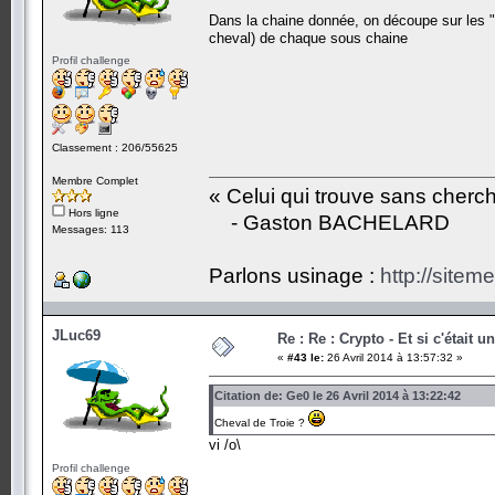
Dans la chaine donnée, on découpe sur les "&
cheval) de chaque sous chaine
Profil challenge
Classement : 206/55625
Membre Complet
« Celui qui trouve sans cherc
Hors ligne
- Gaston BACHELARD
Messages: 113
Parlons usinage :
http://siteme
JLuc69
Re : Re : Crypto - Et si c'était 
«
#43 le:
26 Avril 2014 à 13:57:32 »
Citation de: Ge0 le 26 Avril 2014 à 13:22:42
Cheval de Troie ?
vi /o\
Profil challenge