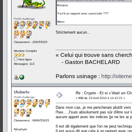
Bonjour,
Y-a-t'il un rapport avec uuencode ???
Profil challenge
Merci
Strictement aucun...
Classement : 206/55625
Membre Complet
« Celui qui trouve sans cherc
Hors ligne
- Gaston BACHELARD
Messages: 113
Parlons usinage :
http://siteme
Uluberlu
Re : Crypto - Et si c'était un C
Profil challenge
«
#31 le:
23 Avril 2010 à 14:12:21 »
Dans mon cas, je me pencherais plutôt vers u
l'hex... J'suis absolument pas sûr d'être sur
aucunr apport avec les indices (je ne les ai p
Classement : 6968/55625
Il est dit également que l'on ne peut techni
Néophyte
Il est aussi dit que cela à un rapport avec un