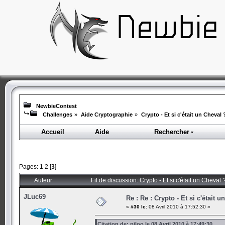
NewbieContest
Challenges
»
Aide Cryptographie
»
Crypto - Et si c'était un Cheval 
Accueil
Aide
Rechercher
Pages:
1
2
[
3
]
Auteur
Fil de discussion: Crypto - Et si c'était un Cheval
JLuc69
Re : Re : Crypto - Et si c'était 
«
#30 le:
08 Avril 2010 à 17:52:30 »
Citation de: piloo le 08 Avril 2010 à 17:49:30