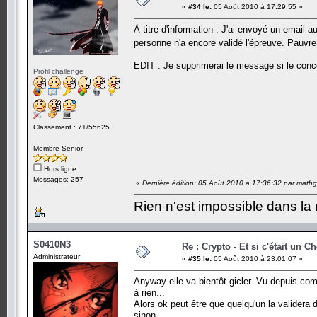
«
#34 le:
05 Août 2010 à 17:29:55 »
À titre d'information : J'ai envoyé un email a
personne n'a encore validé l'épreuve. Pauvre
EDIT : Je supprimerai le message si le conce
Profil challenge
Classement : 71/55625
Membre Senior
Hors ligne
Messages: 257
«
Dernière édition: 05 Août 2010 à 17:36:32 par mathg
Rien n'est impossible dans la 
S0410N3
Re : Crypto - Et si c'était un C
Administrateur
«
#35 le:
05 Août 2010 à 23:01:07 »
Anyway elle va bientôt gicler. Vu depuis comb
à rien...
Alors ok peut être que quelqu'un la validera d
sinon...