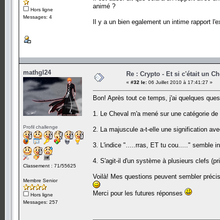
animé ?
Hors ligne
Messages: 4
Il y a un bien egalement un intime rapport 
mathgl24
Re : Crypto - Et si c'était un C
«
#32 le:
06 Juillet 2010 à 17:41:27 »
Bon! Après tout ce temps, j'ai quelques ques
1. Le Cheval m'a mené sur une catégorie de 
Profil challenge
2. La majuscule a-t-elle une signification a
3. L'indice ".....rras, ET tu cou....." semble
4. S'agit-il d'un système à plusieurs clefs (p
Classement : 71/55625
Voilà! Mes questions peuvent sembler précis
Membre Senior
Merci pour les futures réponses
Hors ligne
Messages: 257