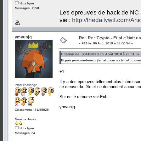
Hors ligne
Messages: 1258
Les épreuves de hack de NC so
vie :
http://thedailywtf.com/Ar
ymvunjq
Re : Re : Crypto - Et si c'était 
«
#39 le:
06 Août 2010 à 08:00:54 »
Citation de: S0410N3 le 05 Août 2010 à 23:01:07
Et puis personnellement j'en ai grave ras le cul du gues
+1
Il y a des épreuves tellement plus intéress
Profil challenge
se creuser la tête et ne demandent aucun co
Sur ce je retourne sur Euh...
ymvunjq
Classement : 51/55625
Membre Junior
Hors ligne
Messages: 64