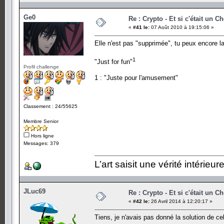
Ge0
Re : Crypto - Et si c'était un C
«
#41 le:
07 Août 2010 à 19:15:06 »
Elle n'est pas "supprimée", tu peux encore l
1
"Just for fun"
Profil challenge
1 : "Juste pour l'amusement"
Classement : 24/55625
Membre Senior
Hors ligne
Messages: 379
L’art saisit une vérité intérie
JLuc69
Re : Crypto - Et si c'était un C
«
#42 le:
26 Avril 2014 à 12:20:17 »
Tiens, je n'avais pas donné la solution de cell