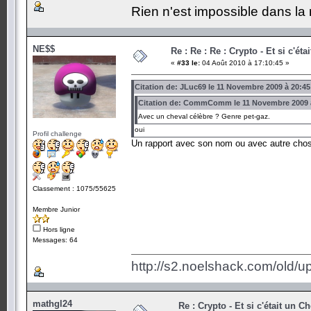
Rien n'est impossible dans la 
NE$$
Re : Re : Re : Crypto - Et si c'ét
«
#33 le:
04 Août 2010 à 17:10:45 »
Citation de: JLuc69 le 11 Novembre 2009 à 20:45
Citation de: CommComm le 11 Novembre 2009 à
Avec un cheval célèbre ? Genre pet-gaz.
oui
Profil challenge
Un rapport avec son nom ou avec autre chose
Classement : 1075/55625
Membre Junior
Hors ligne
Messages: 64
http://s2.noelshack.com/old/
mathgl24
Re : Crypto - Et si c'était un C