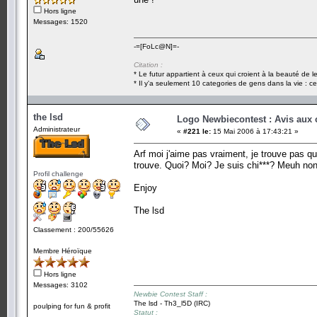
Hors ligne
Messages: 1520
-=[FoLc@N]=-
Citation :
* Le futur appartient à ceux qui croient à la beauté de 
* Il y'a seulement 10 categories de gens dans la vie : ce
the lsd
Logo Newbiecontest : Avis aux c
Administrateur
«
#221 le:
15 Mai 2006 à 17:43:21 »
Arf moi j'aime pas vraiment, je trouve pas que
trouve. Quoi? Moi? Je suis chi***? Meuh non
Profil challenge
Enjoy
The lsd
Classement : 200/55626
Membre Héroïque
Hors ligne
Messages: 3102
Newbie Contest Staff :
The lsd - Th3_l5D (IRC)
poulping for fun & profit
Statut :