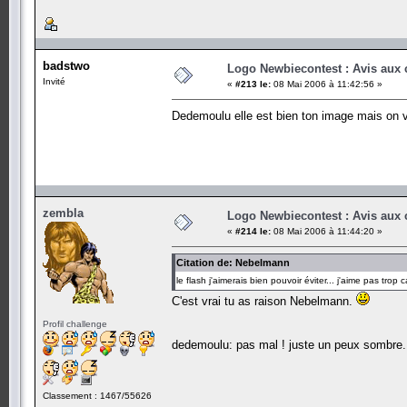
badstwo
Logo Newbiecontest : Avis aux c
Invité
«
#213 le:
08 Mai 2006 à 11:42:56 »
Dedemoulu elle est bien ton image mais on v
zembla
Logo Newbiecontest : Avis aux c
«
#214 le:
08 Mai 2006 à 11:44:20 »
Citation de: Nebelmann
le flash j'aimerais bien pouvoir éviter... j'aime pas trop 
C'est vrai tu as raison Nebelmann.
Profil challenge
dedemoulu: pas mal ! juste un peux sombre.
Classement : 1467/55626