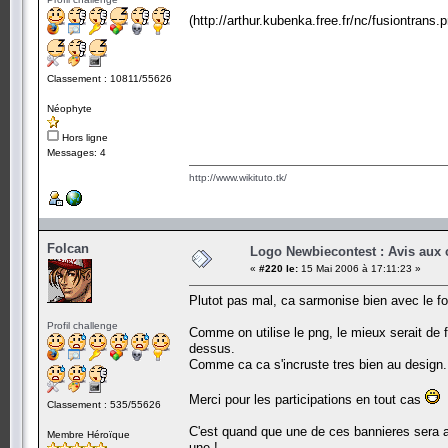
(http://arthur.kubenka.free.fr/nc/fusiontrans.
Classement : 10811/55626
Néophyte
Hors ligne
Messages: 4
http://www.wikituto.tk/
Folcan
Logo Newbiecontest : Avis aux c
«
#220 le:
15 Mai 2006 à 17:11:23 »
Plutot pas mal, ca sarmonise bien avec le f
Profil challenge
Comme on utilise le png, le mieux serait de 
dessus.
Comme ca ca s'incruste tres bien au design.
Merci pour les participations en tout cas
Classement : 535/55626
C'est quand que une de ces bannieres sera a
Membre Héroïque
une !