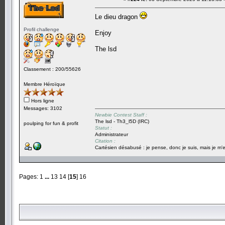
Le dieu dragon
Profil challenge
Enjoy
The lsd
Classement : 200/55626
Membre Héroïque
Hors ligne
Messages: 3102
Newbie Contest Staff :
The lsd - Th3_l5D (IRC)
poulping for fun & profit
Statut :
Administrateur
Citation :
Cartésien désabusé : je pense, donc je suis, mais je m'e
Pages:
1
...
13
14
[
15
]
16