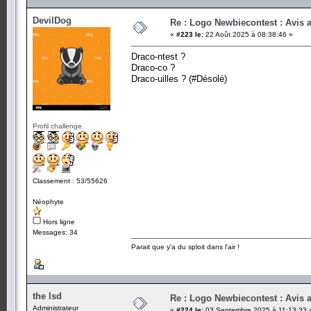
DevilDog
Re : Logo Newbiecontest : Avis a
«
#223 le:
22 Août 2025 à 08:38:46 »
Draco-ntest ?
Draco-co ?
Draco-uilles ? (#Désolé)
Profil challenge
Classement : 53/55626
Néophyte
Hors ligne
Messages: 34
Parait que y'a du sploit dans l'air !
the lsd
Re : Logo Newbiecontest : Avis a
Administrateur
«
#224 le:
03 Septembre 2025 à 11:13:33 