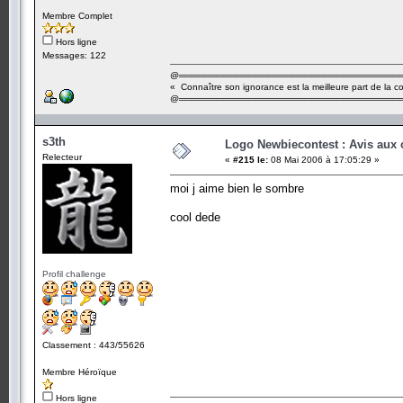
Membre Complet
Hors ligne
Messages: 122
@═══════════════════════════════════
« Connaître son ignorance est la meilleure part de la 
@═══════════════════════════════════
s3th
Logo Newbiecontest : Avis aux c
Relecteur
«
#215 le:
08 Mai 2006 à 17:05:29 »
moi j aime bien le sombre
cool dede
Profil challenge
Classement : 443/55626
Membre Héroïque
Hors ligne