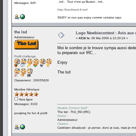
..\m/.. Tout n'est qu'illusion ..\m/..
Messages: 645
http://backtrack-fr.net/
3NJ0Y et non pas enjoy comme certaine tapz
the lsd
Logo Newbiecontest : Avis aux c
Administrateur
«
#216 le:
08 Mai 2006 à 22:20:24 »
Moi le sombre je le trouve sympa aussi dede,
tu preparais sur IRC...
Profil challenge
Enjoy
The lsd
Classement : 200/55626
Membre Héroïque
Hors ligne
Messages: 3102
Newbie Contest Staff :
The lsd - Th3_l5D (IRC)
poulping for fun & profit
Statut :
Administrateur
Citation :
Cartésien désabusé : je pense, donc je suis, mais je m'e