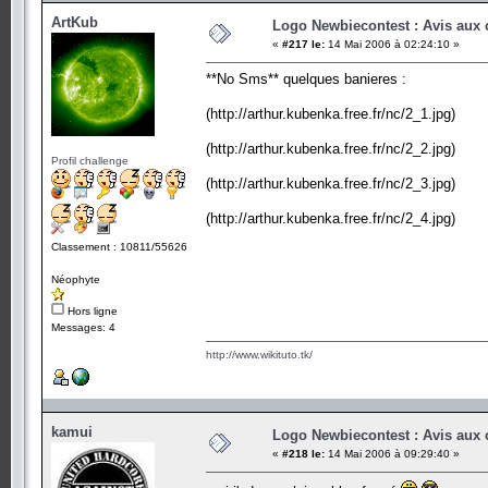
ArtKub
Logo Newbiecontest : Avis aux c
«
#217 le:
14 Mai 2006 à 02:24:10 »
**No Sms** quelques banieres :
(http://arthur.kubenka.free.fr/nc/2_1.jpg)
(http://arthur.kubenka.free.fr/nc/2_2.jpg)
Profil challenge
(http://arthur.kubenka.free.fr/nc/2_3.jpg)
(http://arthur.kubenka.free.fr/nc/2_4.jpg)
Classement : 10811/55626
Néophyte
Hors ligne
Messages: 4
http://www.wikituto.tk/
kamui
Logo Newbiecontest : Avis aux c
«
#218 le:
14 Mai 2006 à 09:29:40 »