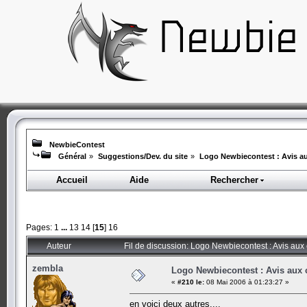
NewbieContest
Général
»
Suggestions/Dev. du site
»
Logo Newbiecontest : Avis au
Accueil
Aide
Rechercher
Pages:
1
...
13
14
[
15
]
16
Auteur
Fil de discussion: Logo Newbiecontest : Avis aux 
zembla
Logo Newbiecontest : Avis aux c
«
#210 le:
08 Mai 2006 à 01:23:27 »
en voici deux autres....