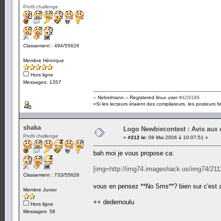
Profil challenge
Classement : 494/55626
Membre Héroïque
Hors ligne
Messages: 1357
-- Nebelmann -- Registered linux user
#429186
«Si les lecteurs étaient des compilateurs, les posteurs fe
shaka
Logo Newbiecontest : Avis aux c
Profil challenge
«
#212 le:
08 Mai 2006 à 10:07:51 »
bah moi je vous propose ca:
[img=http://img74.imageshack.us/img74/2111
Classement : 733/55626
vous en pensez **No Sms**? bien sur c'est a 
Membre Junior
++ dedemoulu
Hors ligne
Messages: 58