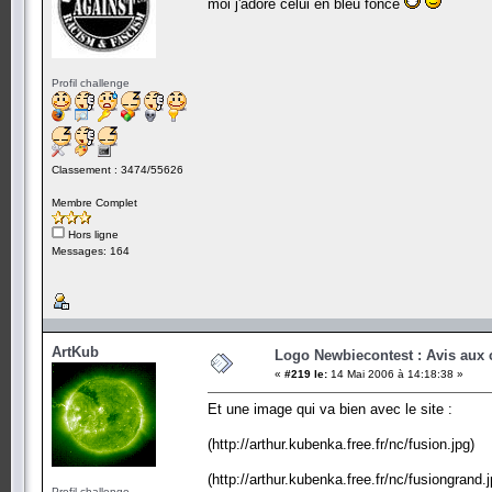
moi j'adore celui en bleu foncé
Profil challenge
Classement : 3474/55626
Membre Complet
Hors ligne
Messages: 164
ArtKub
Logo Newbiecontest : Avis aux c
«
#219 le:
14 Mai 2006 à 14:18:38 »
Et une image qui va bien avec le site :
(http://arthur.kubenka.free.fr/nc/fusion.jpg)
(http://arthur.kubenka.free.fr/nc/fusiongrand.j
Profil challenge