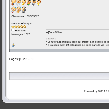
Classement : 535/55625
Membre Héroïque
Hors ligne
-=[FoLc@N]=-
Messages: 1520
Citation :
* Le futur appartient à ceux qui croient à la beauté de 
* Il y'a seulement 10 categories de gens dans la vie : ce
Pages: [
1
]
2
3
...
16
Powered by SMF 1.1.