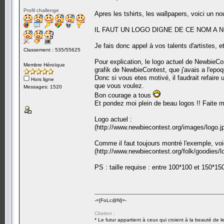
Profil challenge
Apres les tshirts, les wallpapers, voici un n
IL FAUT UN LOGO DIGNE DE CE NOM A NC
Je fais donc appel à vos talents d'artistes, 
Classement : 535/55625
Pour explication, le logo actuel de NewbieCon
Membre Héroïque
grafik de NewbieContest, que j'avais a l'epoque
Donc si vous etes motivé, il faudrait refair
Hors ligne
que vous voulez.
Messages: 1520
Bon courage a tous
Et pondez moi plein de beau logos !! Faite m
Logo actuel :
(http://www.newbiecontest.org/images/logo.j
Comme il faut toujours montré l'exemple, voici
(http://www.newbiecontest.org/folk/goodies/l
PS : taille requise : entre 100*100 et 150*150
-=[FoLc@N]=-
Citation :
* Le futur appartient à ceux qui croient à la beauté de 