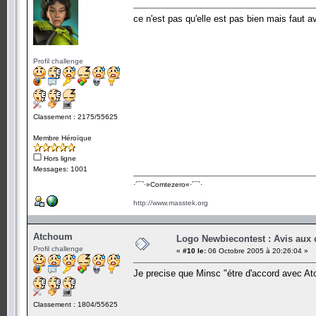
ce n'est pas qu'elle est pas bien mais faut a
Profil challenge
Classement : 2175/55625
Membre Héroïque
Hors ligne
Messages: 1001
·´¯`·­»Comtezero«­·´¯`·
http://www.masstek.org
Atchoum
Logo Newbiecontest : Avis aux c
Profil challenge
«
#10 le:
06 Octobre 2005 à 20:26:04 »
Je precise que Minsc "étre d'accord avec A
Classement : 1804/55625