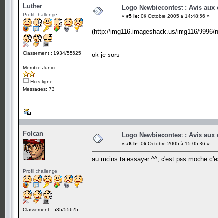
Luther
Logo Newbiecontest : Avis aux c
Profil challenge
«
#5 le:
06 Octobre 2005 à 14:48:56 »
(http://img116.imageshack.us/img116/9996/nc
Classement : 1934/55625
ok je sors
Membre Junior
Hors ligne
Messages: 73
Folcan
Logo Newbiecontest : Avis aux c
«
#6 le:
06 Octobre 2005 à 15:05:36 »
au moins ta essayer ^^, c'est pas moche c'es
Profil challenge
Classement : 535/55625