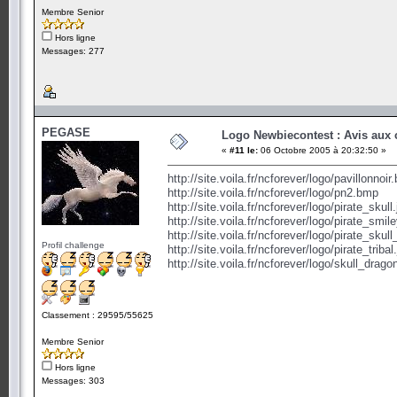
Membre Senior
Hors ligne
Messages: 277
PEGASE
Logo Newbiecontest : Avis aux c
«
#11 le:
06 Octobre 2005 à 20:32:50 »
http://site.voila.fr/ncforever/logo/pavillonnoi
http://site.voila.fr/ncforever/logo/pn2.bmp
http://site.voila.fr/ncforever/logo/pirate_skull
http://site.voila.fr/ncforever/logo/pirate_smile
http://site.voila.fr/ncforever/logo/pirate_skull
Profil challenge
http://site.voila.fr/ncforever/logo/pirate_tribal
http://site.voila.fr/ncforever/logo/skull_drago
Classement : 29595/55625
Membre Senior
Hors ligne
Messages: 303