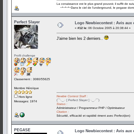
La conaissance est le plus grand pouvoir, il suffit de suivr
~*~*~*~Dans le ciel de l'underground, le pegase dom
Perfect Slayer
Logo Newbiecontest : Avis aux c
«
#12 le:
06 Octobre 2005 à 20:38:44 »
J'aime bien les 2 derniers..
Profil challenge
Classement : 3080/55625
Membre Héroïque
Newbie Contest Staff :
Hors ligne
(¯`·._.· [ Perfect Slayer ] ·._.·´¯)
Messages: 1974
Status :
Administrateur / Programmeur PHP / Optimisateur
Citation :
Sécurité, efficacité et rapidité riment avec Perfect(ion)
PEGASE
Logo Newbiecontest : Avis aux c