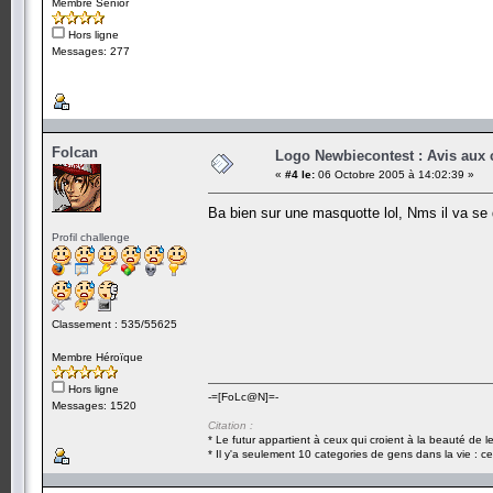
Membre Senior
Hors ligne
Messages: 277
Folcan
Logo Newbiecontest : Avis aux c
«
#4 le:
06 Octobre 2005 à 14:02:39 »
Ba bien sur une masquotte lol, Nms il va se 
Profil challenge
Classement : 535/55625
Membre Héroïque
Hors ligne
-=[FoLc@N]=-
Messages: 1520
Citation :
* Le futur appartient à ceux qui croient à la beauté de 
* Il y'a seulement 10 categories de gens dans la vie : ce