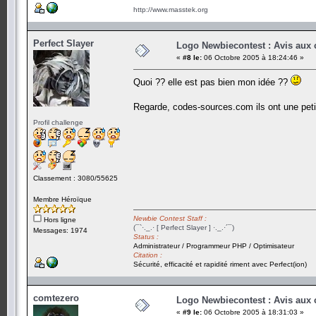
http://www.masstek.org
Perfect Slayer
Logo Newbiecontest : Avis aux c
«
#8 le:
06 Octobre 2005 à 18:24:46 »
Quoi ?? elle est pas bien mon idée ??
Regarde, codes-sources.com ils ont une pet
Profil challenge
Classement : 3080/55625
Membre Héroïque
Newbie Contest Staff :
Hors ligne
(¯`·._.· [ Perfect Slayer ] ·._.·´¯)
Messages: 1974
Status :
Administrateur / Programmeur PHP / Optimisateur
Citation :
Sécurité, efficacité et rapidité riment avec Perfect(ion)
comtezero
Logo Newbiecontest : Avis aux c
«
#9 le:
06 Octobre 2005 à 18:31:03 »