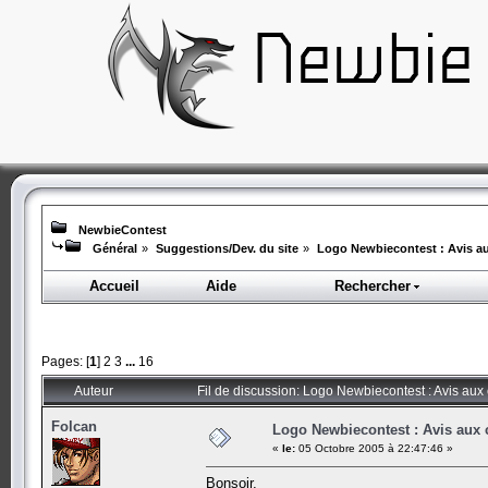
NewbieContest
Général
»
Suggestions/Dev. du site
»
Logo Newbiecontest : Avis au
Accueil
Aide
Rechercher
Pages: [
1
]
2
3
...
16
Auteur
Fil de discussion: Logo Newbiecontest : Avis aux 
Folcan
Logo Newbiecontest : Avis aux c
«
le:
05 Octobre 2005 à 22:47:46 »
Bonsoir,