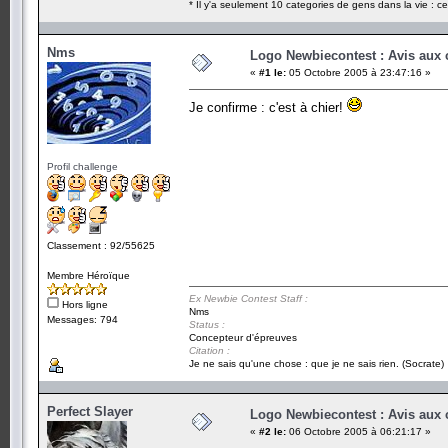
* Il y'a seulement 10 categories de gens dans la vie : ce
Nms
Logo Newbiecontest : Avis aux c
«
#1 le:
05 Octobre 2005 à 23:47:16 »
Je confirme : c'est à chier!
Profil challenge
Classement : 92/55625
Membre Héroïque
Ex Newbie Contest Staff :
Hors ligne
Nms
Messages: 794
Status :
Concepteur d'épreuves
Citation :
Je ne sais qu'une chose : que je ne sais rien. (Socrate)
Perfect Slayer
Logo Newbiecontest : Avis aux c
«
#2 le:
06 Octobre 2005 à 06:21:17 »