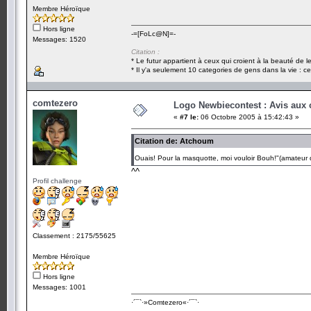
Membre Héroïque
Hors ligne
-=[FoLc@N]=-
Messages: 1520
Citation :
* Le futur appartient à ceux qui croient à la beauté de 
* Il y'a seulement 10 categories de gens dans la vie : ce
comtezero
Logo Newbiecontest : Avis aux c
«
#7 le:
06 Octobre 2005 à 15:42:43 »
Citation de: Atchoum
Ouais! Pour la masquotte, moi vouloir Bouh!"(amateur
^^
Profil challenge
Classement : 2175/55625
Membre Héroïque
Hors ligne
Messages: 1001
·´¯`·­»Comtezero«­·´¯`·