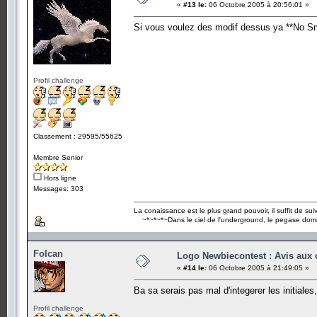
«
#13 le:
06 Octobre 2005 à 20:56:01 »
Si vous voulez des modif dessus ya **No S
Profil challenge
Classement : 29595/55625
Membre Senior
Hors ligne
Messages: 303
La conaissance est le plus grand pouvoir, il suffit de suivr
~*~*~*~Dans le ciel de l'underground, le pegase dom
Folcan
Logo Newbiecontest : Avis aux c
«
#14 le:
06 Octobre 2005 à 21:49:05 »
Ba sa serais pas mal d'integerer les initial
Profil challenge