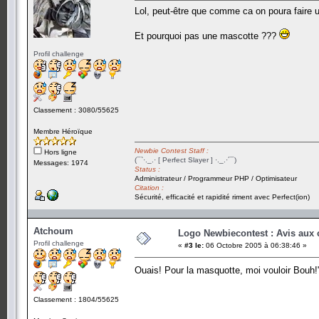
Lol, peut-être que comme ca on poura faire u
Et pourquoi pas une mascotte ???
Profil challenge
Classement : 3080/55625
Membre Héroïque
Newbie Contest Staff :
Hors ligne
(¯`·._.· [ Perfect Slayer ] ·._.·´¯)
Messages: 1974
Status :
Administrateur / Programmeur PHP / Optimisateur
Citation :
Sécurité, efficacité et rapidité riment avec Perfect(ion)
Atchoum
Logo Newbiecontest : Avis aux c
Profil challenge
«
#3 le:
06 Octobre 2005 à 06:38:46 »
Ouais! Pour la masquotte, moi vouloir Bouh
Classement : 1804/55625