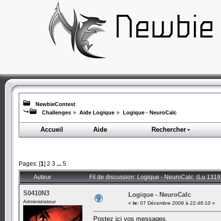
NewbieContest
Challenges
»
Aide Logique
»
Logique - NeuroCalc
Accueil
Aide
Rechercher
Pages: [
1
]
2
3
...
5
Auteur
Fil de discussion: Logique - NeuroCalc (Lu 1319
S0410N3
Logique - NeuroCalc
Administrateur
«
le:
07 Décembre 2008 à 22:46:10 »
Postez ici vos messages.