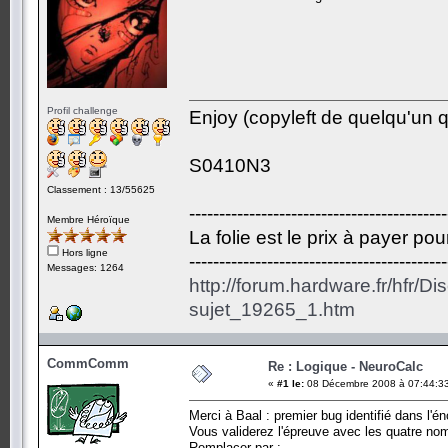
Profil challenge
Enjoy (copyleft de quelqu'un qu
S0410N3
Classement : 13/55625
-------------------------------------------
Membre Héroïque
La folie est le prix à payer po
Hors ligne
-------------------------------------------
Messages: 1264
http://forum.hardware.fr/hfr/D
sujet_19265_1.htm
CommComm
Re : Logique - NeuroCalc
«
#1 le:
08 Décembre 2008 à 07:44:3
Merci à Baal : premier bug identifié dans l'é
Vous validerez l'épreuve avec les quatre nom
Remplacer par :