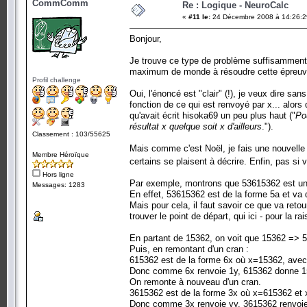
CommComm
Re : Logique - NeuroCalc
«
#11 le:
24 Décembre 2008 à 14:26:2
Bonjour,
Je trouve ce type de problème suffisamment i
maximum de monde à résoudre cette épreuve, al
Profil challenge
Oui, l'énoncé est "clair" (!), je veux dire san
fonction de ce qui est renvoyé par x... alors q
qu'avait écrit hisoka69 un peu plus haut ("
Pou
résultat x quelque soit x d'ailleurs
.").
Classement : 103/55625
Mais comme c'est Noël, je fais une nouvelle f
Membre Héroïque
certains se plaisent à décrire. Enfin, pas si
Hors ligne
Par exemple, montrons que 53615362 est un n
Messages: 1283
En effet, 53615362 est de la forme 5a et va 
Mais pour cela, il faut savoir ce que va retou
trouver le point de départ, qui ici - pour la 
En partant de 15362, on voit que 15362 => 5
Puis, en remontant d'un cran :
615362 est de la forme 6x où x=15362, avec
Donc comme 6x renvoie 1y, 615362 donne 
On remonte à nouveau d'un cran.
3615362 est de la forme 3x où x=615362 et
Donc comme 3x renvoie yy, 3615362 renvoi