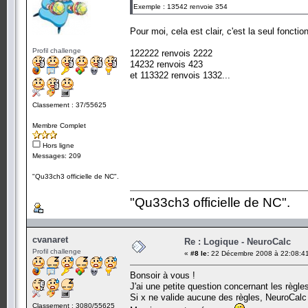
Exemple : 13542 renvoie 354
Pour moi, cela est clair, c'est la seul fonctio
Profil challenge
122222 renvois 2222
14232 renvois 423
et 113322 renvois 1332...
Classement : 37/55625
Membre Complet
Hors ligne
Messages: 209
"Qu33ch3 officielle de NC".
"Qu33ch3 officielle de NC".
cvanaret
Re : Logique - NeuroCalc
Profil challenge
«
#8 le:
22 Décembre 2008 à 22:08:4
Bonsoir à vous !
J'ai une petite question concernant les règles
Si x ne valide aucune des règles, NeuroCalc r
Classement : 3080/55625