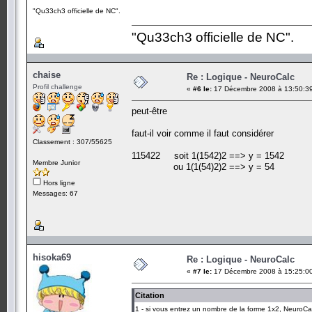
"Qu33ch3 officielle de NC".
"Qu33ch3 officielle de NC".
chaise
Re : Logique - NeuroCalc
Profil challenge
«
#6 le:
17 Décembre 2008 à 13:50:3
peut-être
faut-il voir comme il faut considérer
Classement : 307/55625
115422 soit 1(1542)2 ==> y = 1542
Membre Junior
ou 1(1(54)2)2 ==> y = 54
Hors ligne
Messages: 67
hisoka69
Re : Logique - NeuroCalc
«
#7 le:
17 Décembre 2008 à 15:25:0
Citation
1 - si vous entrez un nombre de la forme 1x2, NeuroCa