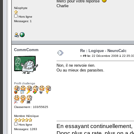
Merci pour votre réponse
Charlie
Néophyte
Hors ligne
Messages: 1
CommComm
Re : Logique - NeuroCalc
«
#9 le:
22 Décembre 2008 à 22:35:3
Non, il ne renvoie rien.
Ou au mieux des parasites.
Profil challenge
Classement : 103/55625
Membre Héroïque
Hors ligne
En essayant continuellement, on
Messages: 1283
Donc plus ça rate, plus on a