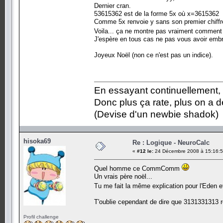
Dernier cran.
53615362 est de la forme 5x où x=3615362 
Comme 5x renvoie y sans son premier chiff
Voila... ça ne montre pas vraiment commen
J'espère en tous cas ne pas vous avoir embr
Joyeux Noël (non ce n'est pas un indice).
En essayant continuellement, on
Donc plus ça rate, plus on a
(Devise d'un newbie shadok)
hisoka69
Re : Logique - NeuroCalc
«
#12 le:
24 Décembre 2008 à 15:16:5
Quel homme ce CommComm
Un vrais père noël...
Tu me fait la même explication pour l'Eden
T'oublie cependant de dire que 3131331313 
Profil challenge