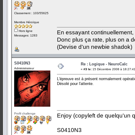
Classement : 103/55625
Membre Héroïque
Hors ligne
En essayant continuellement, on
Messages: 1283
Donc plus ça rate, plus on a
(Devise d'un newbie shadok)
S0410N3
Re : Logique - NeuroCalc
Administrateur
«
#3 le:
15 Décembre 2008 à 18:27:4
L'épreuve est à présent normalement opérati
Désolé pour l'attente.
Profil challenge
Enjoy (copyleft de quelqu'un qu
S0410N3