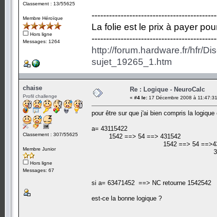
Classement : 13/55625
-------------------------------------------
Membre Héroïque
La folie est le prix à payer po
Hors ligne
-------------------------------------------
Messages: 1264
http://forum.hardware.fr/hfr/D
sujet_19265_1.htm
chaise
Re : Logique - NeuroCalc
Profil challenge
«
#4 le:
17 Décembre 2008 à 11:47:31
pour être sur que j'ai bien compris la logiqu
a= 43115422
Classement : 307/55625
1542 ==> 54 ==> 431542
1542 ==> 54 ==>43
Membre Junior
354 ==> 5454 =
==>NC ren
Hors ligne
Messages: 67
si a= 63471452 ==> NC retourne 1542542
est-ce la bonne logique ?