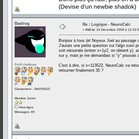
(Devise d'un newbie shadok)
Baelrog
Re : Logique - NeuroCalc
«
#10 le:
24 Décembre 2008 à 12:33:5
Bonjour à tous (et Noyeux Joel au passage d
J'aurais une petite question sur l'algo suivi
soit retournée (entrer x=1y2, on obtient y), 
sur y, mais je me demandais si "y" pouvais à
Profil challenge
C'est à dire, si x=113522, NeuroCalc va retou
retourner finalement 35 ?
Classement : 366/55625
Membre Junior
Hors ligne
Messages: 85