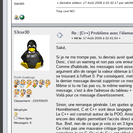
«
Dernière édition: 17 Août 2008 à 02:32:17 par sirk39
Sirk390
Trop cool NC!
S3cur3D
Re : [C++] Problème avec l'élemen
«
#4 le:
17 Août 2008 à 02:41:04 »
Salut,
Si je ne me trompe pas, tu devrais avoir quel
Donc, c'est un warning et non pas une erreur
Comme d'habitude, les messages sont assez e
argument afin de ranger la valeur obtenue à 
se trouvant à l'offset 0. Par conséquent, m
Profil challenge
le dernier message devrait supprimer ce me
Même si tu ne l'as pas vu, le même warning 
message, c'est à dire l'adresse du tableau + 
Voilà pour ce message d'avertissement.
Classement : 220/55625
Sinon, une remarque générale. Les quotes qu
Honnêtement, C et C++ sont deux langages dif
Néophyte
Le C++ est construit autour de la POO. Ainsi,
Hors ligne
encore des objets permettant l'accès direct a
Messages: 9
flux. Bref, rien de ce que je vois ici en 3 l
Ce n'est pas une mauvaise critique (personn