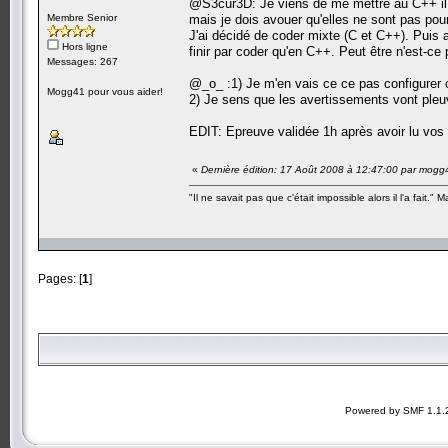
@S3cur3D: Je viens de me mettre au C++ il 
Membre Senior
mais je dois avouer qu'elles ne sont pas pour
J'ai décidé de coder mixte (C et C++). Puis 
Hors ligne
finir par coder qu'en C++. Peut être n'est-
Messages: 267
@_o_ :1) Je m'en vais ce ce pas configurer
Mogg41 pour vous aider!
2) Je sens que les avertissements vont ple
EDIT: Epreuve validée 1h après avoir lu vos
«
Dernière édition: 17 Août 2008 à 12:47:00 par mogg
"Il ne savait pas que c'était impossible alors il l'a fait." 
Pages: [
1
]
Powered by SMF 1.1.