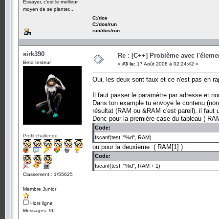
Essayer, c'est le meilleur
moyen de se planter...
C:/dos
C:/dos/run
run/dos/run
sirk390
Re : [C++] Problème avec l'élemen
Beta testeur
«
#3 le:
17 Août 2008 à 02:24:42 »
Oui, les deux sont faux et ce n'est pas en ra
Il faut passer le paramètre par adresse et non
Dans ton example tu envoye le contenu (non in
résultat (RAM ou &RAM c'est pareil). il faut un
Donc pour la première case du tableau ( RAM
Code:
Profil challenge
fscanf(test, "%d", RAM)
ou pour la deuxieme ( RAM[1] )
Code:
fscanf(test, "%d", RAM + 1)
Classement : 1/55625
Membre Junior
Hors ligne
Messages: 96