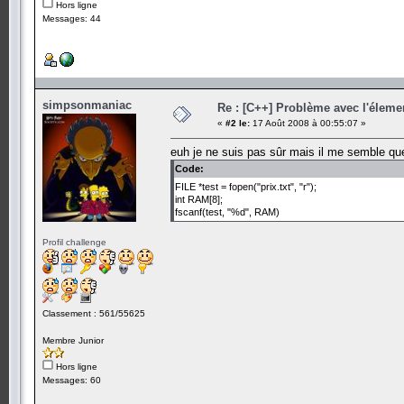
Hors ligne
Messages: 44
simpsonmaniac
Re : [C++] Problème avec l'élemen
«
#2 le:
17 Août 2008 à 00:55:07 »
euh je ne suis pas sûr mais il me semble qu
Code:
FILE *test = fopen("prix.txt", "r");
int RAM[8];
fscanf(test, "%d", RAM)
Profil challenge
Classement : 561/55625
Membre Junior
Hors ligne
Messages: 60