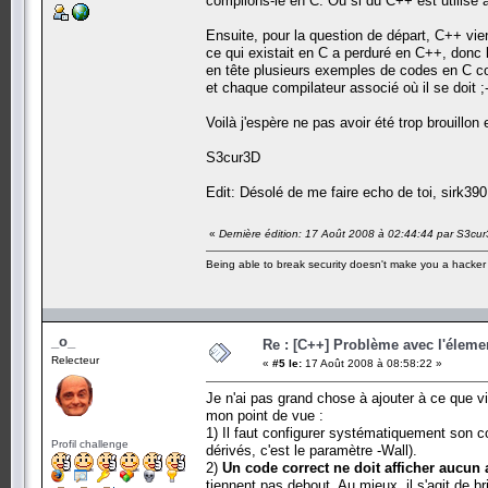
compilons-le en C. Ou si du C++ est utilisé a
Ensuite, pour la question de départ, C++ vie
ce qui existait en C a perduré en C++, donc 
en tête plusieurs exemples de codes en C co
et chaque compilateur associé où il se doit ;-
Voilà j'espère ne pas avoir été trop brouillo
S3cur3D
Edit: Désolé de me faire echo de toi, sirk390,
«
Dernière édition: 17 Août 2008 à 02:44:44 par S3cu
Being able to break security doesn't make you a hacke
_o_
Re : [C++] Problème avec l'élemen
Relecteur
«
#5 le:
17 Août 2008 à 08:58:22 »
Je n'ai pas grand chose à ajouter à ce que vi
mon point de vue :
1) Il faut configurer systématiquement son c
Profil challenge
dérivés, c'est le paramètre -Wall).
2)
Un code correct ne doit afficher aucun 
tiennent pas debout. Au mieux, il s'agit de 