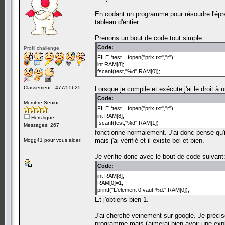
En codant un programme pour résoudre l'épreu
tableau d'entier.
Prenons un bout de code tout simple:
Code:
Profil challenge
FILE *test = fopen("prix.txt","r");
int RAM[8];
fscanf(test,"%d",RAM[0]);
Classement : 477/55625
Lorsque je compile et exécute j'ai le droit à 
Code:
Membre Senior
FILE *test = fopen("prix.txt","r");
int RAM[8];
Hors ligne
fscanf(test,"%d",RAM[1])
Messages: 267
fonctionne normalement. J'ai donc pensé qu'
mais j'ai vérifié et il existe bel et bien.
Mogg41 pour vous aider!
Je vérifie donc avec le bout de code suivant
Code:
int RAM[8];
RAM[0]=1;
printf("L'element 0 vaut %d.",RAM[0]);
Et j'obtiens bien 1.
J'ai cherché veinement sur google. Je préci
programme mais j'aimerai bien avoir une expl