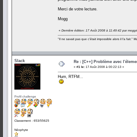
Merci de votre lecture.
Mogg
«
Dernière édition: 17 Août 2008 à 11:49:42 par mogg
"Il ne savait pas que c'était impossible alors il l'a fait." 
Slack
Re : [C++] Problème avec l'élemen
«
#1 le:
17 Août 2008 à 00:22:13 »
Hum, RTFM...
Profil challenge
Classement : 653/55625
Néophyte