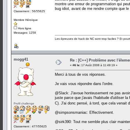
montre une erreur de programmation qui peut 
bug idiot, avant de me rendre compte que le 
Classement : 56/55625
Membre Héroïque
Hors ligne
Messages: 1258
Les épreuves de hack de NC sont trop faciles ? Et pourt
mogg41
Re : [C++] Problème avec l'élemen
«
#6 le:
17 Août 2008 à 11:49:19 »
Merci à tous de vos réponses.
Je vais vous répondre dans l'ordre.
@Slack: J'avoue honteusement ne pas avoir ét
juste parce que j'avais l'habitude d'utiliser 
C). J'ai donc pensé, à tord, que cela venait 
Profil challenge
@simpsonsmaniac: Effectivement.
@sirk390: Tout me semble plus clair mainte
Classement : 477/55625