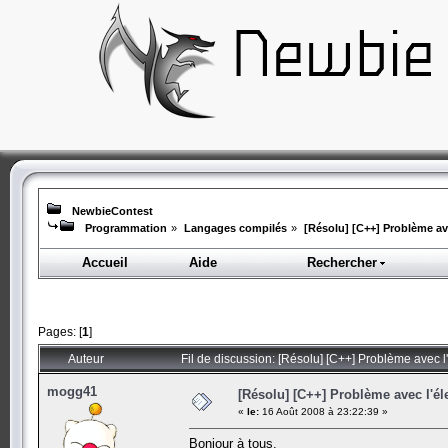
NewbieContest
Programmation
»
Langages compilés
»
[Résolu] [C++] Problème ave
Accueil
Aide
Rechercher
Pages: [
1
]
Auteur
Fil de discussion: [Résolu] [C++] Problème avec l
mogg41
[Résolu] [C++] Problème avec l'él
«
le:
16 Août 2008 à 23:22:39 »
Bonjour à tous.