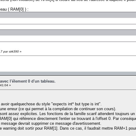
eau ( RAM[0] ) :
17 par sirk390
»
avec l'élement 0 d'un tableau.
41:04 »
avoir quelquechose du style "expects int* but type is int".
une erreur (ce qui permet à la compilation de continuer son cours).
t assez explicites. Les fonctions de la famille scanf attendent toujours un p
AM[0] qui référence directement l'entier se trouvant à l'offset 0. Par conséq
r message devrait supprimer ce message d'avertissement.
 warning doit sortir pour RAM[1]. Dans ce cas, il faudrait mettre RAM+1 pour