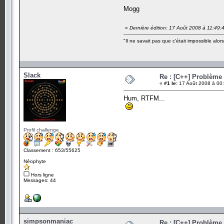
Mogg
«
Dernière édition: 17 Août 2008 à 11:49
"Il ne savait pas que c'était impossible alors 
Slack
Re : [C++] Problème 
«
#1 le:
17 Août 2008 à 00:
Hum, RTFM...
Profil challenge
Classement : 653/55625
Néophyte
Hors ligne
Messages: 44
simpsonmaniac
Re : [C++] Problème 