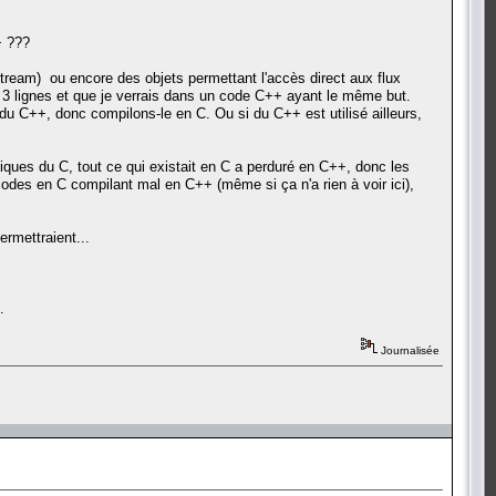
+ ???
.
fstream) ou encore des objets permettant l'accès direct aux flux
 en 3 lignes et que je verrais dans un code C++ ayant le même but.
u C++, donc compilons-le en C. Ou si du C++ est utilisé ailleurs,
iques du C, tout ce qui existait en C a perduré en C++, donc les
odes en C compilant mal en C++ (même si ça n'a rien à voir ici),
ermettraient...
.
Journalisée