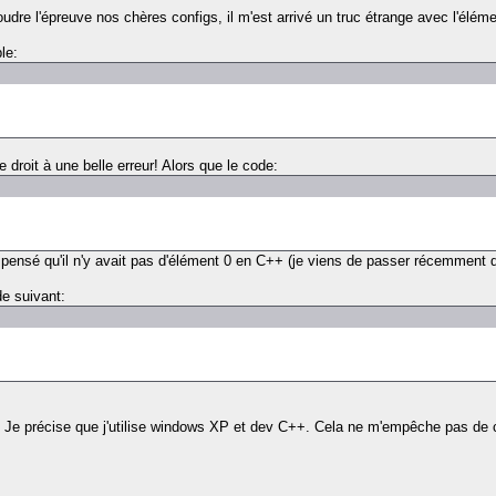
re l'épreuve nos chères configs, il m'est arrivé un truc étrange avec l'élémen
le:
e droit à une belle erreur! Alors que le code:
ensé qu'il n'y avait pas d'élément 0 en C++ (je viens de passer récemment du C
de suivant:
. Je précise que j'utilise windows XP et dev C++. Cela ne m'empêche pas de 