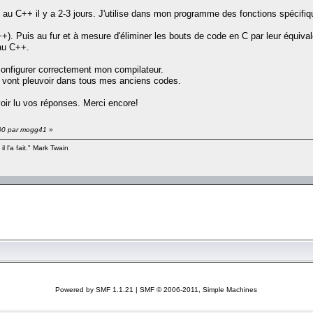
 C++ il y a 2-3 jours. J'utilise dans mon programme des fonctions spécifiqu
+). Puis au fur et à mesure d'éliminer les bouts de code en C par leur équival
au C++.
onfigurer correctement mon compilateur.
 vont pleuvoir dans tous mes anciens codes.
oir lu vos réponses. Merci encore!
:00 par mogg41
»
il l'a fait." Mark Twain
Powered by SMF 1.1.21
|
SMF © 2006-2011, Simple Machines