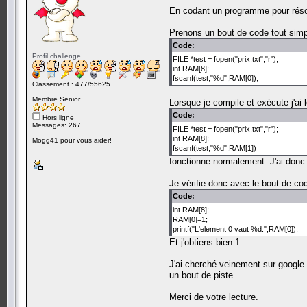
En codant un programme pour résoud
Prenons un bout de code tout simp
Code:
Profil challenge
FILE *test = fopen("prix.txt","r");
int RAM[8];
fscanf(test,"%d",RAM[0]);
Classement : 477/55625
Membre Senior
Lorsque je compile et exécute j'ai l
Code:
Hors ligne
Messages: 267
FILE *test = fopen("prix.txt","r");
int RAM[8];
Mogg41 pour vous aider!
fscanf(test,"%d",RAM[1])
fonctionne normalement. J'ai donc p
Je vérifie donc avec le bout de co
Code:
int RAM[8];
RAM[0]=1;
printf("L'element 0 vaut %d.",RAM[0]);
Et j'obtiens bien 1.
J'ai cherché veinement sur google
un bout de piste.
Merci de votre lecture.