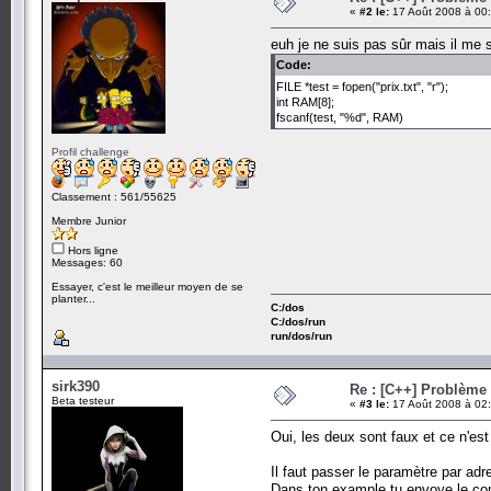
«
#2 le:
17 Août 2008 à 00:
euh je ne suis pas sûr mais il me
Code:
FILE *test = fopen("prix.txt", "r");
int RAM[8];
fscanf(test, "%d", RAM)
Profil challenge
Classement : 561/55625
Membre Junior
Hors ligne
Messages: 60
Essayer, c'est le meilleur moyen de se
planter...
C:/dos
C:/dos/run
run/dos/run
sirk390
Re : [C++] Problème 
Beta testeur
«
#3 le:
17 Août 2008 à 02:
Oui, les deux sont faux et ce n'est
Il faut passer le paramètre par adr
Dans ton example tu envoye le conte