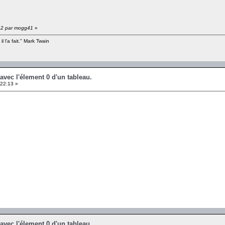
:42 par mogg41
»
il l'a fait." Mark Twain
avec l'élement 0 d'un tableau.
22:13 »
avec l'élement 0 d'un tableau.