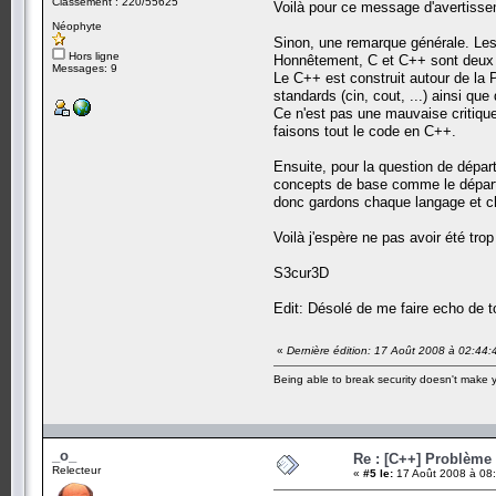
Classement : 220/55625
Voilà pour ce message d'avertisse
Néophyte
Sinon, une remarque générale. Les
Hors ligne
Honnêtement, C et C++ sont deux la
Messages: 9
Le C++ est construit autour de la P
standards (cin, cout, ...) ainsi qu
Ce n'est pas une mauvaise critique
faisons tout le code en C++.
Ensuite, pour la question de dépar
concepts de base comme le départ d
donc gardons chaque langage et cha
Voilà j'espère ne pas avoir été tro
S3cur3D
Edit: Désolé de me faire echo de toi
«
Dernière édition: 17 Août 2008 à 02:44
Being able to break security doesn't make
_o_
Re : [C++] Problème 
Relecteur
«
#5 le:
17 Août 2008 à 08: