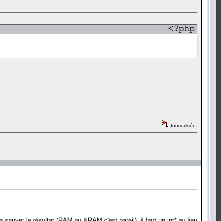
Journalisée
 sauver le résultat (RAM ou &RAM c'est pareil). il faut un int* au lieu