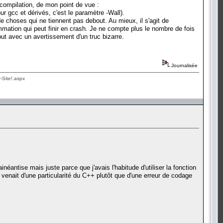
 compilation, de mon point de vue :
ur gcc et dérivés, c'est le paramètre -Wall).
e choses qui ne tiennent pas debout. Au mieux, il s'agit de
mation qui peut finir en crash. Je ne compte plus le nombre de fois
ut avec un avertissement d'un truc bizarre.
Journalisée
-Site!.aspx
néantise mais juste parce que j'avais l'habitude d'utiliser la fonction
 venait d'une particularité du C++ plutôt que d'une erreur de codage