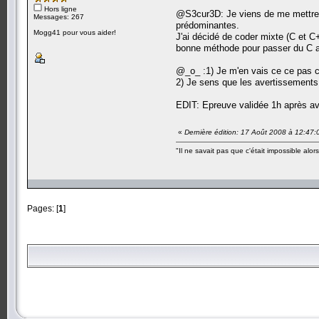
Hors ligne
@S3cur3D: Je viens de me mettre au
Messages: 267
prédominantes.
Mogg41 pour vous aider!
J'ai décidé de coder mixte (C et C+
bonne méthode pour passer du C 
@_o_ :1) Je m'en vais ce ce pas c
2) Je sens que les avertissements
EDIT: Epreuve validée 1h après av
«
Dernière édition: 17 Août 2008 à 12:47
"Il ne savait pas que c'était impossible alors 
Pages: [
1
]