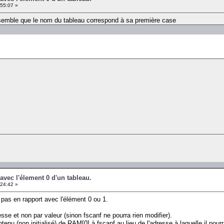
55:07 »
 semble que le nom du tableau correspond à sa première case
avec l'élement 0 d'un tableau.
24:42 »
 pas en rapport avec l'élément 0 ou 1.
esse et non par valeur (sinon fscanf ne pourra rien modifier).
nu (non initialisé) de RAM[0] à fscanf au lieu de l'adresse à laquelle il pourra