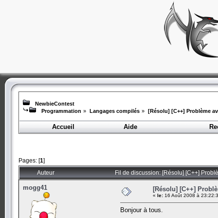
NewbieContest
Programmation
»
Langages compilés
»
[Résolu] [C++] Problème ave
Accueil
Aide
Re
Pages: [
1
]
Auteur
Fil de discussion: [Résolu] [C++] Probl
mogg41
[Résolu] [C++] Problè
«
le:
16 Août 2008 à 23:22:
Bonjour à tous.