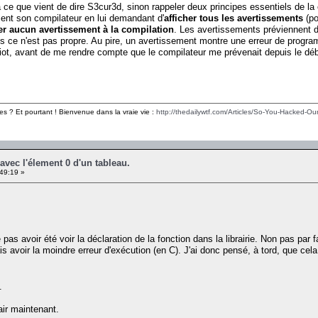
à ce que vient de dire S3cur3d, sinon rappeler deux principes essentiels de la
ment son compilateur en lui demandant d'
afficher tous les avertissements
(po
her aucun avertissement à la compilation
. Les avertissements préviennent d
ce n'est pas propre. Au pire, un avertissement montre une erreur de program
iot, avant de me rendre compte que le compilateur me prévenait depuis le déb
es ? Et pourtant ! Bienvenue dans la vraie vie :
http://thedailywtf.com/Articles/So-You-Hacked-Our
avec l'élement 0 d'un tableau.
49:19 »
.
 avoir été voir la déclaration de la fonction dans la librairie. Non pas par fai
 avoir la moindre erreur d'exécution (en C). J'ai donc pensé, à tord, que cela
.
ir maintenant.