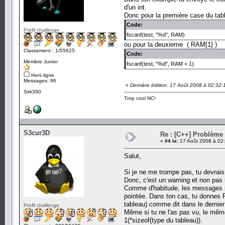
d'un int.
Donc pour la première case du tabl
Code:
Profil challenge
fscanf(test, "%d", RAM)
ou pour la deuxieme ( RAM[1] )
Classement : 1/55625
Code:
Membre Junior
fscanf(test, "%d", RAM + 1)
Hors ligne
Messages: 96
«
Dernière édition: 17 Août 2008 à 02:32:
Sirk390
Trop cool NC!
S3cur3D
Re : [C++] Problème 
«
#4 le:
17 Août 2008 à 02:
Salut,
Si je ne me trompe pas, tu devrais 
Donc, c'est un warning et non pas 
Comme d'habitude, les messages son
pointée. Dans ton cas, tu donnes R
tableau) comme dit dans le dernie
Profil challenge
Même si tu ne l'as pas vu, le même
1(*sizeof(type du tableau)).