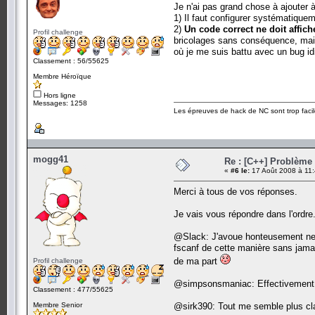
Je n'ai pas grand chose à ajouter 
1) Il faut configurer systématique
2)
Un code correct ne doit affic
Profil challenge
bricolages sans conséquence, mais 
où je me suis battu avec un bug id
Classement : 56/55625
Membre Héroïque
Hors ligne
Messages: 1258
Les épreuves de hack de NC sont trop facil
mogg41
Re : [C++] Problème 
«
#6 le:
17 Août 2008 à 11:
Merci à tous de vos réponses.
Je vais vous répondre dans l'ordre
@Slack: J'avoue honteusement ne pas
fscanf de cette manière sans jamais
de ma part
Profil challenge
@simpsonsmaniac: Effectivement
Classement : 477/55625
Membre Senior
@sirk390: Tout me semble plus cla