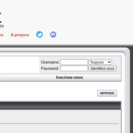
es
A propos
L'équipe
e Connect
Hall Of Fame
Username:
Password:
Inscrivez-vous
aires
ment
IMPRIMER
es
bateur