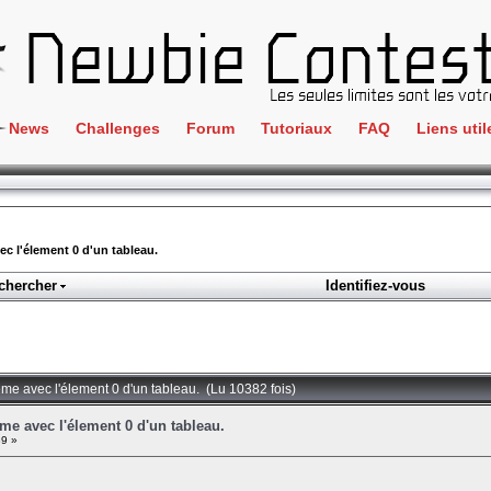
News
Challenges
Forum
Tutoriaux
FAQ
Liens util
Crackme
IRC
ClientSide
Newbi
Cryptographie
Liens
c l'élement 0 d'un tableau.
Forensics
chercher
Identifiez-vous
Parten
Hacking
Régle
Logique
Goodi
Programmation
ème avec l'élement 0 d'un tableau. (Lu 10382 fois)
L'incu
Stéganographie
me avec l'élement 0 d'un tableau.
39 »
Wargame
Tous les challenges