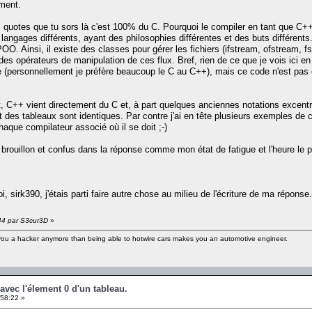
ment.
 quotes que tu sors là c'est 100% du C. Pourquoi le compiler en tant que C+
ngages différents, ayant des philosophies différentes et des buts différents
OO. Ainsi, il existe des classes pour gérer les fichiers (ifstream, ofstream, 
e des opérateurs de manipulation de ces flux. Bref, rien de ce que je vois ici
 (personnellement je préfère beaucoup le C au C++), mais ce code n'est pas d
t, C++ vient directement du C et, à part quelques anciennes notations excentr
es tableaux sont identiques. Par contre j'ai en tête plusieurs exemples de c
que compilateur associé où il se doit ;-)
p brouillon et confus dans la réponse comme mon état de fatigue et l'heure le p
, sirk390, j'étais parti faire autre chose au milieu de l'écriture de ma réponse.
:44 par S3cur3D
»
 you a hacker anymore than being able to hotwire cars makes you an automotive engineer.
avec l'élement 0 d'un tableau.
58:22 »