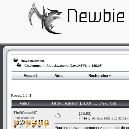
NewbieContest
Challenges
»
Aide Javascript/Java/HTML
»
[JS.03]
Accueil
Aide
Rechercher
Pages:
1
2
[
3
]
Auteur
Fil de discussion: [JS.03] (Lu 54973 fois)
TheWeasel47
[JS.03]
Profil challenge
«
#30 le:
09 Mars 2006 à 10:53:02 »
Pour les suivant, comprenez que le but de cet