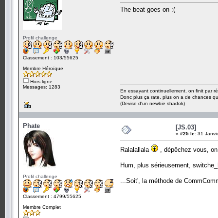
The beat goes on :(
Profil challenge
Classement : 103/55625
Membre Héroïque
Hors ligne
Messages: 1283
En essayant continuellement, on finit par ré
Donc plus ça rate, plus on a de chances q
(Devise d'un newbie shadok)
Phate
[JS.03]
«
#25 le:
31 Janvi
Ralalallala
, dépêchez vous, on 
Hum, plus sérieusement, switche_hac
Profil challenge
...Soit', la méthode de CommComm e
Classement : 4799/55625
Membre Complet