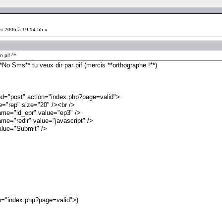
er 2006 à 19:14:55 »
n pif ^^
*No Sms** tu veux dir par pif (mercis **orthographe !**)
tion="index.php?page=valid">
p" size="20" /><br />
id_epr" value="ep3" />
edir" value="javascript" />
e="Submit" />
n="index.php?page=valid">)