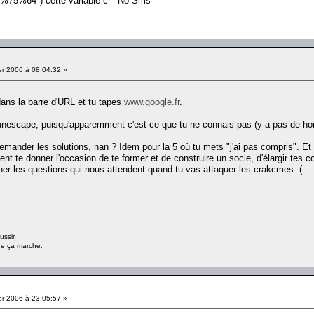
%64") cette variable c **No Sms**
er 2006 à 08:04:32 »
ans la barre d'URL et tu tapes
www.google.fr
.
unescape, puisqu'apparemment c'est ce que tu ne connais pas (y a pas de honte
 demander les solutions, nan ? Idem pour la 5 où tu mets "j'ai pas compris". Et 
nt te donner l'occasion de te former et de construire un socle, d'élargir tes
giner les questions qui nous attendent quand tu vas attaquer les crakcmes :(
ussir.
ue ça marche.
er 2006 à 23:05:57 »