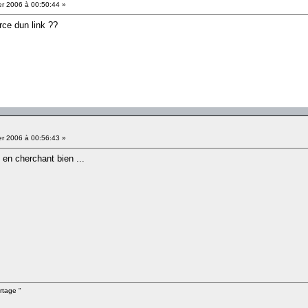
er 2006 à 00:50:44 »
urce dun link ??
er 2006 à 00:56:43 »
en cherchant bien ...
rtage "