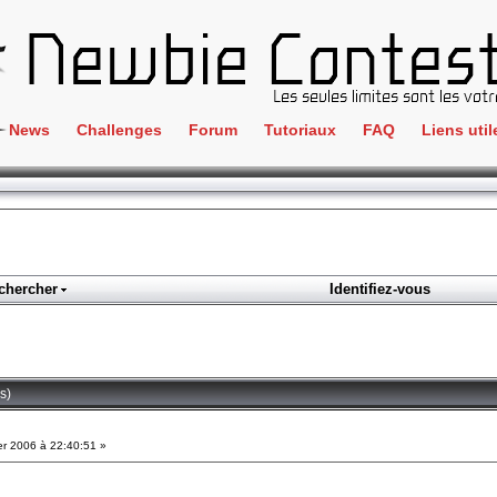
News
Challenges
Forum
Tutoriaux
FAQ
Liens util
Crackme
IRC
ClientSide
Newbi
Cryptographie
Liens
Forensics
chercher
Identifiez-vous
Parten
Hacking
Régle
Logique
Goodi
Programmation
s)
L'incu
Stéganographie
er 2006 à 22:40:51 »
Wargame
Tous les challenges