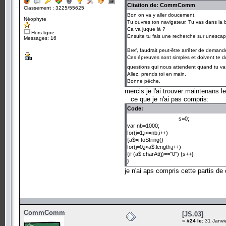
Citation de: CommComm
Classement : 3225/55625
Bon on va y aller doucement.
Néophyte
Tu ouvres ton navigateur. Tu vas dans la 
Ca va juque là ?
Hors ligne
Ensuite tu fais une recherche sur unescap
Messages: 16
Bref, faudrait peut-être arrêter de demande
Ces épreuves sont simples et doivent te do
questions qui nous attendent quand tu va
Allez, prends toi en main.
Bonne pêche.
mercis je l'ai trouver maintenans l
ce que je n'ai pas compris:
Code:
s=0;
var nb=1000;
for(i=1;i<=nb;i++)
{a$=i.toString()
for(j=0;j<a$.length;j++)
{if (a$.charAt(j)=="0") {s++}
}
je n'ai aps compris cette partis de
CommComm
[JS.03]
«
#24 le:
31 Janvi