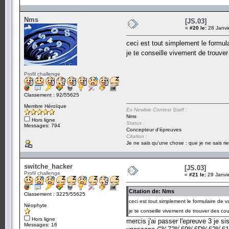
Nms
[JS.03]
«
#20 le:
28 Janvi
ceci est tout simplement le formula
je te conseille vivement de trouve
Profil challenge
Classement : 92/55625
Membre Héroïque
Ex Newbie Contest Staff :
Nms
Hors ligne
Status :
Messages: 794
Concepteur d'épreuves
Citation :
Je ne sais qu'une chose : que je ne sais rie
switche_hacker
[JS.03]
Profil challenge
«
#21 le:
29 Janvi
Citation de: Nms
Classement : 3225/55625
ceci est tout simplement le formulaire de v
Néophyte
je te conseille vivement de trouver des c
Hors ligne
mercis j'ai passer l'epreuve 3 je sis
Messages: 16