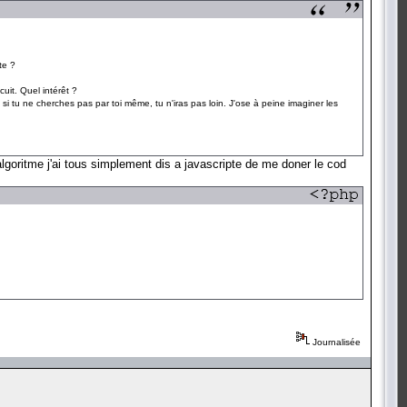
te ?
uit. Quel intérêt ?
si tu ne cherches pas par toi même, tu n'iras pas loin. J'ose à peine imaginer les
'algoritme j'ai tous simplement dis a javascripte de me doner le cod
Journalisée