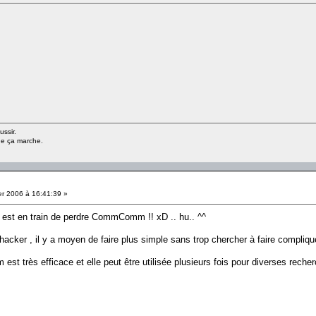
ussir.
ue ça marche.
er 2006 à 16:41:39 »
est en train de perdre CommComm !! xD .. hu.. ^^
ker , il y a moyen de faire plus simple sans trop chercher à faire compliquer..
st très efficace et elle peut être utilisée plusieurs fois pour diverses rech