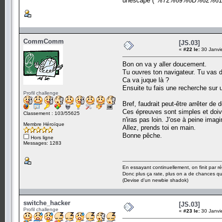
unescape ("%72%69%6D%62%61%75
CommComm
[JS.03]
«
#22 le:
30 Janvi
Bon on va y aller doucement.
Tu ouvres ton navigateur. Tu vas d
Ca va juque là ?
Ensuite tu fais une recherche sur 
Profil challenge
Bref, faudrait peut-être arrêter de
Ces épreuves sont simples et doive
Classement : 103/55625
n'iras pas loin. J'ose à peine ima
Membre Héroïque
Allez, prends toi en main.
Bonne pêche.
Hors ligne
Messages: 1283
En essayant continuellement, on finit par ré
Donc plus ça rate, plus on a de chances q
(Devise d'un newbie shadok)
switche_hacker
[JS.03]
Profil challenge
«
#23 le:
30 Janvi