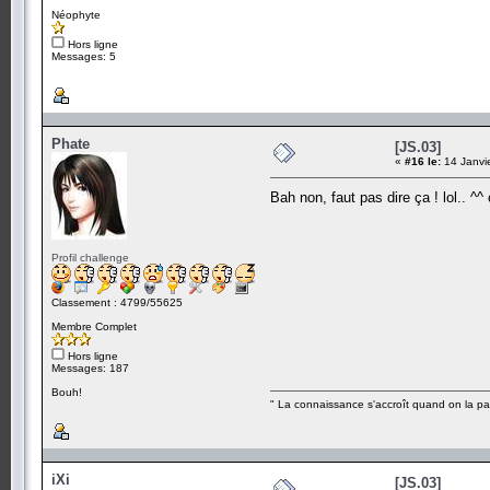
Néophyte
Hors ligne
Messages: 5
Phate
[JS.03]
«
#16 le:
14 Janvi
Bah non, faut pas dire ça ! lol.. ^
Profil challenge
Classement : 4799/55625
Membre Complet
Hors ligne
Messages: 187
Bouh!
" La connaissance s'accroît quand on la pa
iXi
[JS.03]