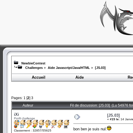
NewbieContest
Challenges
»
Aide Javascript/Java/HTML
»
[JS.03]
Accueil
Aide
Re
Pages:
1
[
2
]
3
Auteur
Fil de discussion: [JS.03] (Lu 54976 foi
iXi
[JS.03]
Profil challenge
«
#15 le:
14 Janvi
bon ben je suis nul.
Classement : 32857/55625