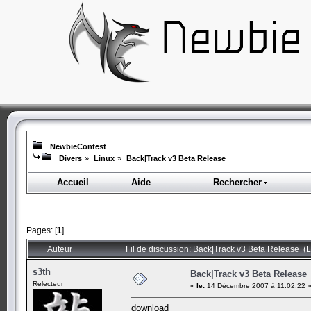
NewbieContest
Divers
»
Linux
»
Back|Track v3 Beta Release
Accueil
Aide
Rechercher
Pages: [
1
]
Auteur
Fil de discussion: Back|Track v3 Beta Release (L
s3th
Back|Track v3 Beta Release
Relecteur
«
le:
14 Décembre 2007 à 11:02:22 
download