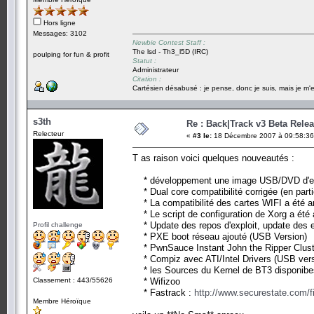
Hors ligne
Messages: 3102
Newbie Contest Staff :
The lsd - Th3_l5D (IRC)
poulping for fun & profit
Statut :
Administrateur
Citation :
Cartésien désabusé : je pense, donc je suis, mais je m'e
s3th
Re : Back|Track v3 Beta Rele
Relecteur
«
#3 le:
18 Décembre 2007 à 09:58:36
T as raison voici quelques nouveautés :
* développement une image USB/DVD d'env
* Dual core compatibilité corrigée (en parti
* La compatibilité des cartes WIFI a été amé
* Le script de configuration de Xorg a été 
* Update des repos d'exploit, update des e
Profil challenge
* PXE boot réseau ajouté (USB Version)
* PwnSauce Instant John the Ripper Cluste
* Compiz avec ATI/Intel Drivers (USB vers
* les Sources du Kernel de BT3 disponibe
Classement : 443/55626
* Wifizoo
* Fastrack :
http://www.securestate.com/fi
Membre Héroïque