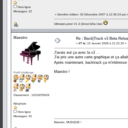
Hors ligne
Messages: 22
«
Dernière édition: 30 Décembre 2007 à 12:36:23 par 
UltimateLamer V1.3 (Gros) bêta User
Maestro
Re : Back|Track v3 Beta Rele
«
#7 le:
10 Janvier 2008 à 21:22:35 »
J'avais eut ça avec la v2 ...
J'ai pris une autre carte graphique et ça allait
Après maintenant, backtrack ça m'intéresse 
Maestro !
Profil challenge
Classement : 12016/55626
Néophyte
Hors ligne
Messages: 42
Maestro, MUSIQUE !