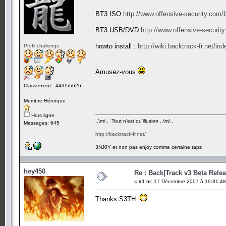
BT3 ISO
http://www.offensive-security.com/
BT3 USB/DVD
http://www.offensive-security
howto install :
http://wiki.backtrack-fr.net/i
Profil challenge
Amusez-vous
Classement : 443/55626
Membre Héroïque
Hors ligne
..\m/.. Tout n'est qu'illusion ..\m/..
Messages: 645
http://backtrack-fr.net/
3NJ0Y et non pas enjoy comme certaine tapz
hey450
Re : Back|Track v3 Beta Rele
«
#1 le:
17 Décembre 2007 à 19:31:48
Thanks S3TH