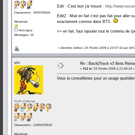
Edit : C'est bon j'ai trouvé :
http://www.secure
Classement : 3650/55626
Edit2 : Mué en fait c'est pas fait pour aller sur
exactement comme dans BT3.
Néophyte
Hors ligne
>> en fait, faut rajouter tout le contenu de /pe
Messages: 10
«
Dernière édition: 24 Février 2008 à 23:07:32 par A
sin
Re : Back|Track v3 Beta Rele
«
#12 le:
25 Février 2008 à 21:08:19 »
Vous la conseilleriez pour un usage quotidie
Profil challenge
Classement : 12800/55626
Néophyte