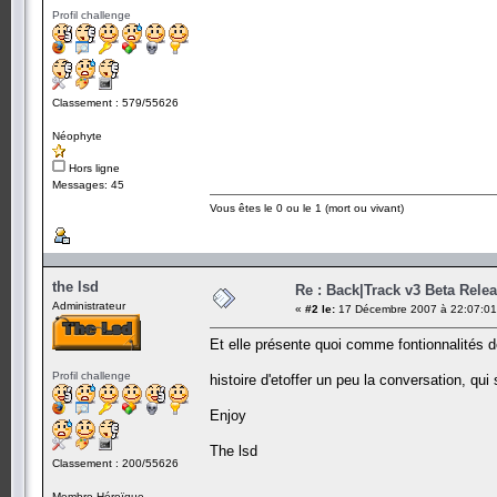
Profil challenge
Classement : 579/55626
Néophyte
Hors ligne
Messages: 45
Vous êtes le 0 ou le 1 (mort ou vivant)
the lsd
Re : Back|Track v3 Beta Rele
Administrateur
«
#2 le:
17 Décembre 2007 à 22:07:01
Et elle présente quoi comme fontionnalités de
Profil challenge
histoire d'etoffer un peu la conversation, q
Enjoy
The lsd
Classement : 200/55626
Membre Héroïque