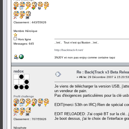
Classement : 443/55626
Membre Héroïque
Hors ligne
..\m/.. Tout n'est qu'illusion ..\m/..
Messages: 645
http://backtrack-fr.net/
3NJ0Y et non pas enjoy comme certaine tapz
redox
Re : Back|Track v3 Beta Rele
«
#6 le:
29 Décembre 2007 à 15:20:53
Je viens de télécharger la version USB, j'atte
un vendeur de pain.
Pas d'éxigences particulières pour la clé us
Profil challenge
EDIT(merci S3th on IRC):Rien de spécial con
EDIT RELOADED: J'ai copié BT sur la clé...je
Je boot dessus, j'ai le choix de l'interface g
Classement : 707/55626
Néophyte