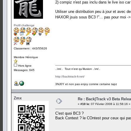
2) compiz n'est pas inclu dans le live iso car i
Utiliser une distribution peu à jour et avec d
HAXOR jsuis sous BC3 !"... pas pour moi -> 
Profil challenge
Classement : 443/55626
Membre Héroïque
Hors ligne
..\m/.. Tout n'est qu'illusion ..\m/..
Messages: 645
http://backtrack-fr.net/
3NJ0Y et non pas enjoy comme certaine tapz
Zmx
Re : Back|Track v3 Beta Rele
«
#10 le:
07 Février 2008 à 11:58:16 »
C'est quoi BC3 ?
Back Contest ? le COntest pour ceux qui pas