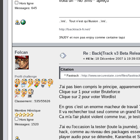
voila un **No Sms** apreçu
Hors ligne
Messages: 645
..\m/.. Tout n'est qu'illusion ..\m/..
http://backtrack-fr.net/
3NJ0Y et non pas enjoy comme certaine tapz
Folcan
Re : Back|Track v3 Beta Rele
«
#4 le:
18 Décembre 2007 à 19:39:03
Citation
* Fastrack :
http://www.securestate.com/files/fasttrack
Profil challenge
J'ai pas bien compris le principe, apparement 
Clique sur 1 pour voter Bruteforce
Clique sur 2 pour voter Wordlist
Classement : 535/55626
En gros c'est un enorme macheur de travail 
Membre Héroïque
Il va rechercher tout seul comme un grand l'exp
Ca m'a l'air plutot violent comme truc, je tes
Hors ligne
Messages: 1520
J'ai eu l'occasion la tester (toute la journé
hack, comme au niveau des packages essentie
player audio pour se détendre, Karamba et S