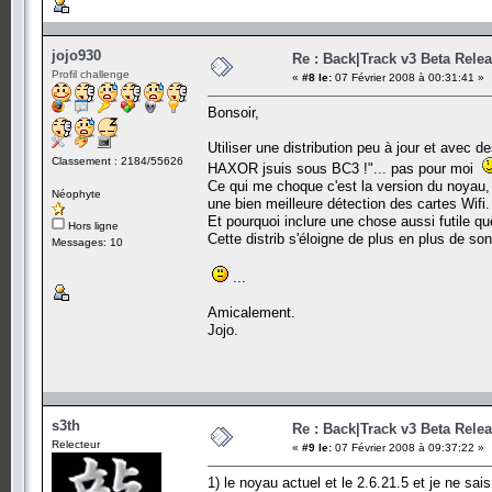
jojo930
Re : Back|Track v3 Beta Rele
Profil challenge
«
#8 le:
07 Février 2008 à 00:31:41 »
Bonsoir,
Utiliser une distribution peu à jour et avec d
Classement : 2184/55626
HAXOR jsuis sous BC3 !"... pas pour moi
Ce qui me choque c'est la version du noyau, 2.6
Néophyte
une bien meilleure détection des cartes Wifi.
Et pourquoi inclure une chose aussi futile q
Hors ligne
Cette distrib s'éloigne de plus en plus de son u
Messages: 10
...
Amicalement.
Jojo.
s3th
Re : Back|Track v3 Beta Rele
Relecteur
«
#9 le:
07 Février 2008 à 09:37:22 »
1) le noyau actuel et le 2.6.21.5 et je ne sai