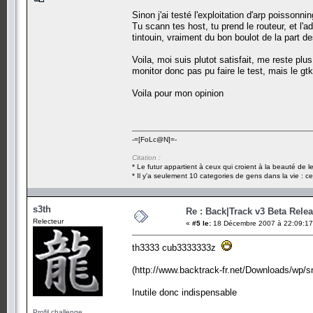
Sinon j'ai testé l'exploitation d'arp poisson
Tu scann tes host, tu prend le routeur, et l'a
tintouin, vraiment du bon boulot de la part d
Voila, moi suis plutot satisfait, me reste plu
monitor donc pas pu faire le test, mais le gt
Voila pour mon opinion
-=[FoLc@N]=-
Citation :
* Le futur appartient à ceux qui croient à la beauté de 
* Il y'a seulement 10 categories de gens dans la vie : ce
s3th
Re : Back|Track v3 Beta Rele
Relecteur
«
#5 le:
18 Décembre 2007 à 22:09:17
th3333 cub3333333z
(http://www.backtrack-fr.net/Downloads/wp/
Inutile donc indispensable
Profil challenge