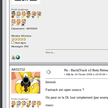
Profil challenge
Classement : 88/55626
Membre Héroïque
Hors ligne
Messages: 559
How to...
AKO1712
Re : Back|Track v3 Beta Rele
«
#11 le:
24 Février 2008 à 19:05:06 »
bonsoir,
Fastrack est open source ?
Où peut on le DL tout simplement (par exemple
Profil challenge
merci