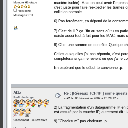
manière isolée). Mais on peut avoir l'impress
Membre Héroïque
c'est juste pour faire réexpédier les trames 
Hors ligne
collision normale.
Messages: 811
6) Pas forcément, ça dépend de la consomma
7) C'est de l'IP ça. 'fin au sens où tu en parl
existe aussi tout à fait pour les MAC, mais c
9) C'est une somme de contrôle. Quelque cho
Celles auxquelles j'ai pas répondu, c'est parc
compléterai si ça me revient ou que j'ai le c
En espérant que le début te convienne :p.
Al3x
Re : [Réseaux TCP/IP ] some quests 
Profil challenge
«
#2 le:
03 Novembre 2007 à 23:20:12 »
2) La fragmentation d'un datagramme IP en 
est assuré par la couche IP, autrement dit :
Classement : 1132/55625
9) "Checksum" pas cheksum :p