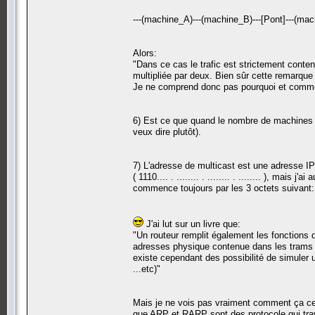
---(machine_A)---(machine_B)---[Pont]---(mac
Alors:
"Dans ce cas le trafic est strictement conten
multipliée par deux. Bien sûr cette remarque 
Je ne comprend donc pas pourquoi et comment
6) Est ce que quand le nombre de machines 
veux dire plutôt).
7) L'adresse de multicast est une adresse 
( 1110.... . ........ . ........ . ........ ), ma
commence toujours par les 3 octets suivant:
J'ai lut sur un livre que:
"Un routeur remplit également les fonctions d
adresses physique contenue dans les trams ne s
existe cependant des possibilité de simuler
...etc)"
Mais je ne vois pas vraiment comment ça ce
que ARP et RARP sont des protocole qui trava