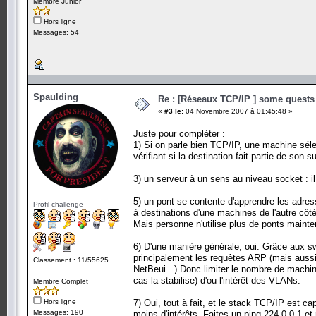
Membre Junior
Hors ligne
Messages: 54
Spaulding
Re : [Réseaux TCP/IP ] some quests 
«
#3 le:
04 Novembre 2007 à 01:45:48 »
Juste pour compléter :
1) Si on parle bien TCP/IP, une machine sél
vérifiant si la destination fait partie de son 
3) un serveur à un sens au niveau socket : il
5) un pont se contente d'apprendre les adres
Profil challenge
à destinations d'une machines de l'autre côté
Mais personne n'utilise plus de ponts mainte
6) D'une manière générale, oui. Grâce aux s
principalement les requêtes ARP (mais auss
Classement : 11/55625
NetBeui...).Donc limiter le nombre de machi
cas la stabilise) d'ou l'intérêt des VLANs.
Membre Complet
Hors ligne
7) Oui, tout à fait, et le stack TCP/IP est 
Messages: 190
moins d'intérêts. Faites un ping 224.0.0.1 et