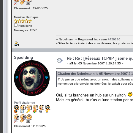
Classement : 494/55625
Membre Héroïque
Hors ligne
Messages: 1357
-- Nebelmann -- Registered linux user
#429186
«Si les lecteurs étaient des compilateurs, les posteurs fe
Spaulding
Re : Re : [Réseaux TCP/IP ] some que
«
#5 le:
05 Novembre 2007 à 20:24:55 »
Citation de: Nebelmann le 05 Novembre 2007 à 1
4) Je pense que même avec un switch, des collisions so
moment ou elle envoie les données, le switch peut très
Oui, si tu branches un hub sur un switch
Mais en général, tu n'as qu'une station par po
Profil challenge
Classement : 11/55625