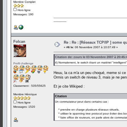
Membre Complet
Hors ligne
Messages: 190
---------------
Folcan
Re : Re : [Réseaux TCP/IP ] some que
«
#6 le:
06 Novembre 2007 à 10:07:49 »
Citation de: zours le 03 Novembre 2007 à 20:45:
4) Normalement, le switch étant un matériel "intelligent",
Profil challenge
Heuu, la ca m'a un peu choqué, meme si ce n'
Ormis un switch de niveau 3, mais je ne pen
Classement : 535/55625
Et je cite Wikiped :
Membre Héroïque
Citation
Un commutateur peut dans certains cas :
Hors ligne
Messages: 1520
* prendre en charge plusieurs réseaux virtuels,
* utiliser le spanning tree protocol pour éviter des b
* faire office de routeurs, on parle alors de commuta