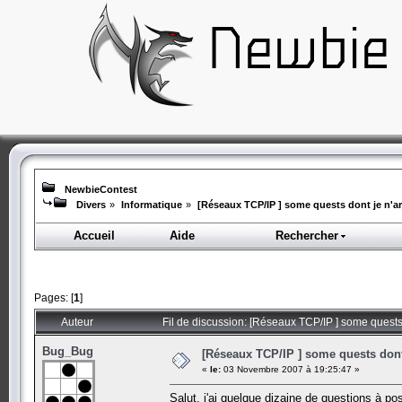
NewbieContest
Divers
»
Informatique
»
[Réseaux TCP/IP ] some quests dont je n'arr
Accueil
Aide
Rechercher
Pages: [
1
]
Auteur
Fil de discussion: [Réseaux TCP/IP ] some quests 
Bug_Bug
[Réseaux TCP/IP ] some quests dont j
«
le:
03 Novembre 2007 à 19:25:47 »
Salut, j'ai quelque dizaine de questions à po