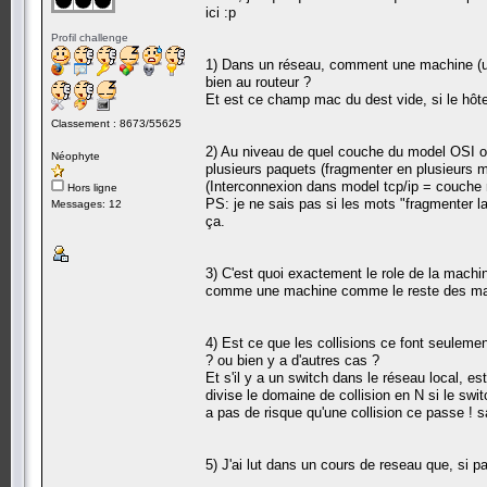
ici :p
Profil challenge
1) Dans un réseau, comment une machine (un 
bien au routeur ?
Et est ce champ mac du dest vide, si le hôt
Classement : 8673/55625
2) Au niveau de quel couche du model OSI ou 
Néophyte
plusieurs paquets (fragmenter en plusieurs m
(Interconnexion dans model tcp/ip = couche
Hors ligne
PS: je ne sais pas si les mots "fragmenter l
Messages: 12
ça.
3) C'est quoi exactement le role de la machine
comme une machine comme le reste des machin
4) Est ce que les collisions ce font seule
? ou bien y a d'autres cas ?
Et s'il y a un switch dans le réseau local, est
divise le domaine de collision en N si le swit
a pas de risque qu'une collision ce passe ! 
5) J'ai lut dans un cours de reseau que, si 