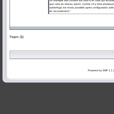
Un exemple trés courant est celui d'un hôte qui accéde 
que celui du réseau rejoint, comme s'il y était physiqu
subterfuge est rendu possible aprés configuration adé
de raccordement."
Pages: [
1
]
Powered by SMF 1.1.