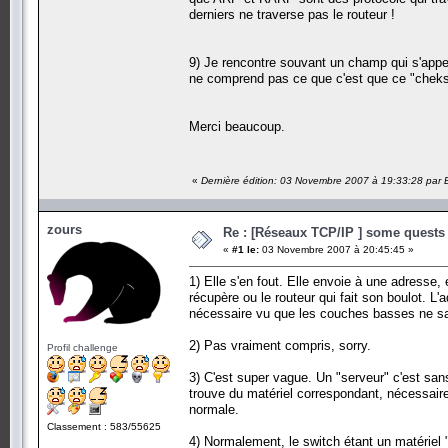
derniers ne traverse pas le routeur !
9) Je rencontre souvant un champ qui s'appe
ne comprend pas ce que c'est que ce "cheksu
Merci beaucoup.
«
Dernière édition: 03 Novembre 2007 à 19:33:28 par
zours
Re : [Réseaux TCP/IP ] some quests d
«
#1 le:
03 Novembre 2007 à 20:45:45 »
1) Elle s'en fout. Elle envoie à une adresse, 
récupère ou le routeur qui fait son boulot. 
nécessaire vu que les couches basses ne sa
2) Pas vraiment compris, sorry.
Profil challenge
3) C'est super vague. Un "serveur" c'est san
trouve du matériel correspondant, nécessaire
normale.
Classement : 583/55625
4) Normalement, le switch étant un matériel "i