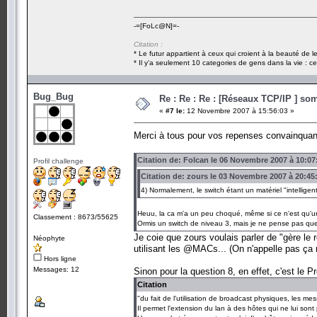
-=[FoLc@N]=-
Citation :
* Le futur appartient à ceux qui croient à la beauté de 
* Il y'a seulement 10 categories de gens dans la vie : ce
Bug_Bug
Re : Re : Re : [Réseaux TCP/IP ] som
«
#7 le:
12 Novembre 2007 à 15:56:03 »
Merci à tous pour vos repenses convainqua
Citation de: Folcan le 06 Novembre 2007 à 10:07
Profil challenge
Citation de: zours le 03 Novembre 2007 à 20:45
4) Normalement, le switch étant un matériel "intelligent"
Heuu, la ca m'a un peu choqué, même si ce n'est qu'une
Classement : 8673/55625
Ormis un switch de niveau 3, mais je ne pense pas que
Je coie que zours voulais parler de "gère l
Néophyte
utilisant les @MACs... (On n'appelle pas ça 
Hors ligne
Messages: 12
Sinon pour la question 8, en effet, c'est le 
Citation
"du fait de l'utilisation de broadcast physiques, les m
Il permet l'extension du lan à des hôtes qui ne lui son