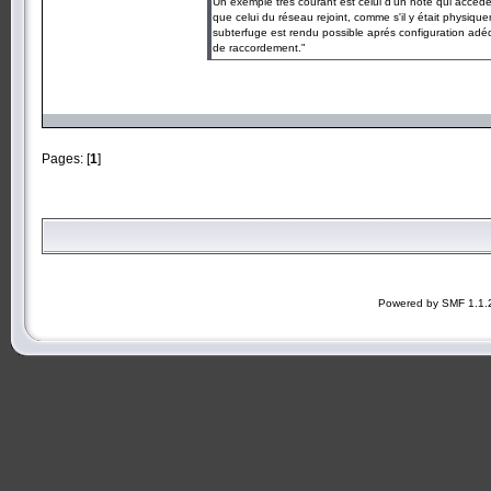
Un exemple trés courant est celui d'un hôte qui accéde 
que celui du réseau rejoint, comme s'il y était physiqu
subterfuge est rendu possible aprés configuration adé
de raccordement."
Pages: [
1
]
Powered by SMF 1.1.