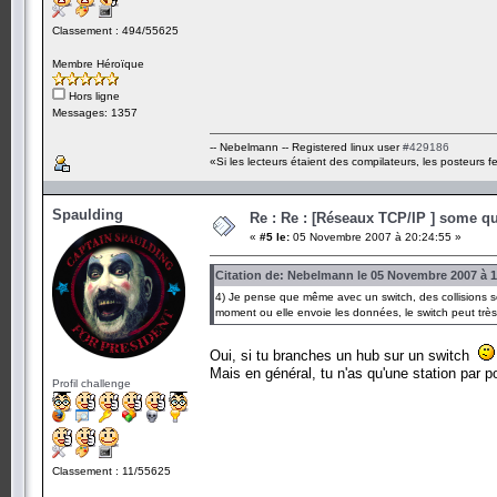
Classement : 494/55625
Membre Héroïque
Hors ligne
Messages: 1357
-- Nebelmann -- Registered linux user
#429186
«Si les lecteurs étaient des compilateurs, les posteurs fe
Spaulding
Re : Re : [Réseaux TCP/IP ] some que
«
#5 le:
05 Novembre 2007 à 20:24:55 »
Citation de: Nebelmann le 05 Novembre 2007 à 1
4) Je pense que même avec un switch, des collisions so
moment ou elle envoie les données, le switch peut très
Oui, si tu branches un hub sur un switch
Mais en général, tu n'as qu'une station par po
Profil challenge
Classement : 11/55625