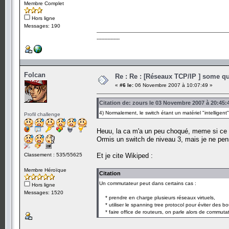
Membre Complet
Hors ligne
Messages: 190
---------------
Folcan
Re : Re : [Réseaux TCP/IP ] some que
«
#6 le:
06 Novembre 2007 à 10:07:49 »
Citation de: zours le 03 Novembre 2007 à 20:45:
4) Normalement, le switch étant un matériel "intelligent",
Profil challenge
Heuu, la ca m'a un peu choqué, meme si ce n'
Ormis un switch de niveau 3, mais je ne pen
Classement : 535/55625
Et je cite Wikiped :
Membre Héroïque
Citation
Un commutateur peut dans certains cas :
Hors ligne
Messages: 1520
* prendre en charge plusieurs réseaux virtuels,
* utiliser le spanning tree protocol pour éviter des b
* faire office de routeurs, on parle alors de commuta