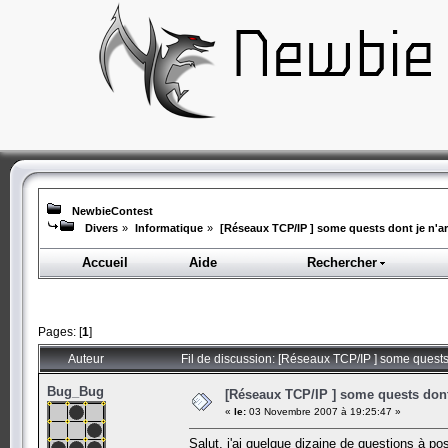
NewbieContest
Divers
»
Informatique
»
[Réseaux TCP/IP ] some quests dont je n'arr
Accueil
Aide
Rechercher
Pages: [
1
]
Auteur
Fil de discussion: [Réseaux TCP/IP ] some quests 
Bug_Bug
[Réseaux TCP/IP ] some quests dont j
«
le:
03 Novembre 2007 à 19:25:47 »
Salut, j'ai quelque dizaine de questions à po