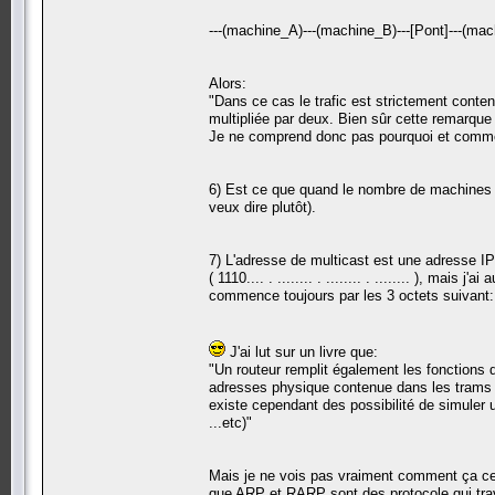
---(machine_A)---(machine_B)---[Pont]---(mac
Alors:
"Dans ce cas le trafic est strictement conten
multipliée par deux. Bien sûr cette remarque 
Je ne comprend donc pas pourquoi et comment
6) Est ce que quand le nombre de machines 
veux dire plutôt).
7) L'adresse de multicast est une adresse 
( 1110.... . ........ . ........ . ........ ), ma
commence toujours par les 3 octets suivant:
J'ai lut sur un livre que:
"Un routeur remplit également les fonctions d
adresses physique contenue dans les trams ne s
existe cependant des possibilité de simuler
...etc)"
Mais je ne vois pas vraiment comment ça ce
que ARP et RARP sont des protocole qui trava