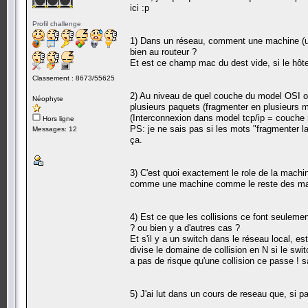
ici :p
Profil challenge
1) Dans un réseau, comment une machine (un 
bien au routeur ?
Et est ce champ mac du dest vide, si le hôt
Classement : 8673/55625
2) Au niveau de quel couche du model OSI ou 
Néophyte
plusieurs paquets (fragmenter en plusieurs m
(Interconnexion dans model tcp/ip = couche
Hors ligne
PS: je ne sais pas si les mots "fragmenter l
Messages: 12
ça.
3) C'est quoi exactement le role de la machine
comme une machine comme le reste des machin
4) Est ce que les collisions ce font seule
? ou bien y a d'autres cas ?
Et s'il y a un switch dans le réseau local, est
divise le domaine de collision en N si le swit
a pas de risque qu'une collision ce passe ! 
5) J'ai lut dans un cours de reseau que, si 