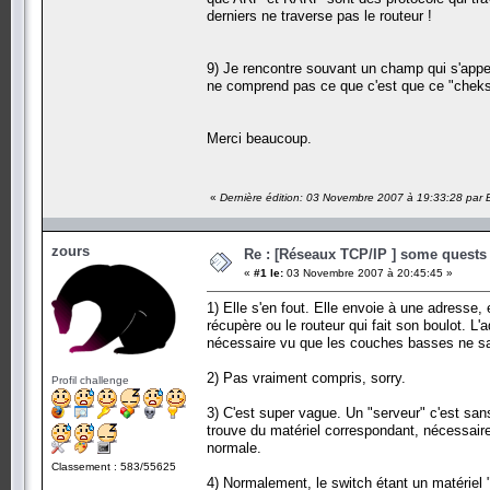
derniers ne traverse pas le routeur !
9) Je rencontre souvant un champ qui s'appe
ne comprend pas ce que c'est que ce "cheksu
Merci beaucoup.
«
Dernière édition: 03 Novembre 2007 à 19:33:28 par
zours
Re : [Réseaux TCP/IP ] some quests d
«
#1 le:
03 Novembre 2007 à 20:45:45 »
1) Elle s'en fout. Elle envoie à une adresse, 
récupère ou le routeur qui fait son boulot. 
nécessaire vu que les couches basses ne sa
2) Pas vraiment compris, sorry.
Profil challenge
3) C'est super vague. Un "serveur" c'est san
trouve du matériel correspondant, nécessaire
normale.
Classement : 583/55625
4) Normalement, le switch étant un matériel "i