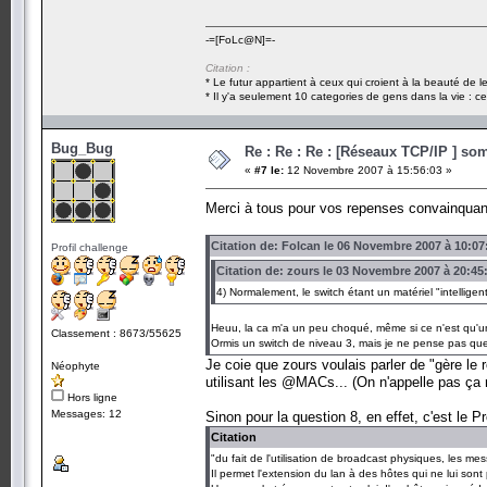
-=[FoLc@N]=-
Citation :
* Le futur appartient à ceux qui croient à la beauté de 
* Il y'a seulement 10 categories de gens dans la vie : ce
Bug_Bug
Re : Re : Re : [Réseaux TCP/IP ] som
«
#7 le:
12 Novembre 2007 à 15:56:03 »
Merci à tous pour vos repenses convainqua
Citation de: Folcan le 06 Novembre 2007 à 10:07
Profil challenge
Citation de: zours le 03 Novembre 2007 à 20:45
4) Normalement, le switch étant un matériel "intelligent"
Heuu, la ca m'a un peu choqué, même si ce n'est qu'une
Classement : 8673/55625
Ormis un switch de niveau 3, mais je ne pense pas que
Je coie que zours voulais parler de "gère l
Néophyte
utilisant les @MACs... (On n'appelle pas ça 
Hors ligne
Messages: 12
Sinon pour la question 8, en effet, c'est le 
Citation
"du fait de l'utilisation de broadcast physiques, les m
Il permet l'extension du lan à des hôtes qui ne lui son