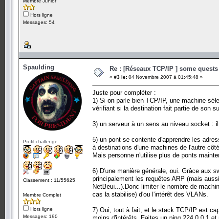
Membre Junior
Hors ligne
Messages: 54
Spaulding
Re : [Réseaux TCP/IP ] some quests 
«
#3 le:
04 Novembre 2007 à 01:45:48 »
Juste pour compléter :
1) Si on parle bien TCP/IP, une machine sél
vérifiant si la destination fait partie de son 
3) un serveur à un sens au niveau socket : il
5) un pont se contente d'apprendre les adres
Profil challenge
à destinations d'une machines de l'autre côté
Mais personne n'utilise plus de ponts mainte
6) D'une manière générale, oui. Grâce aux s
principalement les requêtes ARP (mais auss
Classement : 11/55625
NetBeui...).Donc limiter le nombre de machi
cas la stabilise) d'ou l'intérêt des VLANs.
Membre Complet
Hors ligne
7) Oui, tout à fait, et le stack TCP/IP est 
Messages: 190
moins d'intérêts. Faites un ping 224.0.0.1 et