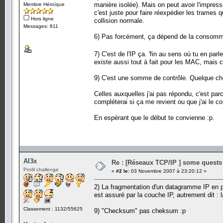
manière isolée). Mais on peut avoir l'impress
Membre Héroïque
c'est juste pour faire réexpédier les trames 
Hors ligne
collision normale.
Messages: 811
6) Pas forcément, ça dépend de la consomma
7) C'est de l'IP ça. 'fin au sens où tu en parl
existe aussi tout à fait pour les MAC, mais c
9) C'est une somme de contrôle. Quelque cho
Celles auxquelles j'ai pas répondu, c'est parc
compléterai si ça me revient ou que j'ai le c
En espérant que le début te convienne :p.
Al3x
Re : [Réseaux TCP/IP ] some quests 
Profil challenge
«
#2 le:
03 Novembre 2007 à 23:20:12 »
2) La fragmentation d'un datagramme IP en 
est assuré par la couche IP, autrement dit :
Classement : 1132/55625
9) "Checksum" pas cheksum :p