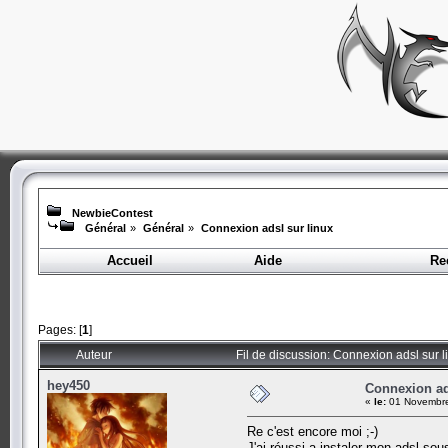
NewbieContest
Général
»
Général
»
Connexion adsl sur linux
Accueil
Aide
Re
Pages: [
1
]
Auteur
Fil de discussion: Connexion adsl sur l
hey450
Connexion ad
«
le:
01 Novembre
Re c'est encore moi ;-)
J'ai réussi a instaler mon adsl sou