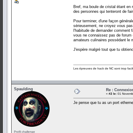
Bref, ma boule de cristal étant en
des personnes qui tenteront de fai
Pour terminer, d'une façon général
sérieusement, ne croyez vous pas 
l'habitude de demander comment fai
vous ne connaissez pas de forum dé
amateurs culinaires possédant le
J'espère malgré tout que tu obtiend
Les épreuves de hack de NC sont trop facil
Spaulding
Re : Connexion
«
#2 le:
01 Novembr
Je pense que tu as un port etherne
Profil challenge