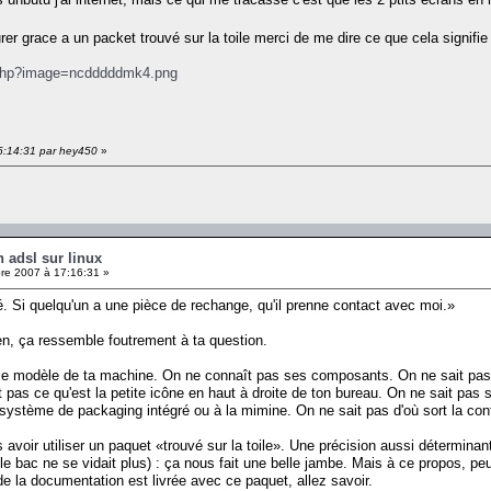
urer grace a un packet trouvé sur la toile merci de me dire ce que cela signifie
.php?image=ncdddddmk4.png
5:14:31 par hey450
»
 adsl sur linux
e 2007 à 17:16:31 »
 Si quelqu'un a une pièce de rechange, qu'il prenne contact avec moi.»
n, ça ressemble foutrement à ta question.
le modèle de ta machine. On ne connaît pas ses composants. On ne sait pas q
pas ce qu'est la petite icône en haut à droite de ton bureau. On ne sait pas s'i
le système de packaging intégré ou à la mimine. On ne sait pas d'où sort la conf
s avoir utiliser un paquet «trouvé sur la toile». Une précision aussi déterminan
le bac ne se vidait plus) : ça nous fait une belle jambe. Mais à ce propos, pe
la documentation est livrée avec ce paquet, allez savoir.