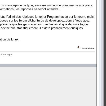
cer un message de ce type, essayez un peu de vous mettre à la place
ormations, les réponses se feront attendre.
as l'utilité des rubriques Linux et Programmation sur le forum, mais
é posées sur les forum d'Ubuntu ou de developpez.com ? Vous avez
s prétexte que les gens sont sympas là-bas et que de toute façon
 devine que statistiquement, il existe probablement quelques
ation de Linux.
Journalisée
-Site!.aspx