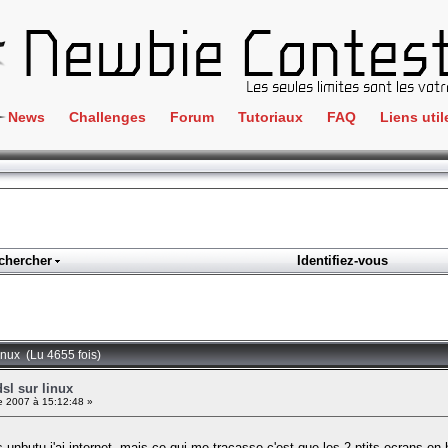
News
Challenges
Forum
Tutoriaux
FAQ
Liens util
Crackme
IRC
ClientSide
Newbi
Cryptographie
Liens
Forensics
chercher
Identifiez-vous
Parten
Hacking
Régle
Logique
Goodi
Programmation
inux (Lu 4655 fois)
L'incu
Stéganographie
sl sur linux
 2007 à 15:12:48 »
Wargame
Tous les challenges
s unbutu j'ai internet, mais ce qui me tracasse c'est que les 2 ptits ecrans en