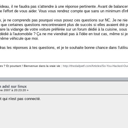
 rideau, il ne faudra pas s'attendre à une réponse pertinente. Avant de balan
re l'effort de vous aider. Vous vous rendrez compte que sans un minimum d'inf
e, je ne comprends pas pourquoi vous posez ces questions sur NC. Je ne nie p
que certaines questions rencontreraient plus de succès si elles avaient ét
re la vidange de votre voiture préférée sur un forum dédié à la cuisine, sou
dié à l'automobile ? Ça ne me viendrait pas à l'idée en tout cas, même si je
 même véhicule que moi.
ras les réponses à tes questions, et je te souhaite bonne chance dans l'utilis
es ? Et pourtant ! Bienvenue dans la vraie vie :
http://thedailywtf.com/Articles/So-You-Hacked-Our
 adsl sur linux
e 2007 à 20:23:20 »
t qui n'est pas connecté.