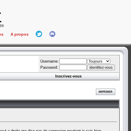
es
A propos
L'équipe
e Connect
Hall Of Fame
Username:
Password:
Inscrivez-vous
aires
ment
IMPRIMER
es
bateur
 haut a droite me dise pas de connexion pourtant je suis bien