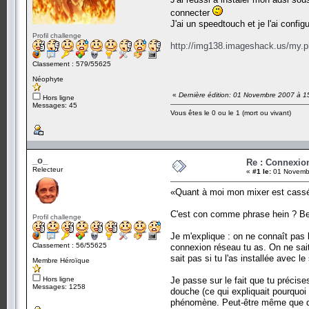
connecter
J'ai un speedtouch et je l'ai config
Profil challenge
http://img138.imageshack.us/my
Classement : 579/55625
Néophyte
«
Dernière édition: 01 Novembre 2007 à 1
Hors ligne
Messages: 45
Vous êtes le 0 ou le 1 (mort ou vivant)
_o_
Re : Connexion
Relecteur
«
#1 le:
01 Novembr
«Quant à moi mon mixer est cassé.
C'est con comme phrase hein ? Be
Profil challenge
Je m'explique : on ne connaît pas 
Classement : 56/55625
connexion réseau tu as. On ne sait 
sait pas si tu l'as installée avec 
Membre Héroïque
Hors ligne
Je passe sur le fait que tu précise
Messages: 1258
douche (ce qui expliquait pourquoi 
phénomène. Peut-être même que de 