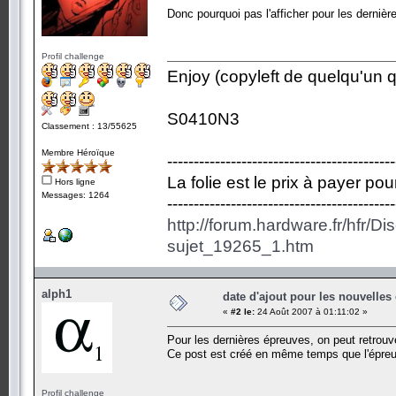
Donc pourquoi pas l'afficher pour les dernièr
Profil challenge
Enjoy (copyleft de quelqu'un qu
S0410N3
Classement : 13/55625
Membre Héroïque
-------------------------------------------
La folie est le prix à payer po
Hors ligne
Messages: 1264
-------------------------------------------
http://forum.hardware.fr/hfr/D
sujet_19265_1.htm
alph1
date d'ajout pour les nouvelles
«
#2 le:
24 Août 2007 à 01:11:02 »
Pour les dernières épreuves, on peut retrouv
Ce post est créé en même temps que l'épreu
Profil challenge