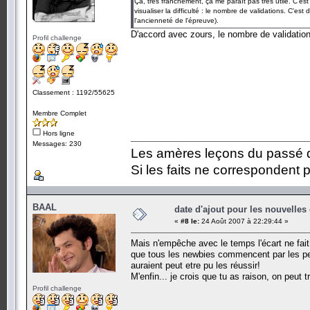
Ça, très franchement, ça me paraît pas très utile. C'e
visualiser la difficulté : le nombre de validations. C'es
l'ancienneté de l'épreuve).
D'accord avec zours, le nombre de validation 
Profil challenge
Classement : 1192/55625
Membre Complet
Hors ligne
Messages: 230
Les amères leçons du passé do
Si les faits ne correspondent p
BAAL
date d'ajout pour les nouvelles
«
#8 le:
24 Août 2007 à 22:29:44 »
Mais n'empêche avec le temps l'écart ne fait
que tous les newbies commencent par les peti
auraient peut etre pu les réussir!
M'enfin... je crois que tu as raison, on peut t
Profil challenge