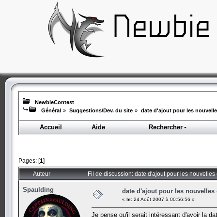
NewbieContest
Général
»
Suggestions/Dev. du site
»
date d'ajout pour les nouvell
Accueil
Aide
Rechercher
Pages: [
1
]
Auteur
Fil de discussion: date d'ajout pour les nouvelle
Spaulding
date d'ajout pour les nouvelles
«
le:
24 Août 2007 à 00:56:56 »
Je pense qu'il serait intéressant d'avoir la 