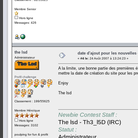
Membre Senior
Hors ligne
Messages: 426
the lsd
date d'ajout pour les nouvelles
Administrateur
«
#4 le:
24 Août 2007 à 13:24:23 »
A la limite, une bonne partie des premières
mettre la date de création du site pour les pr
Profil challenge
Enjoy
The lsd
Classement : 199/55625
Membre Héroïque
Newbie Contest Staff :
Hors ligne
The lsd - Th3_l5D (IRC)
Messages: 3102
Statut :
poulping for fun & profit
Administrateur