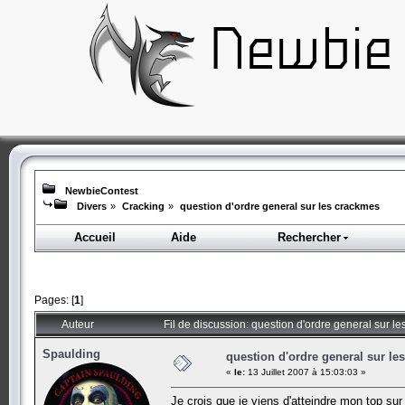
NewbieContest
Divers
»
Cracking
»
question d'ordre general sur les crackmes
Accueil
Aide
Rechercher
Pages: [
1
]
Auteur
Fil de discussion: question d'ordre general sur l
Spaulding
question d'ordre general sur le
«
le:
13 Juillet 2007 à 15:03:03 »
Je crois que je viens d'atteindre mon top sur