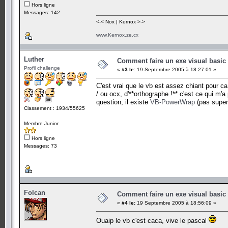
Hors ligne
Messages: 142
<-< Nox | Kernox >->
www.Kernox.ze.cx
Luther
Comment faire un exe visual basi
Profil challenge
«
#3 le:
19 Septembre 2005 à 18:27:01 »
C'est vrai que le vb est assez chiant pour ca
/ ou ocx, d'**orthographe !** c'est ce qui m'
question, il existe
VB-PowerWrap
(pas super 
Classement : 1934/55625
Membre Junior
Hors ligne
Messages: 73
Folcan
Comment faire un exe visual basi
«
#4 le:
19 Septembre 2005 à 18:56:09 »
Ouaip le vb c'est caca, vive le pascal