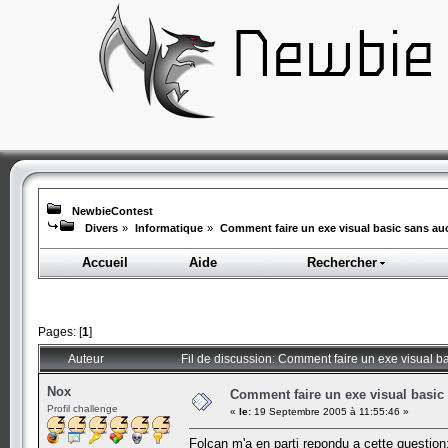
NewbieContest
Divers
»
Informatique
»
Comment faire un exe visual basic sans 
Accueil
Aide
Rechercher
Pages: [
1
]
Auteur
Fil de discussion: Comment faire un exe visual
Nox
Comment faire un exe visual basi
Profil challenge
«
le:
19 Septembre 2005 à 11:55:46 »
Folcan m'a en parti repondu a cette question