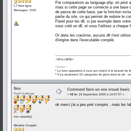
Par comparaison au language php, on peut a
Hors ligne
mais si cette page se connecte a une base d
Messages: 1520
de passe de cette base, par la fonction inclu
partie du site, ce qui permet de reduire le co
Pareil pour les dll, si par exemple dans vot
vous créé un dll, et vous l'utilisez a chaque
Or dans les crackme, aucuns dll n'est utilisé
d'origine dans l'executable compilé.
-=[FoLc@N]=-
Citation :
* Le futur appartient à ceux qui croient à la beauté de 
* Il y'a seulement 10 categories de gens dans la vie : ce
Nox
Comment faire un exe visual basi
Profil challenge
«
#2 le:
19 Septembre 2005 à 14:07:57 »
ok merci j'ai a peu pret compris , mais les la
non classé(e).
Membre Complet