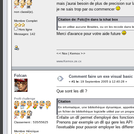
mais j'aurai besoin de plus de precision s
je ne sais trop par ou commencer
non classé(e).
Citation de: Folc@n dans la tchat box
Membre Complet
ba on utilise aucune librairies, ou on les recode dans 
Hors ligne
Merci d'avance pour votre aide future
Messages: 142
<-< Nox | Kernox >->
www.Kernox.ze.cx
Folcan
Comment faire un exe visual basi
«
#1 le:
19 Septembre 2005 à 12:40:28 »
Que sont les dll ?
Profil challenge
Citation
En informatique, une bibliothèque dynamique, appelée
un fichier de bibliothèque logicielle utilisé par un pro
Enfaite un dll permet d'employé des fonction
Prenons par exemple un dll qui gere les API d
Classement : 535/55625
l'exetuable pour pouvoir employer les differen
Membre Héroïque