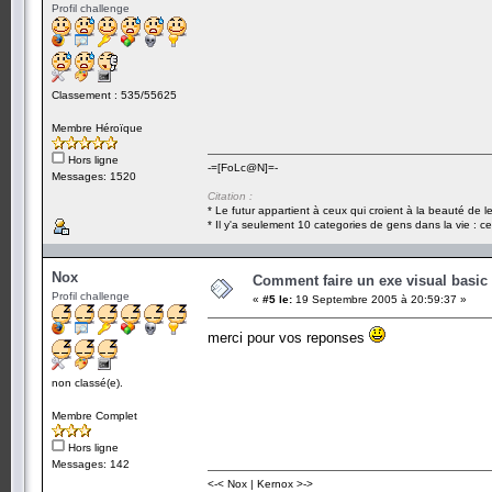
Profil challenge
Classement : 535/55625
Membre Héroïque
Hors ligne
-=[FoLc@N]=-
Messages: 1520
Citation :
* Le futur appartient à ceux qui croient à la beauté de 
* Il y'a seulement 10 categories de gens dans la vie : ce
Nox
Comment faire un exe visual basi
Profil challenge
«
#5 le:
19 Septembre 2005 à 20:59:37 »
merci pour vos reponses
non classé(e).
Membre Complet
Hors ligne
Messages: 142
<-< Nox | Kernox >->