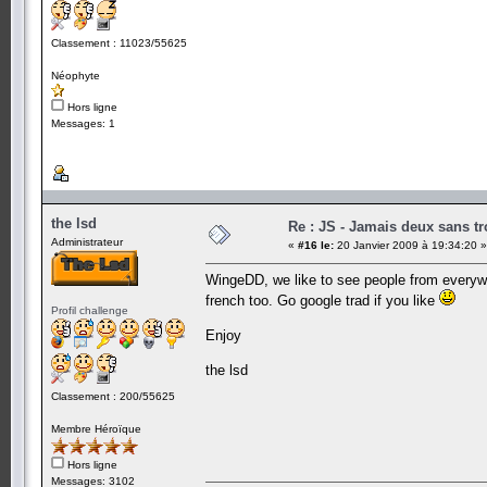
Classement : 11023/55625
Néophyte
Hors ligne
Messages: 1
the lsd
Re : JS - Jamais deux sans tr
Administrateur
«
#16 le:
20 Janvier 2009 à 19:34:20 »
WingeDD, we like to see people from everywh
french too. Go google trad if you like
Profil challenge
Enjoy
the lsd
Classement : 200/55625
Membre Héroïque
Hors ligne
Messages: 3102