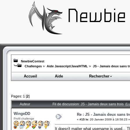
NewbieContest
Challenges
»
Aide Javascript/Java/HTML
»
JS - Jamais deux sans tr
Accueil
Aide
Rechercher
Pages:
1
[
2
]
Auteur
Fil de discussion: JS - Jamais deux sans trois (L
WingeDD
Re : JS - Jamais deux sans tr
Profil challenge
«
#15 le:
20 Janvier 2009 à 18:58:23 »
It doesn't matter what username is used... That