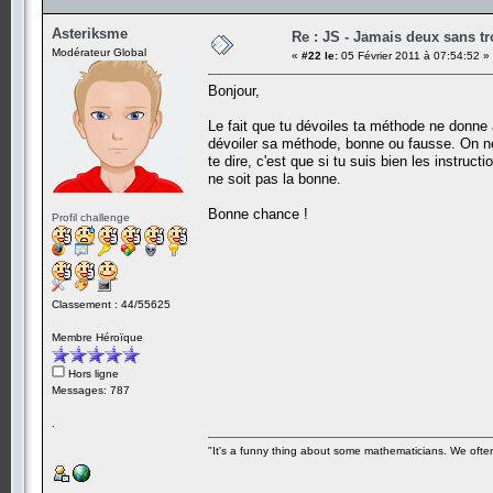
Asteriksme
Re : JS - Jamais deux sans tr
Modérateur Global
«
#22 le:
05 Février 2011 à 07:54:52 »
Bonjour,
Le fait que tu dévoiles ta méthode ne donne a
dévoiler sa méthode, bonne ou fausse. On ne
te dire, c'est que si tu suis bien les instru
ne soit pas la bonne.
Bonne chance !
Profil challenge
Classement : 44/55625
Membre Héroïque
Hors ligne
Messages: 787
.
"It's a funny thing about some mathematicians. We often 