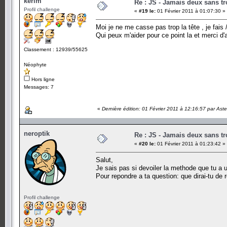
kerim
Re : JS - Jamais deux sans tr
Profil challenge
«
#19 le:
01 Février 2011 à 01:07:30 »
Moi je ne me casse pas trop la tête , je fais 
Qui peux m'aider pour ce point la et merci d'
Classement : 12939/55625
Néophyte
Hors ligne
Messages: 7
«
Dernière édition: 01 Février 2011 à 12:16:57 par Ast
neroptik
Re : JS - Jamais deux sans tr
«
#20 le:
01 Février 2011 à 01:23:42 »
Salut,
Je sais pas si devoiler la methode que tu a u
Pour repondre a ta question: que dirai-tu de r
Profil challenge