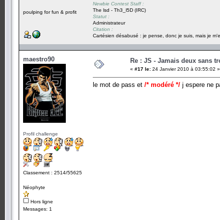
Newbie Contest Staff :
The lsd - Th3_l5D (IRC)
poulping for fun & profit
Statut :
Administrateur
Citation :
Cartésien désabusé : je pense, donc je suis, mais je m'e
maestro90
Re : JS - Jamais deux sans tr
«
#17 le:
24 Janvier 2010 à 03:55:02 »
le mot de pass et
/* modéré */
j espere ne pa
Profil challenge
Classement : 2514/55625
Néophyte
Hors ligne
Messages: 1