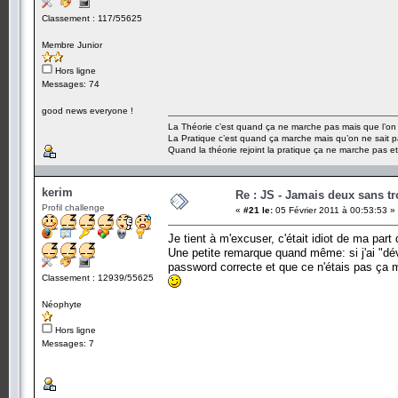
Classement : 117/55625
Membre Junior
Hors ligne
Messages: 74
good news everyone !
La Théorie c’est quand ça ne marche pas mais que l’on 
La Pratique c’est quand ça marche mais qu’on ne sait p
Quand la théorie rejoint la pratique ça ne marche pas e
kerim
Re : JS - Jamais deux sans tr
Profil challenge
«
#21 le:
05 Février 2011 à 00:53:53 »
Je tient à m'excuser, c'était idiot de ma part 
Une petite remarque quand même: si j'ai "dévo
password correcte et que ce n'étais pas ça 
Classement : 12939/55625
Néophyte
Hors ligne
Messages: 7