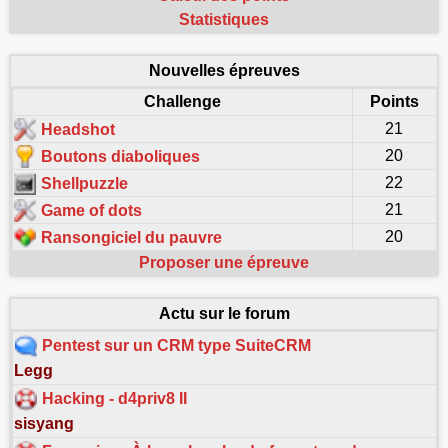
Statistiques
Nouvelles épreuves
Challenge
Points
21
Headshot
20
Boutons diaboliques
22
Shellpuzzle
21
Game of dots
20
Ransongiciel du pauvre
Proposer une épreuve
Actu sur le forum
Pentest sur un CRM type SuiteCRM
Legg
Hacking - d4priv8 II
sisyang