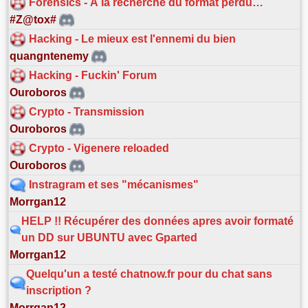
Forensics - À la recherche du format perdu…
#Z@tox#
Hacking - Le mieux est l'ennemi du bien
quangntenemy
Hacking - Fuckin' Forum
Ouroboros
Crypto - Transmission
Ouroboros
Crypto - Vigenere reloaded
Ouroboros
Instragram et ses "mécanismes"
Morrgan12
HELP !! Récupérer des données apres avoir formaté
un DD sur UBUNTU avec Gparted
Morrgan12
Quelqu'un a testé chatnow.fr pour du chat sans
inscription ?
Morrgan12