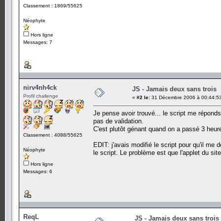
Classement : 1869/55625
Néophyte
Hors ligne
Messages: 7
nirv4nh4ck
JS - Jamais deux sans trois
Profil challenge
«
#2 le:
31 Décembre 2006 à 00:44:5
Je pense avoir trouvé... le script me répond
pas de validation.
C'est plutôt génant quand on a passé 3 heure
Classement : 4088/55625
EDIT: j'avais modifié le script pour qu'il me 
Néophyte
le script. Le problème est que l'applet du si
Hors ligne
Messages: 6
ReqL
JS - Jamais deux sans trois