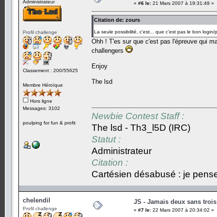
Administrateur
«
#6 le:
21 Mars 2007 à 19:31:49 »
Citation de: zours
La seule possibilité, c'est... que c'est pas le bon login
Profil challenge
Ohh ! T'es sur que c'est pas l'épreuve qui m
challengers
Enjoy
Classement : 200/55625
The lsd
Membre Héroïque
Hors ligne
Messages: 3102
Newbie Contest Staff :
poulping for fun & profit
The lsd - Th3_l5D (IRC)
Statut :
Administrateur
Citation :
Cartésien désabusé : je pense,
chelendil
JS - Jamais deux sans trois
Profil challenge
«
#7 le:
22 Mars 2007 à 20:34:02 »