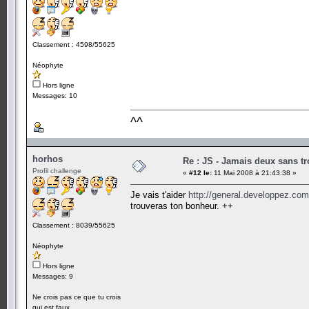
Classement : 4598/55625
Néophyte
Hors ligne
Messages: 10
^^
horhos
Re : JS - Jamais deux sans tr
Profil challenge
«
#12 le:
11 Mai 2008 à 21:43:38 »
Je vais t'aider
http://general.developpez.com
trouveras ton bonheur. ++
Classement : 8039/55625
Néophyte
Hors ligne
Messages: 9
Ne crois pas ce que tu crois
qui est faux.