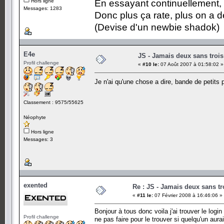
Hors ligne
En essayant continuellement, on
Messages: 1283
Donc plus ça rate, plus on a
(Devise d'un newbie shadok)
E4e
JS - Jamais deux sans trois
Profil challenge
«
#10 le:
07 Août 2007 à 01:58:02 »
Je n'ai qu'une chose a dire, bande de petits
Classement : 9575/55625
Néophyte
Hors ligne
Messages: 3
exented
Re : JS - Jamais deux sans tr
«
#11 le:
07 Février 2008 à 16:46:06 »
Bonjour à tous donc voila j'ai trouver le logi
Profil challenge
ne pas faire pour le trouver si quelqu'un aura