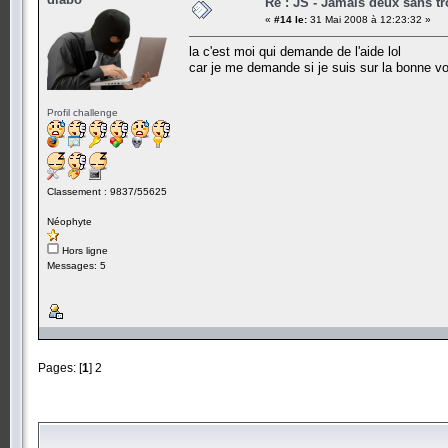
Re : JS - Jamais deux sans tr
«
#14 le:
31 Mai 2008 à 12:23:32 »
la c'est moi qui demande de l'aide lol
car je me demande si je suis sur la bonne vo
Profil challenge
Classement : 9837/55625
Néophyte
Hors ligne
Messages: 5
Pages: [
1
]
2