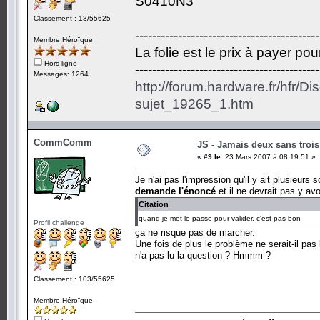
S0410N3
Classement : 13/55625
-------------------------------------------
Membre Héroïque
La folie est le prix à payer po
Hors ligne
-------------------------------------------
Messages: 1264
http://forum.hardware.fr/hfr/D
sujet_19265_1.htm
CommComm
JS - Jamais deux sans trois
«
#9 le:
23 Mars 2007 à 08:19:51 »
Je n'ai pas l'impression qu'il y ait plusieurs 
demande l'énoncé
et il ne devrait pas y av
Citation
quand je met le passe pour valider, c'est pas bon
Profil challenge
ça ne risque pas de marcher.
Une fois de plus le problème ne serait-il pas
n'a pas lu la question ? Hmmm ?
Classement : 103/55625
Membre Héroïque