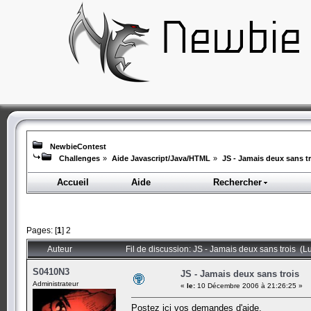
NewbieContest
Challenges
»
Aide Javascript/Java/HTML
»
JS - Jamais deux sans tr
Accueil
Aide
Rechercher
Pages: [
1
]
2
Auteur
Fil de discussion: JS - Jamais deux sans trois (L
S0410N3
JS - Jamais deux sans trois
Administrateur
«
le:
10 Décembre 2006 à 21:26:25 »
Postez ici vos demandes d'aide.