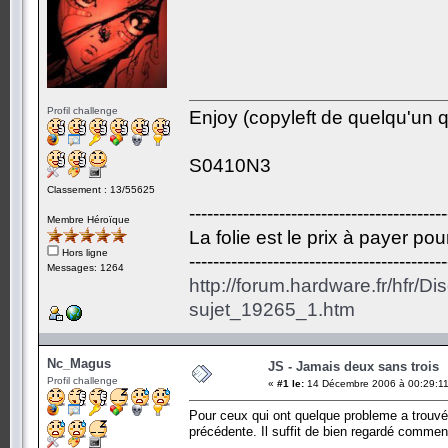
Profil challenge
Enjoy (copyleft de quelqu'un qu
S0410N3
Classement : 13/55625
-------------------------------------------
Membre Héroïque
La folie est le prix à payer po
Hors ligne
-------------------------------------------
Messages: 1264
http://forum.hardware.fr/hfr/D
sujet_19265_1.htm
Nc_Magus
JS - Jamais deux sans trois
Profil challenge
«
#1 le:
14 Décembre 2006 à 00:29:11
Pour ceux qui ont quelque probleme a trouvé 
précédente. Il suffit de bien regardé comment 