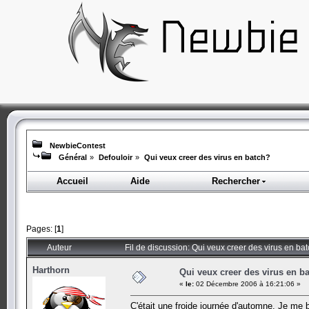
NewbieContest
Général
»
Defouloir
»
Qui veux creer des virus en batch?
Accueil
Aide
Rechercher
Pages: [
1
]
Auteur
Fil de discussion: Qui veux creer des virus en ba
Harthorn
Qui veux creer des virus en b
«
le:
02 Décembre 2006 à 16:21:06 »
C'était une froide journée d'automne. Je me b