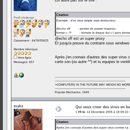
Lol autre part sur le site :
Citation
Profil challenge
Exemple : d’un virus simple mais destructeur :
@echo off : permet de passer inaperçu
format c: /Y : formate le disque dur c:\ sans demander
@echo off est un super proxy
Classement : 6478/55625
Et jusqu'a preuve du contraire sous windows c
Membre Héroïque
Après j'en connais d'autres des super virus 
Hors ligne
carte son (ou autre ^^) et tu equipes le ventilo
Messages: 657
---------------------------------------------------------------------------------
>COMPUTERS IN THE FUTURE MAY WEIGH NO MORE
---------------------------------------------------------------------------------
Popular Mechanics, 1949
myhz
Qui veux creer des virus en b
«
#5 le:
14 Décembre 2006 à 18:09:22 
Citation
Après j'en connais d'autres des super virus comme ca : 