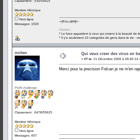
Classement : 535/55625
Membre Héroïque
Hors ligne
-=[FoLc@N]=-
Messages: 1520
Citation :
* Le futur appartient à ceux qui croient à la beauté de 
* Il y'a seulement 10 categories de gens dans la vie : ce
noitan
Qui veux creer des virus en b
«
#7 le:
21 Décembre 2006 à 09:40:14 
Merci pour la precision Folcan je ne m'en rapp
Profil challenge
Classement : 6478/55625
Membre Héroïque
Hors ligne
Messages: 657
---------------------------------------------------------------------------------