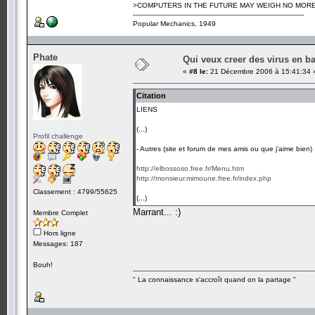
>COMPUTERS IN THE FUTURE MAY WEIGH NO MORE
---------------------------------------------------------------------------------
Popular Mechanics, 1949
Phate
Qui veux creer des virus en b
«
#8 le:
21 Décembre 2006 à 15:41:34 
Citation
LIENS
(...)
Profil challenge
- Autres (site et forum de mes amis ou que j’aime bien)
http://elbossoso.free.fr/Menu.htm
http://monsieur.mimoune.free.fr/index.php
Classement : 4799/55625
(...)
Marrant... :)
Membre Complet
Hors ligne
Messages: 187
Bouh!
" La connaissance s'accroît quand on la partage "