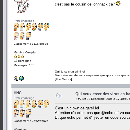
c'est pas le cousin de johnhack ça?
Profil challenge
Classement : 3116/55625
Membre Complet
Hors ligne
Messages: 135
Oui, je suis un criminel.
Mon crime est de vous surpasser, quelque chose que v
[The Mentor]
HNC
Qui veux creer des virus en b
Profil challenge
«
#2 le:
02 Décembre 2006 à 17:40:40 
C'est un clown ce gars! lol
Attention n'oubliez pas que @echo off va cache
Et que echo permet d'injecter un code sou
Classement : 3662/55625
Néophyte