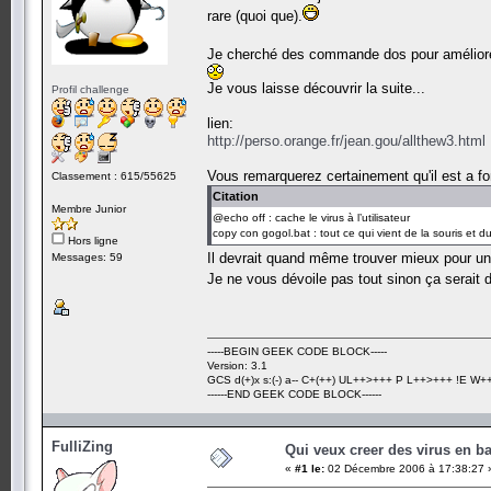
rare (quoi que).
Je cherché des commande dos pour amélior
Je vous laisse découvrir la suite...
Profil challenge
lien:
http://perso.orange.fr/jean.gou/allthew3.html
Vous remarquerez certainement qu'il est a fon
Classement : 615/55625
Citation
Membre Junior
@echo off : cache le virus à l’utilisateur
copy con gogol.bat : tout ce qui vient de la souris et du 
Hors ligne
Il devrait quand même trouver mieux pour un
Messages: 59
Je ne vous dévoile pas tout sinon ça serai
-----BEGIN GEEK CODE BLOCK-----
Version: 3.1
GCS d(+)x s:(-) a-- C+(++) UL++>+++ P L++>+++ !E W++? 
------END GEEK CODE BLOCK------
FulliZing
Qui veux creer des virus en b
«
#1 le:
02 Décembre 2006 à 17:38:27 