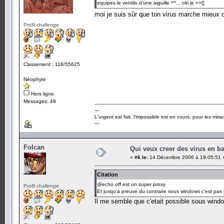
equipes le ventilo d'une aiguille ^^... oki je =>[]
moi je suis sûr que ton virus marche mieux 
Profil challenge
Classement : 118/55625
Néophyte
Hors ligne
Messages: 48
---
L'urgent est fait, l'impossible est en cours, pour les mirac
---
Folcan
Qui veux creer des virus en b
«
#6 le:
14 Décembre 2006 à 19:05:51 
Citation
@echo off est un super proxy
Profil challenge
Et jusqu'a preuve du contraire sous windows c'est pas p
Il me semble que c'etait possible sous wind