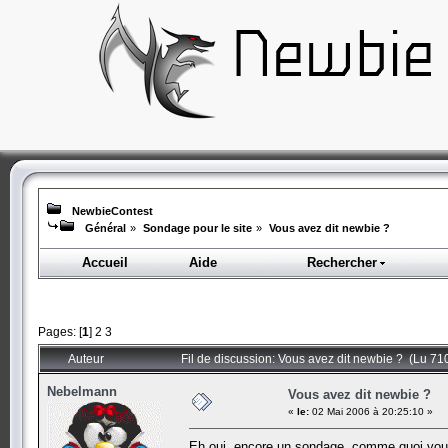
NewbieContest
Général
»
Sondage pour le site
»
Vous avez dit newbie ?
Accueil
Aide
Rechercher
Pages: [
1
]
2
3
Auteur
Fil de discussion: Vous avez dit newbie ? (Lu 710
Nebelmann
Vous avez dit newbie ?
«
le:
02 Mai 2006 à 20:25:10 »
Eh oui, encore un sondage, comme quoi vou