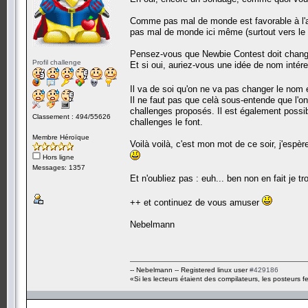
Comme pas mal de monde est favorable à l'ajo
pas mal de monde ici même (surtout vers le h
Pensez-vous que Newbie Contest doit change
Profil challenge
Et si oui, auriez-vous une idée de nom intér
Il va de soi qu'on ne va pas changer le nom 
Il ne faut pas que celà sous-entende que l'on
challenges proposés. Il est également possib
Classement : 494/55626
challenges le font.
Membre Héroïque
Voilà voilà, c'est mon mot de ce soir, j'es
Hors ligne
Messages: 1357
Et n'oubliez pas : euh... ben non en fait je tr
++ et continuez de vous amuser
Nebelmann
-- Nebelmann -- Registered linux user
#429186
«Si les lecteurs étaient des compilateurs, les posteurs fe