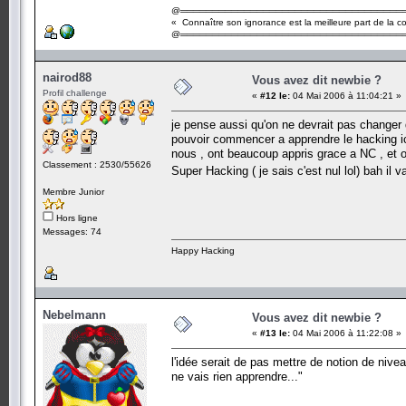
@═══════════════════════════════════
« Connaître son ignorance est la meilleure part de la 
@═══════════════════════════════════
nairod88
Vous avez dit newbie ?
Profil challenge
«
#12 le:
04 Mai 2006 à 11:04:21 »
je pense aussi qu'on ne devrait pas changer d
pouvoir commencer a apprendre le hacking ic
nous , ont beaucoup appris grace a NC , et 
Classement : 2530/55626
Super Hacking ( je sais c'est nul lol) bah il 
Membre Junior
Hors ligne
Messages: 74
Happy Hacking
Nebelmann
Vous avez dit newbie ?
«
#13 le:
04 Mai 2006 à 11:22:08 »
l'idée serait de pas mettre de notion de niv
ne vais rien apprendre..."