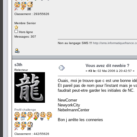
Classement : 293/55626
Membre Senior
Hors ligne
Messages: 307
Non au langage SMS !!!
http://sms.informatiquefrance.
s3th
Vous avez dit newbie ?
Relecteur
«
#3 le:
02 Mai 2006 à 20:42:57 »
Ouais, moi je trouve que c est une bonne id
Et pareil pas de nom pour l'instant mais je v
faudrait peut-etre garder les initiales de NC.
NewComer
NewyorkCity
NebelmannCenter
Profil challenge
Bon j arrête les conneries
Classement : 442/55626