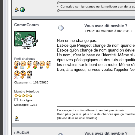
@═══════════════════════════════════
« Connaître son ignorance est la meilleure part de la 
@═══════════════════════════════════
CommComm
Vous avez dit newbie ?
«
#5 le:
03 Mai 2006 à 06:38:31 »
Non on ne change pas.
Est-ce que Peugeot change de nom quand el
Est-ce qu'on change de nom quand on devie
Un nom, c'est la base de l'identité. Même si 
Profil challenge
épreuves pédagogiques et des tuts de qualité
les newbies sur le bord de la route. Même s'
Bon, à la rigueur, si vous voulez l'appeler 
Classement : 103/55626
Membre Héroïque
Hors ligne
Messages: 1283
En essayant continuellement, on finit par réussir.
Donc plus ça rate, plus on a de chances que ça marche
(Devise d'un newbie shadok)
nAuDaR
Vous avez dit newbie ?