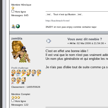
Membre Héroïque
Hors ligne
..\m/.. Tout n'est qu'illusion ..\m/..
Messages: 645
http://backtrack-fr.net/
3NJ0Y et non pas enjoy comme certaine tapz
zembla
Vous avez dit newbie ?
«
#4 le:
02 Mai 2006 à 21:54:36 »
C'est en effet une bonne idée !
Il est vrai que le nom n'est pas vraiment adé
Un nom plus généraliste et qui englobe les n
Je n'ais pas d'idée tout de suite comme ça 
Profil challenge
Classement : 1465/55626
Membre Complet
Hors ligne
Messages: 122