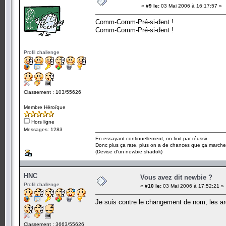
«
#9 le:
03 Mai 2006 à 16:17:57 »
Comm-Comm-Pré-si-dent !
Comm-Comm-Pré-si-dent !
Profil challenge
Classement : 103/55626
Membre Héroïque
Hors ligne
Messages: 1283
En essayant continuellement, on finit par réussir.
Donc plus ça rate, plus on a de chances que ça marche
(Devise d'un newbie shadok)
HNC
Vous avez dit newbie ?
Profil challenge
«
#10 le:
03 Mai 2006 à 17:52:21 »
Je suis contre le changement de nom, les 
Classement : 3663/55626