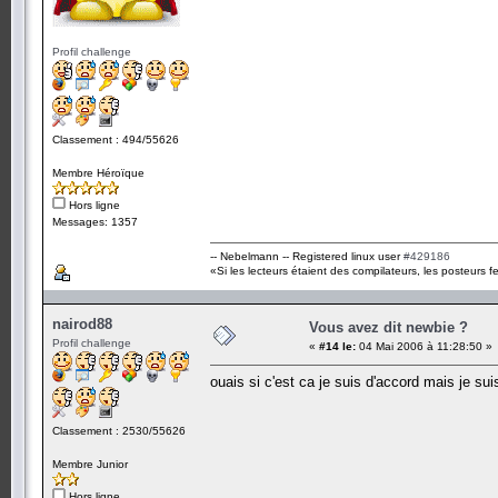
Profil challenge
Classement : 494/55626
Membre Héroïque
Hors ligne
Messages: 1357
-- Nebelmann -- Registered linux user
#429186
«Si les lecteurs étaient des compilateurs, les posteurs fe
nairod88
Vous avez dit newbie ?
Profil challenge
«
#14 le:
04 Mai 2006 à 11:28:50 »
ouais si c'est ca je suis d'accord mais je sui
Classement : 2530/55626
Membre Junior
Hors ligne