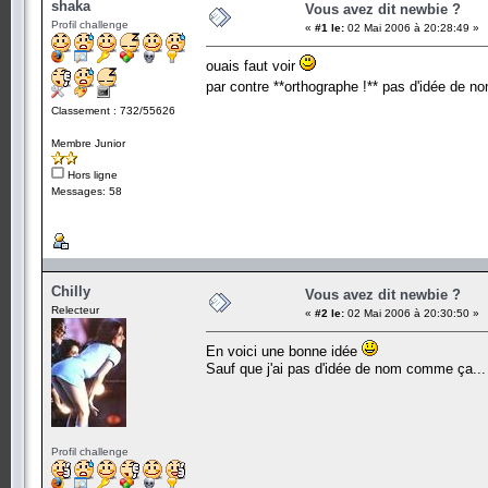
shaka
Vous avez dit newbie ?
Profil challenge
«
#1 le:
02 Mai 2006 à 20:28:49 »
ouais faut voir
par contre **orthographe !** pas d'idée de 
Classement : 732/55626
Membre Junior
Hors ligne
Messages: 58
Chilly
Vous avez dit newbie ?
Relecteur
«
#2 le:
02 Mai 2006 à 20:30:50 »
En voici une bonne idée
Sauf que j'ai pas d'idée de nom comme ça...
Profil challenge