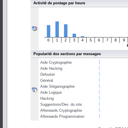
Activité de postage par heure
0
1
2
3
4
5
6
7
8
9
Popularité des sections par messages
Aide Cryptographie
Aide Hacking
Defouloir
Général
Aide Stéganographie
Aide Logique
Hacking
Suggestions/Dev. du site
Afterwards Cryptographie
Afterwards Programmation