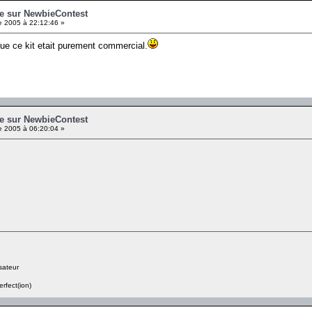
e sur NewbieContest
 2005 à 22:12:46 »
 que ce kit etait purement commercial.
e sur NewbieContest
 2005 à 06:20:04 »
sateur
erfect(ion)