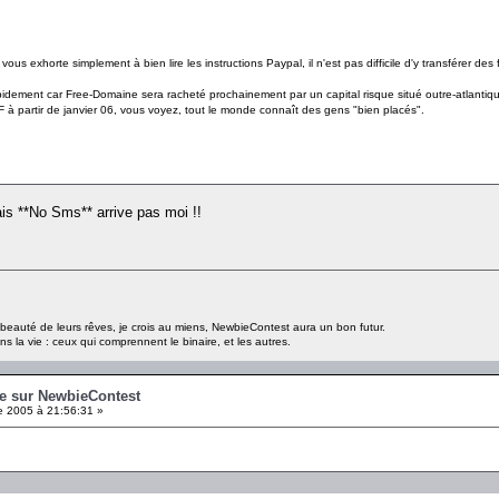
ous exhorte simplement à bien lire les instructions Paypal, il n'est pas difficile d'y transférer 
pidement car Free-Domaine sera racheté prochainement par un capital risque situé outre-atlantique 
à partir de janvier 06, vous voyez, tout le monde connaît des gens "bien placés".
ais **No Sms** arrive pas moi !!
a beauté de leurs rêves, je crois au miens, NewbieContest aura un bon futur.
s la vie : ceux qui comprennent le binaire, et les autres.
e sur NewbieContest
 2005 à 21:56:31 »