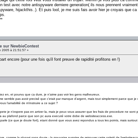
e un test avec notre antispyware derniere generation( ils nous prennent vraimen
yware, hijackthis..). Et puis lool, je me suis fais avoir hier je croyais que ca 
ps.
**
e sur NewbieContest
 2005 à 21:51:57 »
art encore (pour une fois qu'il font preuve de rapidité profitons en !)
tez en, et pourvu que ca dure, je n'aime pas voir les gens malheureux.
 me semble pas avoir precisé que c'etait par manque d'argent, mais tout simplement parce que je 
ous l'amabilité de m'instruire a ce sujet ?
epete je n'espere pas en arriver la, mais je peux vous assurer que les frais de procedure ne sont p
ra au plafond parce que son pc aura executé votre dobe de websiteaccess.exe.
parle (ce que je doute fort), etant donné que vous avez repondus a tous les points, mais surtou
 encore, comme la plupart sans doute - la mauvaise surprise de retrouver cette saleté de *website