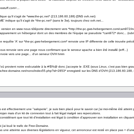
sstuff.com>...
dique qu'il s'agit de *www.the-pc.net* (213.186.60.188) (DNS ovh.net)
 indique qu'il s'agit de *the-pc.net* (sans le 3w), toujours chez ovh.net...
a version en www nous téléporte directement vers *http://the-pc.gws-hebergement.com/cam972/
 apparement un hébergeur dont un des membres de l'équipe se pseudote *cam972* donc... (rubri
une requête 'A' sur *the-pc.gws-hebergement.com* renvoie une IP differente de celle trouvée pré
ous renvoie vers une page nous confirmant que le serveur apache a bien été installé (erff...)
nvoie vers une page... d'un serveur OVH hmm
'où provient notre exécutable à la #!$%@ donc j'accepte le .EXE (sous Linux, c'est pas bien grav
//www.free-domaine.net/nonx/index55.php?id=2853* enregistré sur les DNS d'OVH (213.186.60.18
 est effectivement une "saloperie", je suis bien placé pour le savoir car j'ai moi-même été atteint p
 trojan mais d'un kit de connexion tout à fait légal malgré ses repercutions.
considérant que tout kit d'installation est légal à condition d'approuver son installation en cliquant 
 j'ai loué le trafic de Free-Domaine.
s une atteinte aux diverses législations en vigueur, cet annonceur est resté en place pas + d'u