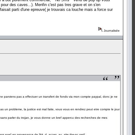
t pour des caves...). Menfin c'est pas tres grave et on s'en
faisait parti d'une epreuve( je trouvais ca louche mais a force sur
Journalisée
ne parviens pas a effectuer un transfert de fonds via mon compte paypal, donc je ne
as un probleme, la justice est mal faite, vous vous en rendrez peut etre compte le jour
t sans parler du trojan, je vous donne un bref appercu des recherches de mes
access.exe* en provenance de *kit_d_acces_au_site.the-pc.net*