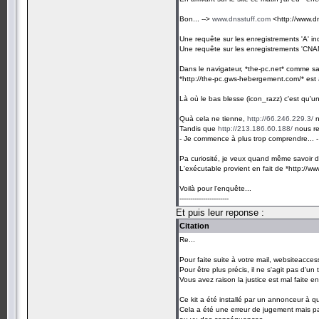
Bon... -->
www.dnsstuff.com
<http://www.dn
Une requête sur les enregistrements 'A' in
Une requête sur les enregistrements 'CNAME'
Dans le navigateur, *the-pc.net* comme s
*http://the-pc.gws-hebergement.com/* est
Là où le bas blesse (icon_razz) c'est qu'
Quà cela ne tienne,
http://66.246.229.3/
n
Tandis que
http://213.186.60.188/
nous re
- Je commence à plus trop comprendre... -
Pa curiosité, je veux quand même savoir d
L'exécutable provient en fait de *http:
Voilà pour l'enquête...
-----------------------
Et puis leur reponse :
Citation
Re...
Pour faite suite à votre mail, websiteaccess
Pour être plus précis, il ne s'agit pas d'un
Vous avez raison la justice est mal faite en
Ce kit a été installé par un annonceur à qui
Cela a été une erreur de jugement mais pa