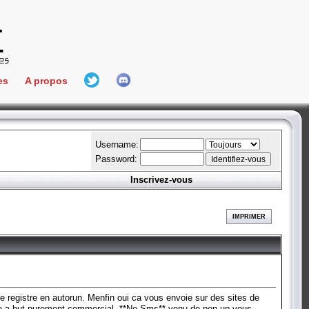
es
A propos
L'équipe
e Connect
Hall Of Fame
Username:
Password:
Inscrivez-vous
aires
ment
IMPRIMER
es
bateur
 de registre en autorun. Menfin oui ca vous envoie sur des sites de
comme a but purement commercial, **No Sms** venu de pop up vous