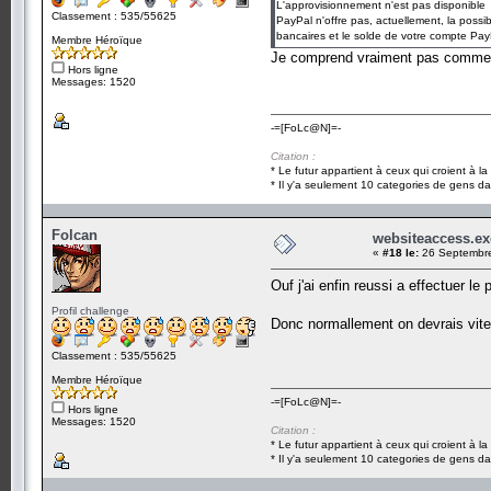
L'approvisionnement n'est pas disponible
Classement : 535/55625
PayPal n'offre pas, actuellement, la possi
bancaires et le solde de votre compte Pay
Membre Héroïque
Je comprend vraiment pas comment
Hors ligne
Messages: 1520
-=[FoLc@N]=-
Citation :
* Le futur appartient à ceux qui croient à l
* Il y'a seulement 10 categories de gens dan
Folcan
websiteaccess.ex
«
#18 le:
26 Septembre
Ouf j'ai enfin reussi a effectuer le 
Profil challenge
Donc normallement on devrais vite 
Classement : 535/55625
Membre Héroïque
-=[FoLc@N]=-
Hors ligne
Messages: 1520
Citation :
* Le futur appartient à ceux qui croient à l
* Il y'a seulement 10 categories de gens dan