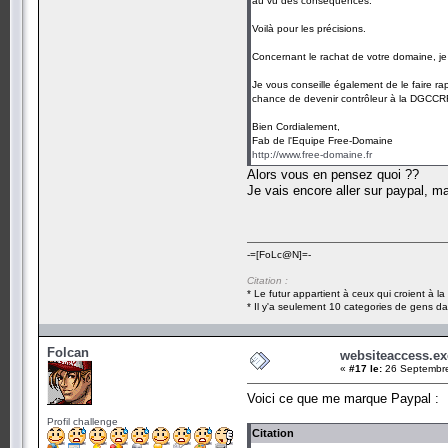
au vu des conséquences.
Voilà pour les précisions.
Concernant le rachat de votre domaine, je v
Je vous conseille également de le faire ra
chance de devenir contrôleur à la DGCCRF 
Bien Cordialement,
Fab de l'Equipe Free-Domaine
http://www.free-domaine.fr
Alors vous en pensez quoi ??
Je vais encore aller sur paypal, m
-=[FoLc@N]=-
Citation :
* Le futur appartient à ceux qui croient à l
* Il y'a seulement 10 categories de gens dan
Folcan
websiteaccess.ex
«
#17 le:
26 Septembre
Voici ce que me marque Paypal :
Profil challenge
Citation