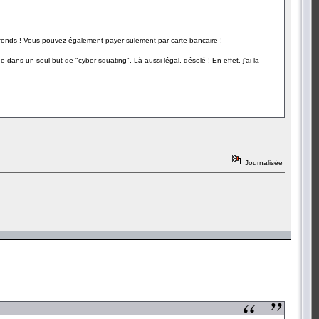
des fonds ! Vous pouvez également payer sulement par carte bancaire !
dans un seul but de "cyber-squating". Là aussi légal, désolé ! En effet, j'ai la
Journalisée