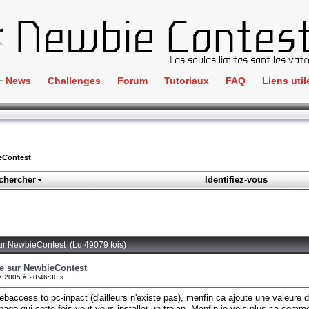
News
Challenges
Forum
Tutoriaux
FAQ
Liens util
Crackme
IRC
ClientSide
Newbi
Cryptographie
Liens
eContest
Forensics
chercher
Identifiez-vous
Parten
Hacking
Régle
Logique
Goodi
Programmation
sur NewbieContest (Lu 49079 fois)
L'incu
Stéganographie
e sur NewbieContest
 2005 à 20:46:30 »
Wargame
 :webaccess to pc-inpact (d'ailleurs n'existe pas), menfin ca ajoute une valeure
Tous les challenges
e page qui cette fois veut vous installer un trojan. Menfin je vois plus ca 