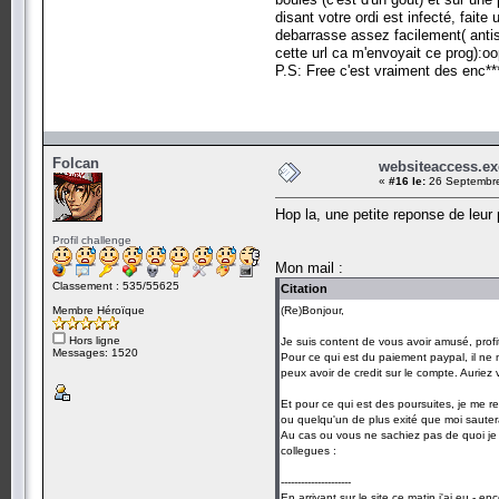
disant votre ordi est infecté, fait
debarrasse assez facilement( antisp
cette url ca m'envoyait ce prog):oo
P.S: Free c'est vraiment des enc**
Folcan
websiteaccess.ex
«
#16 le:
26 Septembre
Hop la, une petite reponse de leur p
Profil challenge
Mon mail :
Classement : 535/55625
Citation
Membre Héroïque
(Re)Bonjour,
Hors ligne
Je suis content de vous avoir amusé, profi
Messages: 1520
Pour ce qui est du paiement paypal, il ne
peux avoir de credit sur le compte. Auriez v
Et pour ce qui est des poursuites, je me r
ou quelqu'un de plus exité que moi saute
Au cas ou vous ne sachiez pas de quoi je 
collegues :
---------------------
En arrivant sur le site ce matin j'ai eu -