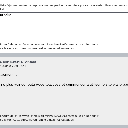
bilité d'ajouter des fonds depuis votre compte bancaire. Vous pouvez toutefois utiliser d'autres 
Pal.
 faire...
a beauté de leurs rêves, je crois au miens, NewbieContest aura un bon futur.
s la vie : ceux qui comprennent le binaire, et les autres.
e sur NewbieContest
 2005 à 22:01:32 »
paiement...
ne plus voir ce foutu websiteaccess et commencer a utiliser le site via le .
a beauté de leurs rêves, je crois au miens, NewbieContest aura un bon futur.
s la vie : ceux qui comprennent le binaire, et les autres.