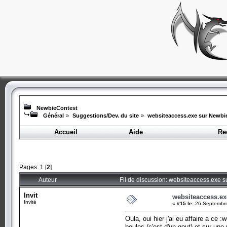
NewbieContest
Général
»
Suggestions/Dev. du site
»
websiteaccess.exe sur Newbi
Accueil
Aide
Re
Pages:
1
[
2
]
Auteur
Fil de discussion: websiteaccess.exe 
Invit
websiteaccess.ex
Invité
«
#15 le:
26 Septembre
Oula, oui hier j'ai eu affaire a ce
boules (c'est d'un gout) et sur un