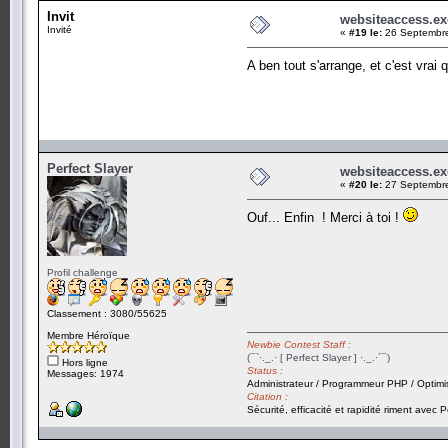
Invit
websiteaccess.ex
Invité
«
#19 le:
26 Septembre
A ben tout s'arrange, et c'est vrai
Perfect Slayer
websiteaccess.ex
«
#20 le:
27 Septembre
Ouf... Enfin ! Merci à toi !
Profil challenge
Classement : 3080/55625
Membre Héroïque
Newbie Contest Staff :
(¯`·._.· [ Perfect Slayer ] ·._.·´¯)
Hors ligne
Status :
Messages: 1974
Administrateur / Programmeur PHP / Optimi
Citation :
Sécurité, efficacité et rapidité riment avec P