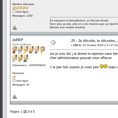
Membre Héroïque
Hors ligne
Messages: 1283
En essayant continuellement, on finit par réussir.
Donc plus ça rate, plus on a de chances que ça marche
(Devise d'un newbie shadok)
2eREP
JS - Je décode, tu décodes...
Profil challenge
«
#29 le:
25 Octobre 2005 à 17:47:43
oui je suis dsl j ai donne la reponse sans fai
cher administrateur pouvait vous effacez
Classement : 33656/55625
J ai pas fais expres je vous jure
:oops:
Néophyte
Hors ligne
Messages: 24
Pages:
1
[
2
]
3
4
5