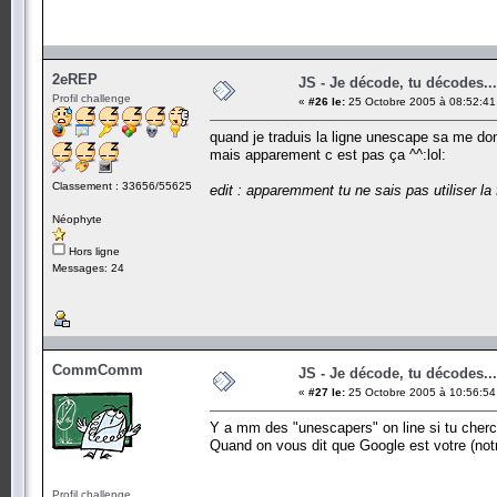
2eREP
JS - Je décode, tu décodes...
Profil challenge
«
#26 le:
25 Octobre 2005 à 08:52:41
quand je traduis la ligne unescape sa me don
mais apparement c est pas ça ^^:lol:
Classement : 33656/55625
edit : apparemment tu ne sais pas utiliser la 
Néophyte
Hors ligne
Messages: 24
CommComm
JS - Je décode, tu décodes...
«
#27 le:
25 Octobre 2005 à 10:56:54
Y a mm des "unescapers" on line si tu cher
Quand on vous dit que Google est votre (notr
Profil challenge