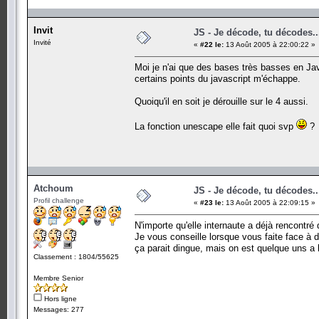
Invit
JS - Je décode, tu décodes..
Invité
«
#22 le:
13 Août 2005 à 22:00:22 »
Moi je n'ai que des bases très basses en Jav
certains points du javascript m'échappe.
Quoiqu'il en soit je dérouille sur le 4 aussi.
La fonction unescape elle fait quoi svp
?
Atchoum
JS - Je décode, tu décodes..
Profil challenge
«
#23 le:
13 Août 2005 à 22:09:15 »
N'importe qu'elle internaute a déjà rencontré 
Je vous conseille lorsque vous faite face à 
ça parait dingue, mais on est quelque uns a le
Classement : 1804/55625
Membre Senior
Hors ligne
Messages: 277