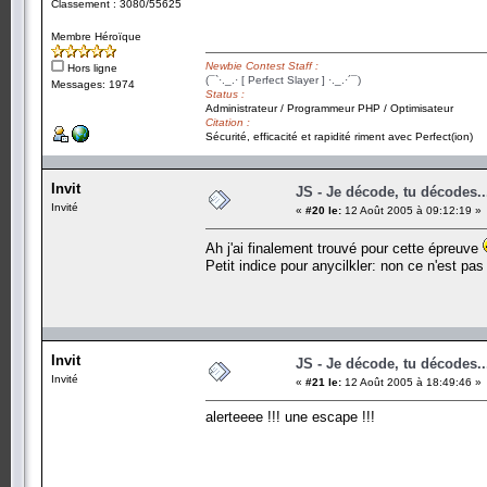
Classement : 3080/55625
Membre Héroïque
Newbie Contest Staff :
Hors ligne
(¯`·._.· [ Perfect Slayer ] ·._.·´¯)
Messages: 1974
Status :
Administrateur / Programmeur PHP / Optimisateur
Citation :
Sécurité, efficacité et rapidité riment avec Perfect(ion)
Invit
JS - Je décode, tu décodes..
Invité
«
#20 le:
12 Août 2005 à 09:12:19 »
Ah j'ai finalement trouvé pour cette épreuve
Petit indice pour anycilkler: non ce n'est pas
Invit
JS - Je décode, tu décodes..
Invité
«
#21 le:
12 Août 2005 à 18:49:46 »
alerteeee !!! une escape !!!