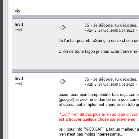
Invit
JS - Je décode, tu décodes..
Invité
«
#24 le:
14 Août 2005 à 07:38:13 »
Je l'ai fait pour nb.toString la seule chose q
Enfin de toute façon je crois avoir trouver 
Invit
JS - Je décode, tu décodes..
Invité
«
#25 le:
14 Août 2005 à 08:24:56 »
ouais, pour bien comprendre, faut déjà compr
(google!) et avoir une idée de ce à quoi corr
et ouais, tout simplement chercher un tuto qu
*Edit* n'en dit pas plus tu en as bien dit c
est a trouver quelque chose par elle-meme .
ps : pour info "%C0%AF" a fait un malheur à sa
n'en n'est pas moins interressante...