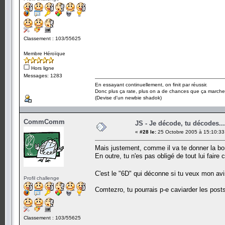
Classement : 103/55625
Membre Héroïque
Hors ligne
Messages: 1283
En essayant continuellement, on finit par réussir.
Donc plus ça rate, plus on a de chances que ça marche
(Devise d'un newbie shadok)
CommComm
JS - Je décode, tu décodes...
«
#28 le:
25 Octobre 2005 à 15:10:33
Mais justement, comme il va te donner la bon
En outre, tu n'es pas obligé de tout lui faire
C'est le "6D" qui déconne si tu veux mon av
Profil challenge
Comtezro, tu pourrais p-e caviarder les pos
Classement : 103/55625