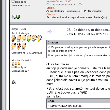
Newbie Contest Staff :
Hors ligne
(¯`·._.· [ Perfect Slayer ] ·._.·´¯)
Messages: 1974
Status :
Administrateur / Programmeur PHP / Optimisateur
Citation :
Sécurité, efficacité et rapidité riment avec Perfect(ion)
anycilkler
JS - Je décode, tu décodes..
Profil challenge
«
#17 le:
12 Juin 2005 à 12:22:18 »
Citation
+1 En plus, on dirait que tu passes plus de temps sur le
Tu codes quoi en php ?
Classement : 34711/55625
Sinon pour le lien, j'ai passé un p'tit temps avant d'e
Membre Complet
ok sa fait plaisir.
Hors ligne
en php je code rien je connais juste tres bien
Messages: 127
Surtout que je suis pas en vacances donc po
EDIT:j'ai trouvé ou était marqué le mot de pas
donc j'aimerais savoir ou je pourrais voir sa.
merci.
PS: si c'est pas sa arrété moi tout de suite
EDIT 2:je trouve pas le %6D
sa me fait
Code:
HE&#40;%6D&#41;1413K16