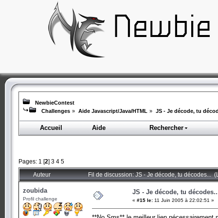
NewbieContest
Challenges
»
Aide Javascript/Java/HTML
»
JS - Je décode, tu décod
Accueil
Aide
Rechercher
Pages:
1
[
2
]
3
4
5
Auteur
Fil de discussion: JS - Je décode, tu décodes... 
zoubida
JS - Je décode, tu décodes..
Profil challenge
«
#15 le:
11 Juin 2005 à 22:02:51 »
**No Sms** le meilleur lien nécessairement m