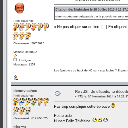
Citation de: Nightshot le 18 Juillet 2013 à 13:27:
si un modérateur qui passait par la pouvait restaurer
Profil challenge
« Ne pas cliquer sur ce lien. [...] En cliquan
Classement : 56/55625
Membre Héroïque
Hors ligne
Messages: 1258
Les épreuves de hack de NC sont trop faciles ? Et pourt
demoviachex
Re : JS - Je décode, tu décode
Profil challenge
«
#72 le:
06 Novembre 2014 à 04:21:3
Pas trop compliqué cette épreuve
Petite aide
Classement : 6122/55625
Hubert Felix Thiéfaine
Néophyte