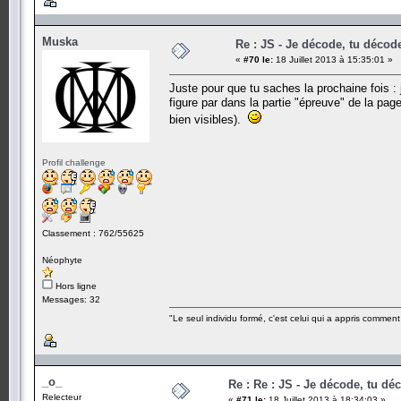
Muska
Re : JS - Je décode, tu décode
«
#70 le:
18 Juillet 2013 à 15:35:01 »
Juste pour que tu saches la prochaine fois : j
figure par dans la partie "épreuve" de la pa
bien visibles).
Profil challenge
Classement : 762/55625
Néophyte
Hors ligne
Messages: 32
"Le seul individu formé, c'est celui qui a appris commen
_o_
Re : Re : JS - Je décode, tu déc
Relecteur
«
#71 le:
18 Juillet 2013 à 18:34:03 »