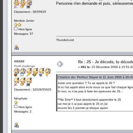
Personne n'en demande et puis, sérieusement,
Classement : 36/55625
Membre Junior
Hors ligne
Messages: 57
ThunderLord
xaxas
Re : JS - Je décode, tu décode
Profil challenge
«
#61 le:
15 Décembre 2009 à 15:51:2
Citation de: Perfect Slayer le 11 Juin 2005 à 20:4
Juste une question ? Tu as appris le JS ?
Si tu l'as apprit alors écris nous ce que fait chaque li
Classement : 32029/55625
Si non, tu n'as pas à faire les epreuves de JS...
Néophyte
**No Sms** il faut absolument apprendre le JS
car moi je n ai pas appris le JS et j'ai
Hors ligne
trouver les 2 premier je bloque apres
Messages: 2