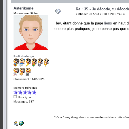
Asteriksme
Re : JS - Je décode, tu décode
Modérateur Global
«
#65 le:
26 Août 2010 à 20:27:42 »
Hey, étant donné que la page
liens
en haut d
encore plus pratiques, je ne pense pas que 
Profil challenge
Classement : 44/55625
Membre Héroïque
Hors ligne
Messages: 787
.
"It's a funny thing about some mathematicians. We often 