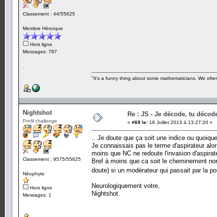
Classement : 44/55625
Membre Héroïque
Hors ligne
Messages: 787
.
"It's a funny thing about some mathematicians. We often 
Nightshot
Re : JS - Je décode, tu décode
Profil challenge
«
#69 le:
18 Juillet 2013 à 13:27:20 »
.. Je doute que ça soit une indice ou quoique 
Je connaissais pas le terme d'aspirateur alor
moins que NC ne redoute l'invasion d'aspirat
Classement : 9575/55625
Bref à moins que ca soit le cheminement no
doute) si un modérateur qui passait par la 
Néophyte
Neurologiquement votre,
Hors ligne
Nightshot.
Messages: 1