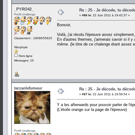
_PYRO42_
Re : JS - Je décode, tu décode
Profil challenge
«
#66 le:
22 Juin 2011 à 19:42:37 »
Bonsoir,
Voilà, j'ai résolu l'épreuve assez simplemen
Classement : 19096/55625
En d'autres thermes, j'aimerais savoir si il 
même. (le titre de ce chalenge étant assez ex
Néophyte
Hors ligne
Messages: 10
tarzanlefumeur
Re : JS - Je décode, tu décode
«
#67 le:
22 Juin 2011 à 19:58:54 »
Y a les afterwards pour pouvoir parler de l'
(L'étoile orange sur la page de l'épreuve)
Profil challenge