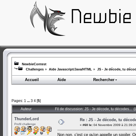
NewbieContest
Challenges
»
Aide Javascript/Java/HTML
»
JS - Je décode, tu décod
Accueil
Aide
Rechercher
Pages:
1
...
3
4
[
5
]
Auteur
Fil de discussion: JS - Je décode, tu décodes... 
ThunderLord
Re : JS - Je décode, tu décode
Profil challenge
«
#60 le:
04 Novembre 2009 à 21:39:2
Non non, c'est ce qu'on appelle un spoiler. Qu