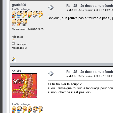
goule600
Re : JS - Je décode, tu décode
Profil challenge
«
#62 le:
25 Décembre 2009 à 14:12:3
Bonjour , euh j'arrive pas a trouver le pass ,
Classement : 14701/55625
Néophyte
Hors ligne
Messages: 3
selkis
Re : JS - Je décode, tu décode
«
#63 le:
25 Décembre 2009 à 16:00:1
as tu trouver le script ?
si oui, renseigne toi sur le language pour co
si non, cherche il est pas loin
Profil challenge