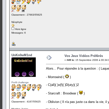
Classement : 27663/55625
Néophyte
Hors ligne
Messages: 6
UnKn0wM1nd
Vos Jeux Vidéos Préférés
«
#49 le:
15 Septembre 2006 à 00:34:
Alors... Pour répondre à la question : ( Laqu
- Morrowind (
)
Profil challenge
- C(all)( )o(f)( )D(uty)( )2
- Starcraft : Broodwar (
)
- Oblivion ( Il n'a pas juste ca dans la vie, il 
Classement : 4167/55625
Membre Junior