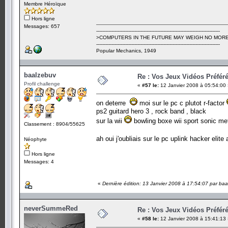
Membre Héroïque
Hors ligne
Messages: 657
---------------------------------------------------------------------------------
>COMPUTERS IN THE FUTURE MAY WEIGH NO MORE
---------------------------------------------------------------------------------
Popular Mechanics, 1949
baalzebuv
Re : Vos Jeux Vidéos Préfér
Profil challenge
«
#57 le:
12 Janvier 2008 à 05:54:00 
on deterre
moi sur le pc c plutot r-factor
ps2 guitard hero 3 , rock band , black
sur la wii
bowling boxe wii sport sonic me
Classement : 8904/55625
ah oui j'oubliais sur le pc uplink hacker elite
Néophyte
Hors ligne
Messages: 4
«
Dernière édition: 13 Janvier 2008 à 17:54:07 par ba
neverSummeRed
Re : Vos Jeux Vidéos Préfér
«
#58 le:
12 Janvier 2008 à 15:41:13 