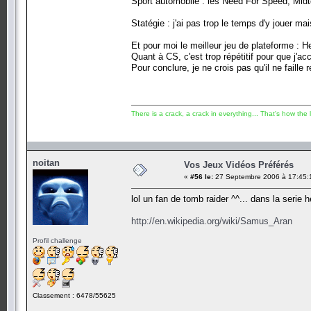
Sport automobile : les Need For Speed, Mid
Statégie : j'ai pas trop le temps d'y jouer ma
Et pour moi le meilleur jeu de plateforme : H
Quant à CS, c'est trop répétitif pour que j'ac
Pour conclure, je ne crois pas qu'il ne faille
There is a crack, a crack in everything... That's how the l
noitan
Vos Jeux Vidéos Préférés
«
#56 le:
27 Septembre 2006 à 17:45:
lol un fan de tomb raider ^^... dans la serie
http://en.wikipedia.org/wiki/Samus_Aran
Profil challenge
Classement : 6478/55625