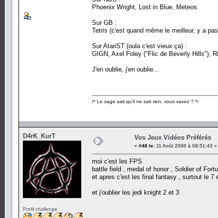
Phoenix Wright, Lost in Blue, Meteos.
Sur GB :
Tetris (c'est quand même le meilleur, y a pas
Sur AtariST (oula c'est vieux ça) :
GIGN, Axel Foley ("Flic de Beverly Hills"), Ri
J'en oublie, j'en oublie...
/* Le sage sait qu'il ne sait rien, vous savez ? */
D4rK_KurT
Vos Jeux Vidéos Préférés
«
#48 le:
11 Août 2006 à 08:51:43 »
moi c'est les FPS
battle field , medal of honor , Soldier of Fort
et apres c'est les final fantasy , surtout le 7
et j'oublier les jedi knight 2 et 3
Profil challenge