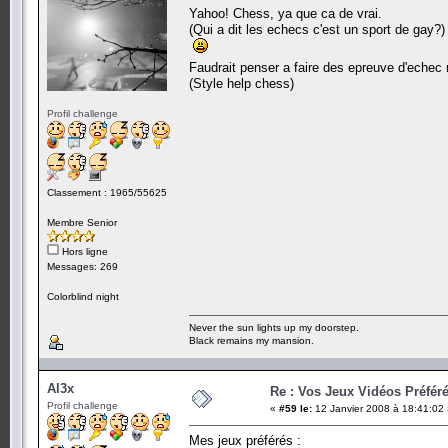
Yahoo! Chess, ya que ca de vrai.
(Qui a dit les echecs c'est un sport de gay?)
Faudrait penser a faire des epreuve d'eche
(Style help chess)
Profil challenge
Classement : 1965/55625
Membre Senior
Hors ligne
Messages: 269
Colorblind night
Never the sun lights up my doorstep.
Black remains my mansion.
Al3x
Re : Vos Jeux Vidéos Préfér
Profil challenge
«
#59 le:
12 Janvier 2008 à 18:41:02 
Mes jeux préférés :