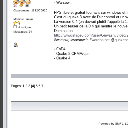
- Warsow :
Classement : 1132/55625
FPS libre et gratuit tournant sur windows et 
C'est du quake 3 avec de l'air control et un
Membre Junior
La version 0.4 (on devrait plutôt l'appelé la 1
Un petit teaser de la 0.4 qui montre le nou
Hors ligne
Domination :
Messages: 54
http://www.stage6.com/user/Guwashi/video/
#warsow, #warsow.fr, #warcho.net @quakenet
- CoD4
- Quake 3 CPMA/cpm
- Quake 4
Pages:
1
2
3
[
4
]
5
6
7
Powered by SMF 1.1.