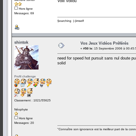
Voili Voilou
Hors ligne
Messages: 69
§earching |-|imself
shintok
Vos Jeux Vidéos Préférés
«
#50 le:
15 Septembre 2006 à 00:45:
need for speed hot pursuit sans nul doute pui
solid
Profil challenge
Classement : 1021/55625
Néophyte
Hors ligne
Messages: 20
"Connaître son ignorance est la meilleur part de la con