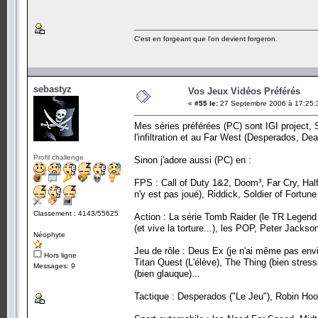
C'est en forgeant que l'on devient forgeron.
sebastyz
Vos Jeux Vidéos Préférés
«
#55 le:
27 Septembre 2006 à 17:25:
Mes séries préférées (PC) sont IGI project, S
l'infiltration et au Far West (Desperados, De
Profil challenge
Sinon j'adore aussi (PC) en :
FPS : Call of Duty 1&2, Doom³, Far Cry, Half
n'y est pas joué), Riddick, Soldier of Fortune
Classement : 4143/55625
Action : La série Tomb Raider (le TR Legend 
(et vive la torture...), les POP, Peter Jackso
Néophyte
Jeu de rôle : Deus Ex (je n'ai même pas envie
Hors ligne
Titan Quest (L'élève), The Thing (bien stres
Messages: 9
(bien glauque)...
Tactique : Desperados ("Le Jeu"), Robin Hoo