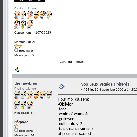
Profil challenge
Classement : 4167/55625
Membre Junior
Hors ligne
Messages: 69
§earching |-|imself
the newbies
Vos Jeux Vidéos Préférés
Profil challenge
«
#54 le:
16 Septembre 2006 à 14:25:
Pour moi ça sera:
-Oblivion
-fear
non classé(e).
-world of warcraft
-guildwars
Néophyte
-call of duty 2
-trackmania sunrise
Hors ligne
et pour finir sacred
Messages: 24