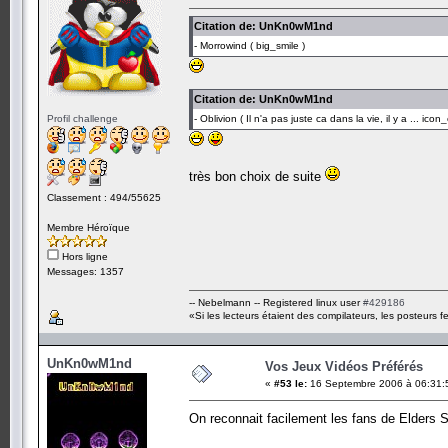
Citation de: UnKn0wM1nd
- Morrowind ( big_smile )
Citation de: UnKn0wM1nd
Profil challenge
- Oblivion ( Il n'a pas juste ca dans la vie, il y a ... ico
très bon choix de suite
Classement : 494/55625
Membre Héroïque
Hors ligne
Messages: 1357
-- Nebelmann -- Registered linux user
#429186
«Si les lecteurs étaient des compilateurs, les posteurs fe
UnKn0wM1nd
Vos Jeux Vidéos Préférés
«
#53 le:
16 Septembre 2006 à 06:31:
On reconnait facilement les fans de Elders 