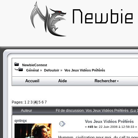
NewbieContest
Général
»
Defouloir
»
Vos Jeux Vidéos Préférés
Accueil
Aide
Rechercher
Pages:
1
2
3
[
4
]
5
6
7
Auteur
Fil de discussion: Vos Jeux Vidéos Préférés (Lu 
qntrqx
Vos Jeux Vidéos Préférés
«
#45 le:
22 Juin 2006 à 12:58:33 »
Hummm, civilization pour moi, du call to pow