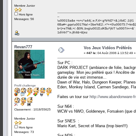
Membre Junior
Hors ligne
--
Messages: 56
\u0001Sa&e +n+c^a44(.:e.F,4+:g*b%D"<&,):6dC ;1i)!1
6Ba#+,gqe\u0017Na!-<3be%E2:.<*++0\u00075:7=kn$2
b<)+e7N&;+/.-$0N.;bvg\u001D,dK$u*(4/7 \u0007/r«=&'
1dV4r7'"n,(K4&+&)nz
Revan777
Vos Jeux Vidéos Préférés
«
#47 le:
04 Août 2006 à 13:52:49 »
Sur PC :
DARK PROJECT (ambiance de folie, background
gameplay. Mon jeu préféré quoi ! Ancêtre de S
durée de vie est immense...
Dawn of War, Halo, Dungeon Keeper, Planesc
Profil challenge
Eden, Monkey Island, Carmen Sandiego, Flas
Faites un tour sur
http://www.abandonware-fr
Sur N64 :
Classement : 1018/55625
WCW vs NWO, Goldeneye, Forsaken (que du b
Membre Junior
Sur SNES :
Mario Kart, Secret of Mana (trop bien!!!)
Hors ligne
Messages: 73
Sur NDS :