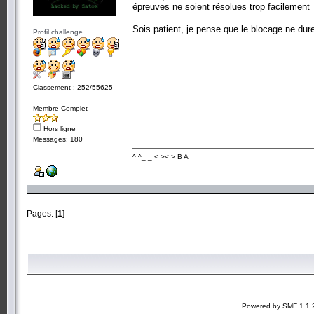
épreuves ne soient résolues trop facilement
Sois patient, je pense que le blocage ne du
Profil challenge
Classement : 252/55625
Membre Complet
Hors ligne
Messages: 180
^ ^_ _ < >< > B A
Pages: [
1
]
Powered by SMF 1.1.