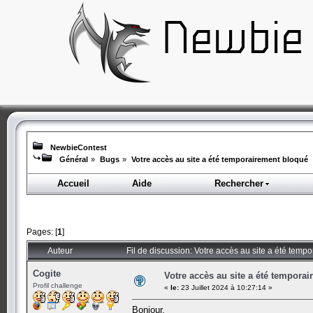
NewbieContest
Général
»
Bugs
»
Votre accès au site a été temporairement bloqué
Accueil
Aide
Rechercher
Pages: [
1
]
Auteur
Fil de discussion: Votre accès au site a été tem
Cogite
Votre accès au site a été tempora
Profil challenge
«
le:
23 Juillet 2024 à 10:27:14 »
Bonjour,