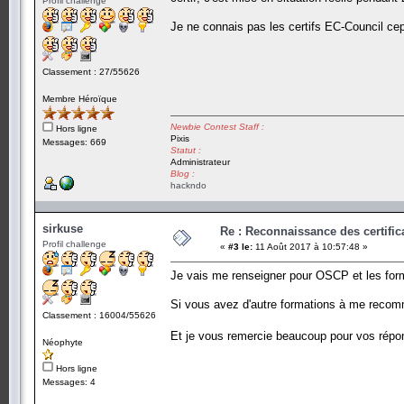
Profil challenge
Je ne connais pas les certifs EC-Council ce
Classement : 27/55626
Membre Héroïque
Newbie Contest Staff :
Hors ligne
Pixis
Messages: 669
Statut :
Administrateur
Blog :
hackndo
sirkuse
Re : Reconnaissance des certific
Profil challenge
«
#3 le:
11 Août 2017 à 10:57:48 »
Je vais me renseigner pour OSCP et les fo
Si vous avez d'autre formations à me recomma
Classement : 16004/55626
Et je vous remercie beaucoup pour vos ré
Néophyte
Hors ligne
Messages: 4