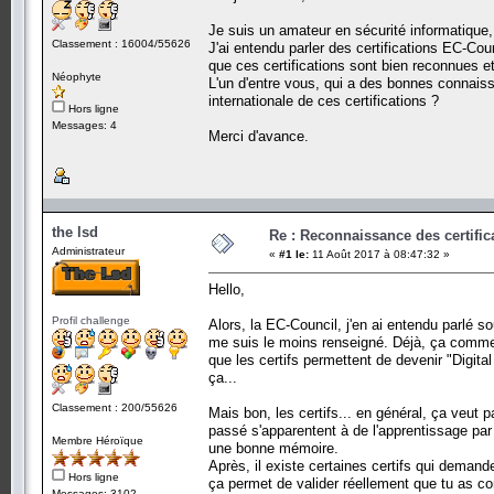
Je suis un amateur en sécurité informatique, 
Classement : 16004/55626
J'ai entendu parler des certifications EC-Cou
que ces certifications sont bien reconnues et
Néophyte
L'un d'entre vous, qui a des bonnes connaiss
internationale de ces certifications ?
Hors ligne
Messages: 4
Merci d'avance.
the lsd
Re : Reconnaissance des certific
Administrateur
«
#1 le:
11 Août 2017 à 08:47:32 »
Hello,
Profil challenge
Alors, la EC-Council, j'en ai entendu parlé s
me suis le moins renseigné. Déjà, ça commenc
que les certifs permettent de devenir "Digita
ça...
Classement : 200/55626
Mais bon, les certifs... en général, ça veut p
passé s'apparentent à de l'apprentissage par 
Membre Héroïque
une bonne mémoire.
Après, il existe certaines certifs qui demand
Hors ligne
ça permet de valider réellement que tu as co
Messages: 3102