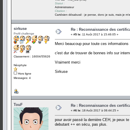
Statut :
Administrateur
Citation :
Cartésien désabusé : je pense, donc je suis, mais je m'e
sirkuse
Re : Reconnaissance des certific
Profil challenge
«
#5 le:
11 Août 2017 à 15:46:05 »
Merci beaucoup pour toute ces informations
c'est dur de trouver de bonnes info sur intern
Classement : 16004/55626
Vraiment merci
Néophyte
Sirkuse
Hors ligne
Messages: 4
TouF
Re : Reconnaissance des certific
«
#6 le:
18 Août 2017 à 08:44:25 »
pour avoir passé la dernière CEH, je peux te
debutant ++ en sécu, pas plus.