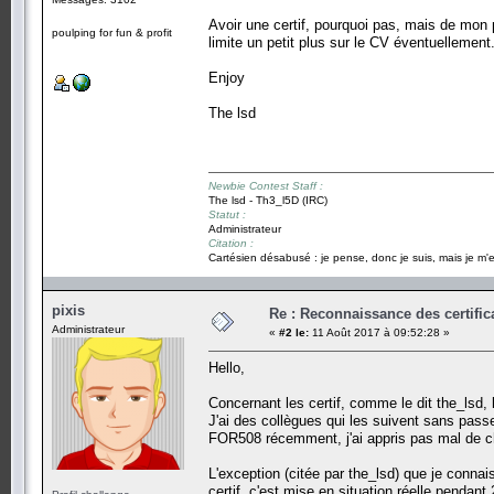
Avoir une certif, pourquoi pas, mais de mon p
poulping for fun & profit
limite un petit plus sur le CV éventuellement
Enjoy
The lsd
Newbie Contest Staff :
The lsd - Th3_l5D (IRC)
Statut :
Administrateur
Citation :
Cartésien désabusé : je pense, donc je suis, mais je m'e
pixis
Re : Reconnaissance des certific
Administrateur
«
#2 le:
11 Août 2017 à 09:52:28 »
Hello,
Concernant les certif, comme le dit the_lsd,
J'ai des collègues qui les suivent sans passe
FOR508 récemment, j'ai appris pas mal de c
L'exception (citée par the_lsd) que je conna
certif, c'est mise en situation réelle pendant