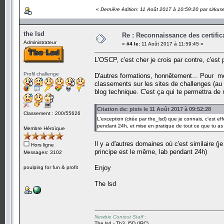
«
Dernière édition: 11 Août 2017 à 10:59:20 par sirkus
the lsd
Re : Reconnaissance des certific
Administrateur
«
#4 le:
11 Août 2017 à 11:59:45 »
L'OSCP, c'est cher je crois par contre, c'est 
Profil challenge
D'autres formations, honnêtement... Pour moi
classements sur les sites de challenges (a
blog technique. C'est ça qui te permettra de
Citation de: pixis le 11 Août 2017 à 09:52:28
Classement : 200/55626
L'exception (citée par the_lsd) que je connais, c'est ef
pendant 24h, et mise en pratique de tout ce que tu as 
Membre Héroïque
Il y a d'autres domaines où c'est similaire 
Hors ligne
principe est le même, lab pendant 24h)
Messages: 3102
Enjoy
poulping for fun & profit
The lsd
Newbie Contest Staff :
The lsd - Th3_l5D (IRC)