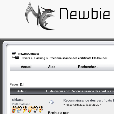
NewbieContest
Divers
»
Hacking
»
Reconnaissance des certificats EC-Council
Accueil
Aide
Rechercher
Pages: [
1
]
Auteur
Fil de discussion: Reconnaissance des certificat
sirkuse
Reconnaissance des certificats
Profil challenge
«
le:
10 Août 2017 à 20:21:29 »
Bonjour à tous,