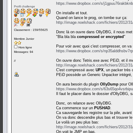
https://www.dropbox.com/s/j1gpuu76rakbknb
Profil challenge
On installe et tout.
Quand on lance le prog, on tombe sur ça:
http://image.noelshack.com/fichiers/2012/3
Classement : 159/55625
Donc là on ouvre dans OllyDBG, il nous me
"Bla bla bla
compressed or encrypted
"
Membre Junior
Pour voir avec quoi c'est compresser, on va 
Hors ligne
https://www.dropbox.com/s/np35alddhsbv7rp
Messages: 94
On ouvre donc Tetris.exe avec PEiD, et il m
//
http://image.noelshack.com/fichiers/2012/3
C'est compressé avec
UPX
, un packer très 
PEiD possède un Generic Unpacker intégré, 
On aura besoin du plugin
OllyDump
pour Ol
https://www.dropbox.com/s/63s65qo4vsrbipu
Il faut le placer dans le dossier d'OllyDBG, 
Donc, on relance avec OllyDBG.
Ca commence sur un
PUSHAD
.
Ca sauvegarde les registre sur la pile, ava
On va donc descendre plus bas et trouver l
Le voilà un peu plus bas:
http://image.noelshack.com/fichiers/2012/3
On voit le JMP en bas.