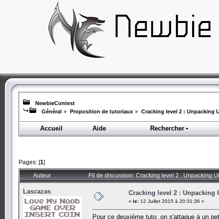
NewbieContest
Général
»
Proposition de tutoriaux
»
Cracking level 2 : Unpacking 
Accueil
Aide
Rechercher
Pages: [
1
]
Auteur
Fil de discussion: Cracking level 2 : Unpacking 
Lascazas
Cracking level 2 : Unpacking
«
le:
12 Juillet 2015 à 20:31:36 »
Pour ce deuxième tuto, on s'attaque à un pet