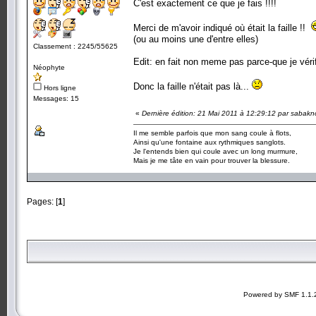
C'est exactement ce que je fais !!!!
Merci de m'avoir indiqué où était la faille !!
(ou au moins une d'entre elles)
Classement : 2245/55625
Edit: en fait non meme pas parce-que je vérif
Néophyte
Donc la faille n'était pas là...
Hors ligne
Messages: 15
«
Dernière édition: 21 Mai 2011 à 12:29:12 par sabak
Il me semble parfois que mon sang coule à flots,
Ainsi qu'une fontaine aux rythmiques sanglots.
Je l'entends bien qui coule avec un long murmure,
Mais je me tâte en vain pour trouver la blessure.
Pages: [
1
]
Powered by SMF 1.1.