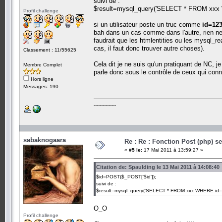
suivi de :
$result=mysql_query('SELECT * FROM xxx 
Profil challenge
si un utilisateur poste un truc comme
id=123
bah dans un cas comme dans l'autre, rien ne 
faudrait que les htmlentities ou les mysql_
cas, il faut donc trouver autre choses).
Classement : 11/55625
Cela dit je ne suis qu'un pratiquant de NC, 
Membre Complet
parle donc sous le contrôle de ceux qui conn
Hors ligne
Messages: 190
---------------
sabaknogaara
Re : Re : Fonction Post (php) s
«
#5 le:
17 Mai 2011 à 13:59:27 »
Citation de: Spaulding le 13 Mai 2011 à 14:08:40
$id=POST($_POST['$id']);
suivi de :
$result=mysql_query('SELECT * FROM xxx WHERE id='.
O_O
Profil challenge