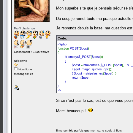
Mon superbe site que je pensais sécurisé s'es
Du coup je remet toute ma pratique actuelle
Je reprends depuis la base; ma question est 
Profil challenge
Code:
<?php
function
POST
(
$post
)
Classement : 2245/55625
{
if(!empty(
$_POST
[
$post
]))
Néophyte
{
$post
=
htmlentities
(
$_POST
[
$post
],
ENT
if (
get_magic_quotes_gpc
())
Hors ligne
{
$post
=
stripslashes
(
$post
); }
Messages: 15
return
$post
;
}
}
?>
Si ce n'est pas le cas, est-ce que vous pourr
Merci beaucoup !
Il me semble parfois que mon sang coule à flots,