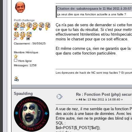
Citation de: sabaknogaara le 11 Mai 2011 à 20:57
ça veut dire que ma fonction actuelle a une faille ?
Profil challenge
Ça n'a pas de sens de demander si cette foncti
ce que tu fais du résultat. Si c'est pour met
effectivement htmlentities et/ou htmlspecialc
moins le charset pour que ce soit efficace.
Classement : 56/55625
Et même comme ça, rien ne garantis que la faill
Membre Héroïque
que dans cette fonction particulière.
Hors ligne
Messages: 1258
Les épreuves de hack de NC sont trop faciles ? Et pourt
Spaulding
Re : Fonction Post (php) secur
«
#4 le:
13 Mai 2011 à 14:08:40 »
A vue de nez, il me semble que la fonction 
des accès à une base de données. Avec les 
Entre autre, rien ne te protège des blind sql
SQL :
$id=POST($_POST['$id']);