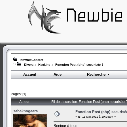
NewbieContest
Divers
»
Hacking
»
Fonction Post (php) securisée ?
Accueil
Aide
Rechercher
Pages: [
1
]
Auteur
Fil de discussion: Fonction Post (php) securisée 
sabaknogaara
Fonction Post (php) securisé
«
le:
11 Mai 2011 à 19:25:04 »
Bonjour à tous!