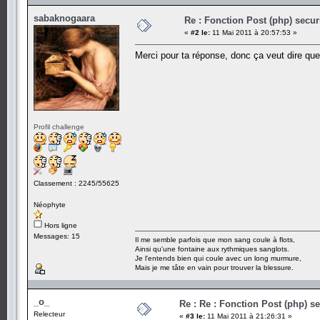
sabaknogaara
Re : Fonction Post (php) secur
«
#2 le:
11 Mai 2011 à 20:57:53 »
Merci pour ta réponse, donc ça veut dire que 
Profil challenge
Classement : 2245/55625
Néophyte
Hors ligne
Messages: 15
Il me semble parfois que mon sang coule à flots,
Ainsi qu'une fontaine aux rythmiques sanglots.
Je l'entends bien qui coule avec un long murmure,
Mais je me tâte en vain pour trouver la blessure.
_o_
Re : Re : Fonction Post (php) s
Relecteur
«
#3 le:
11 Mai 2011 à 21:26:31 »