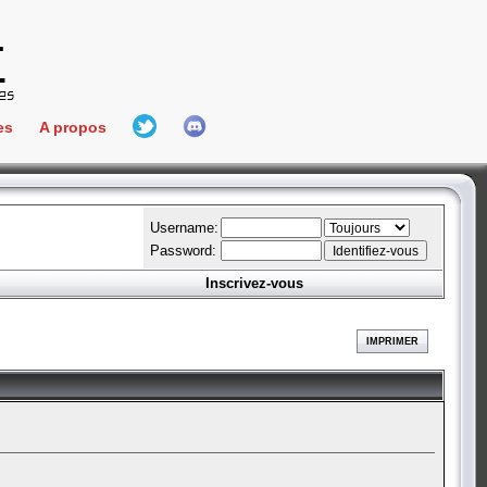
es
A propos
L'équipe
e Connect
Hall Of Fame
Username:
Password:
Inscrivez-vous
aires
ment
IMPRIMER
es
bateur