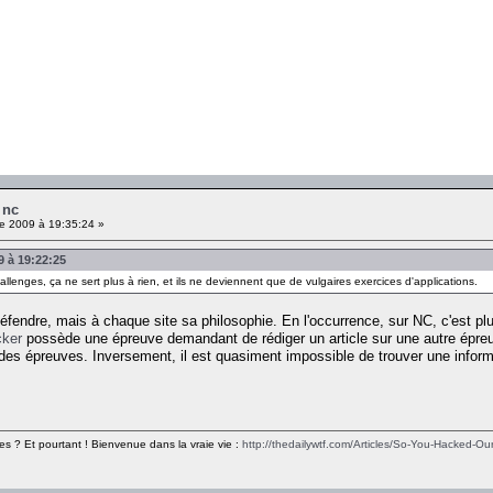
 nc
e 2009 à 19:35:24 »
9 à 19:22:25
llenges, ça ne sert plus à rien, et ils ne deviennent que de vulgaires exercices d'applications.
éfendre, mais à chaque site sa philosophie. En l'occurrence, sur NC, c'est plutô
ker
possède une épreuve demandant de rédiger un article sur une autre épreu
t des épreuves. Inversement, il est quasiment impossible de trouver une inform
es ? Et pourtant ! Bienvenue dans la vraie vie :
http://thedailywtf.com/Articles/So-You-Hacked-Our