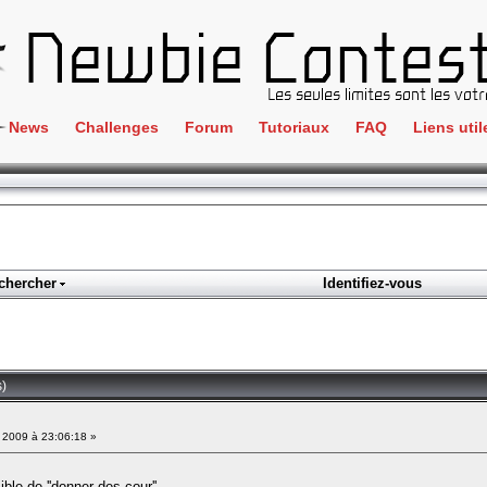
News
Challenges
Forum
Tutoriaux
FAQ
Liens util
Crackme
IRC
ClientSide
Newbi
Cryptographie
Liens
Forensics
chercher
Identifiez-vous
Parten
Hacking
Régle
Logique
Goodi
Programmation
s)
L'incu
Stéganographie
 2009 à 23:06:18 »
Wargame
Tous les challenges
ble de ''donner des cour''