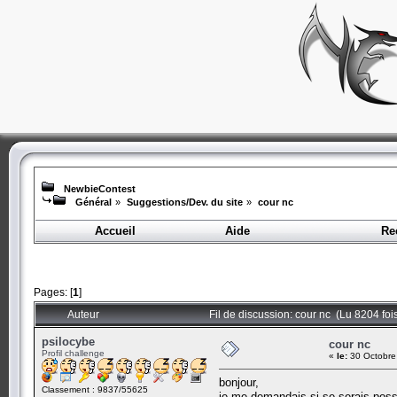
NewbieContest
Général
»
Suggestions/Dev. du site
»
cour nc
Accueil
Aide
Re
Pages: [
1
]
Auteur
Fil de discussion: cour nc (Lu 8204 foi
psilocybe
cour nc
Profil challenge
«
le:
30 Octobre
bonjour,
Classement : 9837/55625
je me demandais si se serais possi