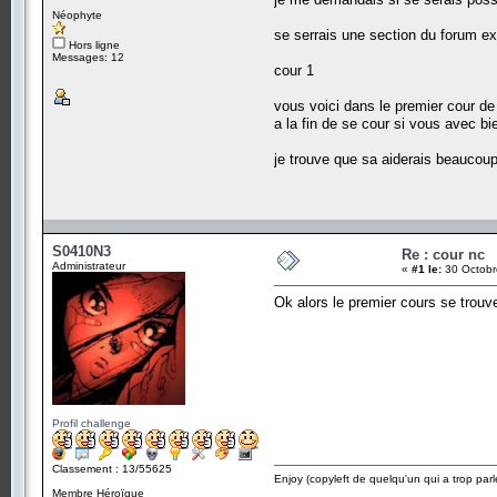
Néophyte
se serrais une section du forum e
Hors ligne
Messages: 12
cour 1
vous voici dans le premier cour d
a la fin de se cour si vous avec b
je trouve que sa aiderais beaucou
S0410N3
Re : cour nc
Administrateur
«
#1 le:
30 Octobr
Ok alors le premier cours se trouve
Profil challenge
Classement : 13/55625
Enjoy (copyleft de quelqu'un qui a trop parl
Membre Héroïque