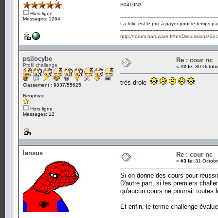
S0410N3
Hors ligne
-------------------------------------------------------------------
Messages: 1264
La folie est le prix à payer pour le temps pa
-------------------------------------------------------------------
http://forum.hardware.fr/hfr/Discussions/So
psilocybe
Re : cour nc
Profil challenge
«
#2 le:
30 Octobr
très drole
Classement : 9837/55625
Néophyte
Hors ligne
Messages: 12
Iansus
Re : cour nc
«
#3 le:
31 Octobr
Si on donne des cours pour réussir 
D'autre part, si les premiers chal
qu'aucun cours ne pourrait toutes l
Et enfin, le terme challenge évalu