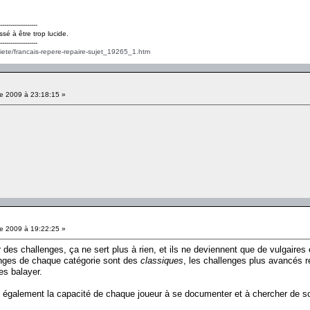
------------------
ssé à être trop lucide.
------------------
ciete/francais-repere-repaire-sujet_19265_1.htm
e 2009 à 23:18:15 »
e 2009 à 19:22:25 »
des challenges, ça ne sert plus à rien, et ils ne deviennent que de vulgaires 
lenges de chaque catégorie sont des
classiques
, les challenges plus avancés 
es balayer.
e également la capacité de chaque joueur à se documenter et à chercher de so