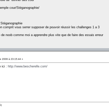
xemple cour/Stéganographie/
e Stéganographie
ien comprit vous serrer supposer de pouvoir réussir les challenges 1 a 3
p de noob comme moi a apprendre plus vite que de faire des essais erreur
e 2009 à 23:15:44 »
 ici :
http://www.bescherelle.com/
é)