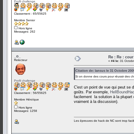
Profil challenge
Classement : 65/55625
Membre Senior
Hors ligne
Messages: 262
_o_
Re : Re : cour
Relecteur
«
#4 le:
31 Octobr
Citation de: Iansus le 31 Octobre 200
Si on donne des cours pour réussir des cha
Profil challenge
C'est un point de vue qui peut se d
goûts. Par exemple,
HellBoundHac
Classement : 56/55625
facilement la solution à la plupar
Membre Héroïque
vraiment à la discussion).
Hors ligne
Messages: 1258
Les épreuves de hack de NC sont trop facil